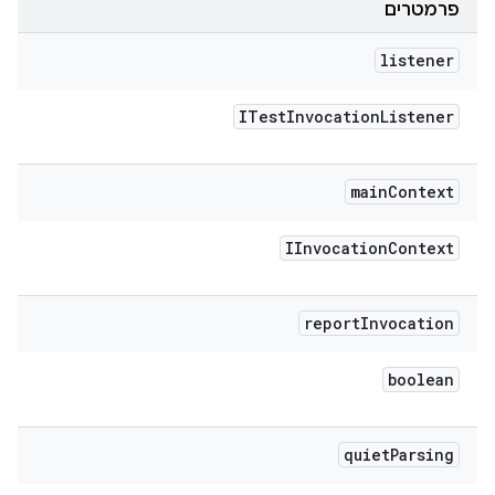
פרמטרים
listener
ITest
Invocation
Listener
main
Context
IInvocation
Context
report
Invocation
boolean
quiet
Parsing