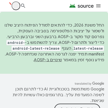
החל משנת 2026, כדי להתאים למודל הפיתוח היציב שלנו
ולשמור על יציבות הפלטפורמה בסביבה העסקית,
נפרסם קוד מקור ב-AOSP ברבעון השני וברבעון הרביעי.
כדי ליצור ולתרום ל-AOSP, צריך להשתמש ב-
android-
latest-release
. הענף
android-latest-release
manifest תמיד יפנה לגרסה האחרונה שנדחפה ל-AOSP.
מידע נוסף זמין במאמר
שינויים ב-AOSP
.
‫Google משתמשת בטכנולוגיית AI כדי לתרגם תוכן
לשפה המועדפת עליך. בתרגומים כאלו עשויות להיות
שגיאות.