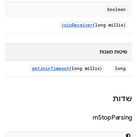
boolean
join
Receiver
(long millis)
שיטות מוגנות
get
Join
Timeout
(long millis)
long
שדות
m
Stop
Parsing