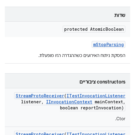
שדות
protected Atomic
Boolean
m
Stop
Parsing
הפסקת ניתוח האירועים כשההגדרה הזו מופעלת.
‫constructors ציבוריים
Stream
Proto
Receiver
(
ITest
Invocation
Listener
listener
,
IInvocation
Context
main
Context
,
boolean report
Invocation)
Ctor.
Stream
Proto
Receiver
(
ITest
Invocation
Listener