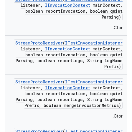
listener
,
IInvocation
Context
main
Context
,
boolean report
Invocation
,
boolean quiet
Parsing)
Ctor.
Stream
Proto
Receiver
(
ITest
Invocation
Listener
listener
,
IInvocation
Context
main
Context
,
boolean report
Invocation
,
boolean quiet
Parsing
,
boolean report
Logs
,
String log
Name
Prefix)
Stream
Proto
Receiver
(
ITest
Invocation
Listener
listener
,
IInvocation
Context
main
Context
,
boolean report
Invocation
,
boolean quiet
Parsing
,
boolean report
Logs
,
String log
Name
Prefix
,
boolean merge
Invocation
Metrics)
Ctor.
Stream
Proto
Receiver
(
ITest
Invocation
Listener