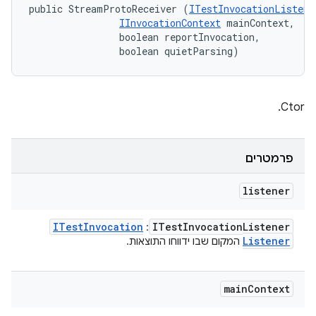
public StreamProtoReceiver (
ITestInvocationListene
IInvocationContext
 mainContext, 

                boolean reportInvocation, 

                boolean quietParsing)
Ctor.
פרמטרים
listener
ITest
Invocation
ITest
Invocation
Listener
:
Listener
המקום שבו ידווחו התוצאות.
main
Context