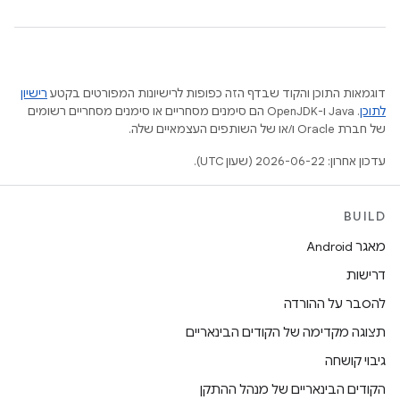
דוגמאות התוכן והקוד שבדף הזה כפופות לרישיונות המפורטים בקטע
רישיון
לתוכן
.‏ Java ו-OpenJDK הם סימנים מסחריים או סימנים מסחריים רשומים
של חברת Oracle ו/או של השותפים העצמאיים שלה.
עדכון אחרון: 2026-06-22 (שעון UTC).
BUILD
מאגר Android
דרישות
להסבר על ההורדה
תצוגה מקדימה של הקודים הבינאריים
גיבוי קושחה
הקודים הבינאריים של מנהל ההתקן