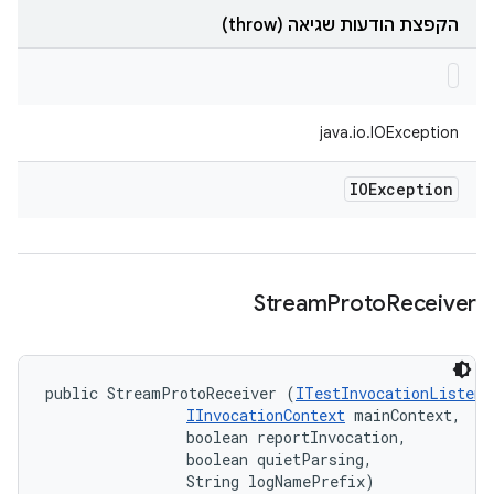
הקפצת הודעות שגיאה (throw)
java.io.IOException
IOException
Stream
Proto
Receiver
public StreamProtoReceiver (
ITestInvocationListene
IInvocationContext
 mainContext, 

                boolean reportInvocation, 

                boolean quietParsing, 

                String logNamePrefix)