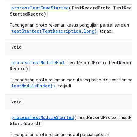
process
Test
Case
Started
(Test
Record
Proto
.
Test
Recor
Started
Record)
Penanganan proto rekaman kasus pengujian parsial setelah
testStarted(TestDescription,long)
terjadi.
void
process
Test
Module
End
(Test
Record
Proto
.
Test
Record
Record)
Penanganan proto rekaman modul yang telah diselesaikan sete
testModuleEnded()
terjadi.
void
process
Test
Module
Started
(Test
Record
Proto
.
Test
Rec
Start
Record)
Penanganan proto rekaman modul parsial setelah