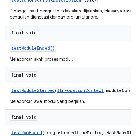
Dipanggil saat pengujian tidak akan dijalankan, biasanya kare
pengujian dianotasi dengan org.junit.Ignore.
final void
test
Module
Ended
()
Melaporkan akhir proses modul.
final void
test
Module
Started
(
IInvocation
Context
module
Conte
Melaporkan awal modul yang berjalan.
final void
test
Run
Ended
(long elapsed
Time
Millis
,
Hash
Map<Str