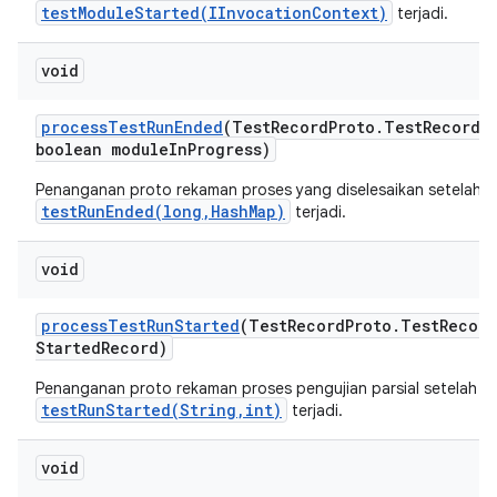
testModuleStarted(IInvocationContext)
terjadi.
void
process
Test
Run
Ended
(Test
Record
Proto
.
Test
Record 
boolean module
In
Progress)
Penanganan proto rekaman proses yang diselesaikan setelah
testRunEnded(long,HashMap)
terjadi.
void
process
Test
Run
Started
(Test
Record
Proto
.
Test
Record
Started
Record)
Penanganan proto rekaman proses pengujian parsial setelah
testRunStarted(String,int)
terjadi.
void