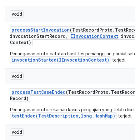
void
process
Start
Invocation
(Test
Record
Proto
.
Test
Recor
invocation
Start
Record
,
IInvocation
Context
invocat
Context)
Penanganan proto catatan hasil tes pemanggilan parsial setel
invocationStarted(IInvocationContext)
terjadi.
void
process
Test
Case
Ended
(Test
Record
Proto
.
Test
Record
Record)
Penanganan proto rekaman kasus pengujian yang telah diselesa
testEnded(TestDescription,long,HashMap)
terjadi.
void