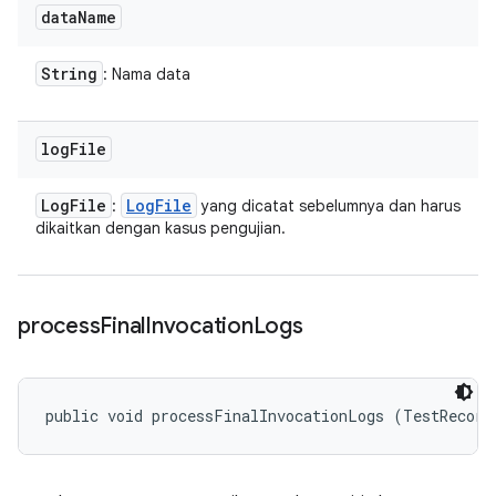
data
Name
String
: Nama data
log
File
Log
File
Log
File
:
yang dicatat sebelumnya dan harus
dikaitkan dengan kasus pengujian.
process
Final
Invocation
Logs
public void processFinalInvocationLogs (TestRecord