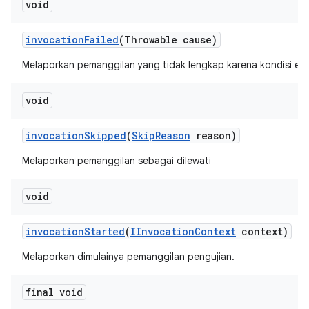
void
invocation
Failed
(Throwable cause)
Melaporkan pemanggilan yang tidak lengkap karena kondisi erro
void
invocation
Skipped
(
Skip
Reason
reason)
Melaporkan pemanggilan sebagai dilewati
void
invocation
Started
(
IInvocation
Context
context)
Melaporkan dimulainya pemanggilan pengujian.
final void