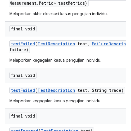
Measurement
.
Metric> test
Metrics)
Melaporkan akhir eksekusi kasus pengujian individu.
final void
test
Failed
(
Test
Description
test
,
Failure
Descripti
failure)
Melaporkan kegagalan kasus pengujian individu.
final void
test
Failed
(
Test
Description
test
,
String trace)
Melaporkan kegagalan kasus pengujian individu.
final void
test
Ignored
(
Test
Description
test)