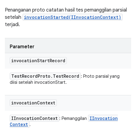
Penanganan proto catatan hasil tes pemanggilan parsial
setelah
invocationStarted(IInvocationContext)
terjadi.
Parameter
invocation
Start
Record
Test
Record
Proto
.
Test
Record
: Proto parsial yang
diisi setelah invocationStart.
invocation
Context
IInvocation
Context
IInvocation
: Pemanggilan
Context
.