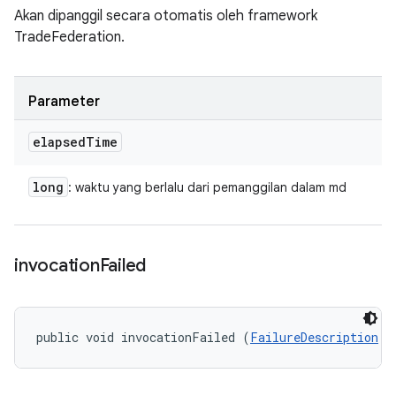
Akan dipanggil secara otomatis oleh framework
TradeFederation.
Parameter
elapsed
Time
long
: waktu yang berlalu dari pemanggilan dalam md
invocation
Failed
public void invocationFailed (
FailureDescription
 f