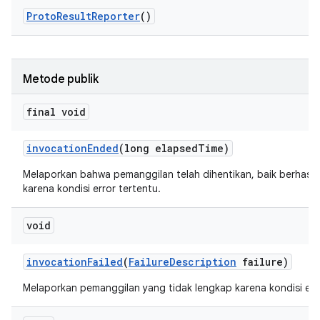
Proto
Result
Reporter
()
Metode publik
final void
invocation
Ended
(long elapsed
Time)
Melaporkan bahwa pemanggilan telah dihentikan, baik berhasi
karena kondisi error tertentu.
void
invocation
Failed
(
Failure
Description
failure)
Melaporkan pemanggilan yang tidak lengkap karena kondisi erro