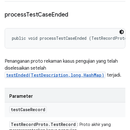
process
Test
Case
Ended
public void processTestCaseEnded (TestRecordProto.
Penanganan proto rekaman kasus pengujian yang telah
diselesaikan setelah
testEnded(TestDescription,long,HashMap)
terjadi.
Parameter
test
Case
Record
Test
Record
Proto
.
Test
Record
: Proto akhir yang