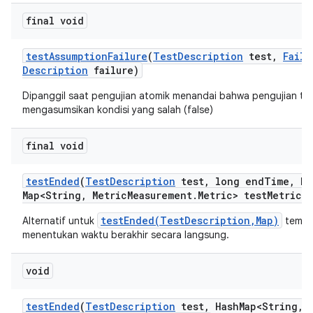
final void
test
Assumption
Failure
(
Test
Description
test
,
Failu
Description
failure)
Dipanggil saat pengujian atomik menandai bahwa pengujian te
mengasumsikan kondisi yang salah (false)
final void
test
Ended
(
Test
Description
test
,
long end
Time
,
Ha
Map<String
,
Metric
Measurement
.
Metric> test
Metrics)
testEnded(TestDescription,Map)
Alternatif untuk
tempat
menentukan waktu berakhir secara langsung.
void
test
Ended
(
Test
Description
test
,
Hash
Map<String
,
M