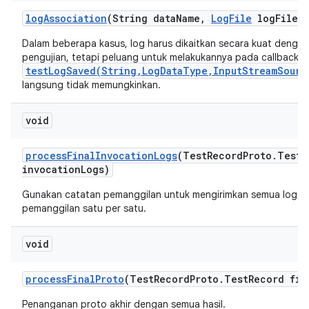
log
Association
(String data
Name
,
Log
File
log
File)
Dalam beberapa kasus, log harus dikaitkan secara kuat dengan
pengujian, tetapi peluang untuk melakukannya pada callback
testLogSaved(String,LogDataType,InputStreamSourc
langsung tidak memungkinkan.
void
process
Final
Invocation
Logs
(Test
Record
Proto
.
Test
R
invocation
Logs)
Gunakan catatan pemanggilan untuk mengirimkan semua log ak
pemanggilan satu per satu.
void
process
Final
Proto
(Test
Record
Proto
.
Test
Record fin
Penanganan proto akhir dengan semua hasil.