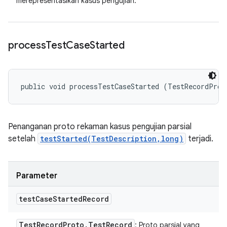
merepresentasikan kasus pengujian.
process
Test
Case
Started
public void processTestCaseStarted (TestRecordProt
Penanganan proto rekaman kasus pengujian parsial
setelah
testStarted(TestDescription,long)
terjadi.
Parameter
test
Case
Started
Record
Test
Record
Proto
.
Test
Record
: Proto parsial yang