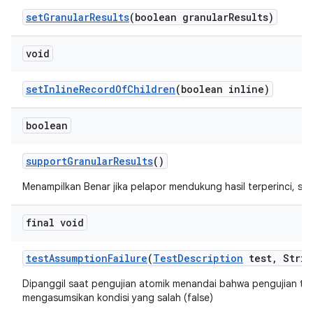
set
Granular
Results
(boolean granular
Results)
void
set
Inline
Record
Of
Children
(boolean inline)
boolean
support
Granular
Results
()
Menampilkan Benar jika pelapor mendukung hasil terperinci, salah
final void
test
Assumption
Failure
(
Test
Description
test
,
Strin
Dipanggil saat pengujian atomik menandai bahwa pengujian te
mengasumsikan kondisi yang salah (false)