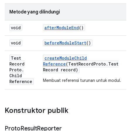
Metode yang dilindungi
void
after
Module
End
()
void
before
Module
Start
()
Test
create
Module
Child
Record
Reference
(Test
Record
Proto
.
Test
Proto
.
Record record)
Child
Membuat referensi turunan untuk modul.
Reference
Konstruktor publik
Proto
Result
Reporter