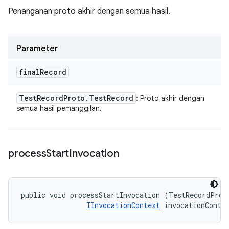
Penanganan proto akhir dengan semua hasil.
Parameter
final
Record
Test
Record
Proto
.
Test
Record
: Proto akhir dengan
semua hasil pemanggilan.
process
Start
Invocation
public void processStartInvocation (TestRecordProto
IInvocationContext
 invocationConte