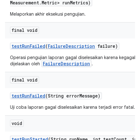
Measurement
.
Metric> run
Metrics)
Melaporkan akhir eksekusi pengujian.
final void
test
Run
Failed
(
Failure
Description
failure)
Operasi pengujian laporan gagal diselesaikan karena kegagala
FailureDescription
dijelaskan oleh
.
final void
test
Run
Failed
(String error
Message)
Uji coba laporan gagal diselesaikan karena terjadi error fatal.
void
test
Run
Started
(String run
Name
,
int test
Count
,
int