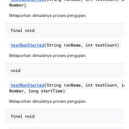
Number)
Melaporkan dimulainya proses pengujian.
final void
test
Run
Started
(String run
Name
,
int test
Count)
Melaporkan dimulainya proses pengujian.
void
test
Run
Started
(String run
Name
,
int test
Count
,
int
Number
,
long start
Time)
Melaporkan dimulainya proses pengujian.
final void