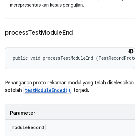
merepresentasikan kasus pengujian.
process
Test
Module
End
public void processTestModuleEnd (TestRecordProto.
Penanganan proto rekaman modul yang telah diselesaikan
setelah
testModuleEnded()
terjadi.
Parameter
module
Record