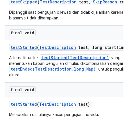
test
Skipped
(
Test
Description
test
,
Skip
Reason
rea
Dipanggil saat pengujian dilewati dan tidak dijalankan karena a
biasanya tidak diharapkan.
final void
test
Started
(
Test
Description
test
,
long start
Time
testStarted(TestDescription)
Alternatif untuk
yang jug
menentukan kapan pengujian dimulai, dikombinasikan dengan
testEnded(TestDescription,long,Map)
untuk pengukur
akurat.
final void
test
Started
(
Test
Description
test)
Melaporkan dimulainya kasus pengujian individu.