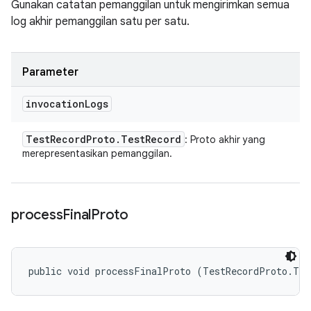
Gunakan catatan pemanggilan untuk mengirimkan semua
log akhir pemanggilan satu per satu.
Parameter
invocation
Logs
Test
Record
Proto
.
Test
Record
: Proto akhir yang
merepresentasikan pemanggilan.
process
Final
Proto
public void processFinalProto (TestRecordProto.Tes