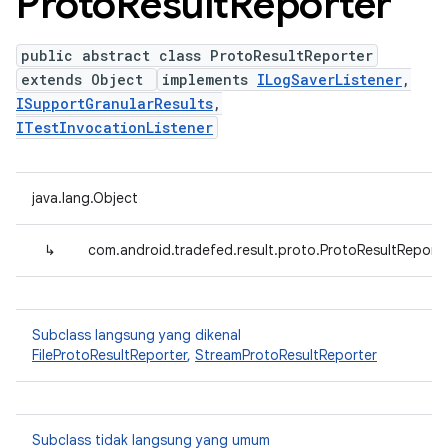
Proto
Result
Reporter
public abstract class ProtoResultReporter
extends Object
implements
ILogSaverListener
,
ISupportGranularResults
,
ITestInvocationListener
java.lang.Object
↳
com.android.tradefed.result.proto.ProtoResultReport
Subclass langsung yang dikenal
FileProtoResultReporter
,
StreamProtoResultReporter
Subclass tidak langsung yang umum