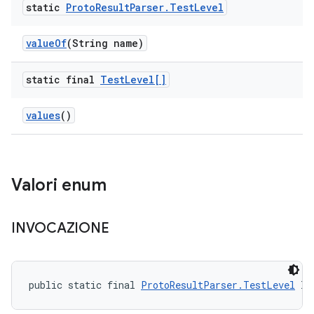
static
Proto
Result
Parser
.
Test
Level
value
Of
(String name)
static final
Test
Level[]
values
()
Valori enum
INVOCAZIONE
public static final 
ProtoResultParser.TestLevel
 IN