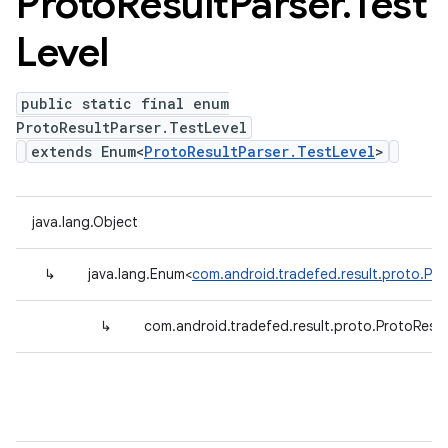
Proto
Result
Parser
.
Test
Level
public static final enum
ProtoResultParser.TestLevel
extends Enum<
ProtoResultParser.TestLevel
>
java.lang.Object
↳
java.lang.Enum<
com.android.tradefed.result.proto.Pro
↳
com.android.tradefed.result.proto.ProtoResul