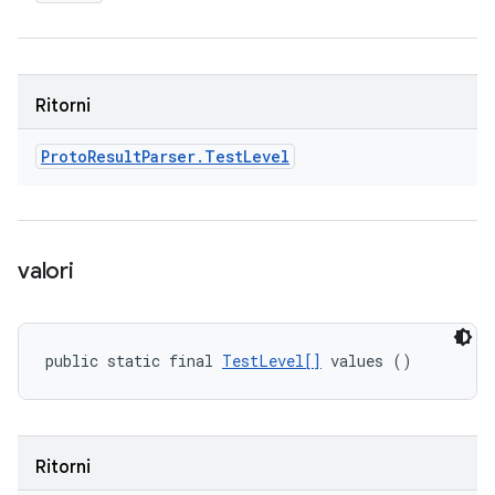
Ritorni
Proto
Result
Parser
.
Test
Level
valori
public static final 
TestLevel[]
 values ()
Ritorni