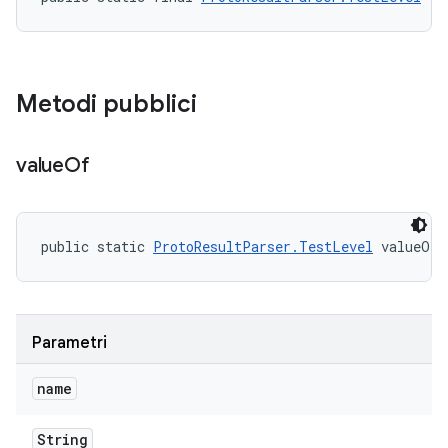
Metodi pubblici
value
Of
public static 
ProtoResultParser.TestLevel
 valueOf 
Parametri
name
String