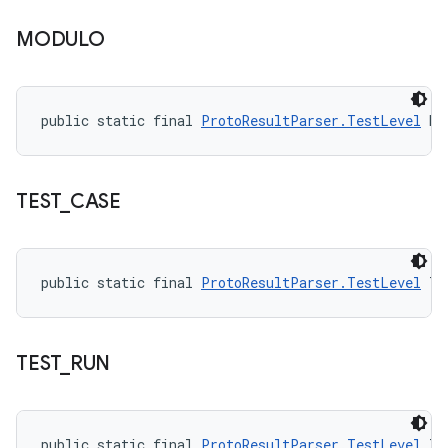
MODULO
public static final 
ProtoResultParser.TestLevel
 MO
TEST
_
CASE
public static final 
ProtoResultParser.TestLevel
 TE
TEST
_
RUN
public static final 
ProtoResultParser.TestLevel
 TE