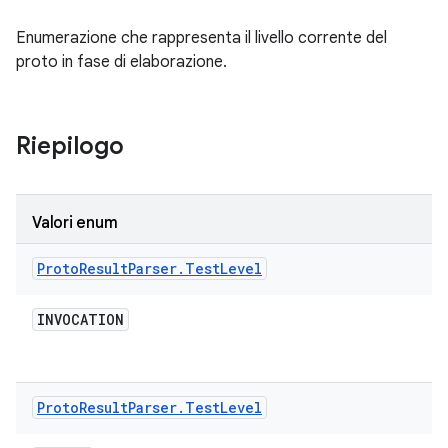
Enumerazione che rappresenta il livello corrente del
proto in fase di elaborazione.
Riepilogo
Valori enum
Proto
Result
Parser
.
Test
Level
INVOCATION
Proto
Result
Parser
.
Test
Level