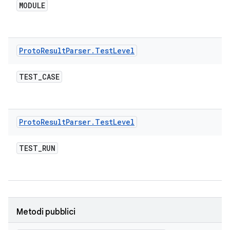
MODULE
Proto
Result
Parser
.
Test
Level
TEST
_
CASE
Proto
Result
Parser
.
Test
Level
TEST
_
RUN
Metodi pubblici