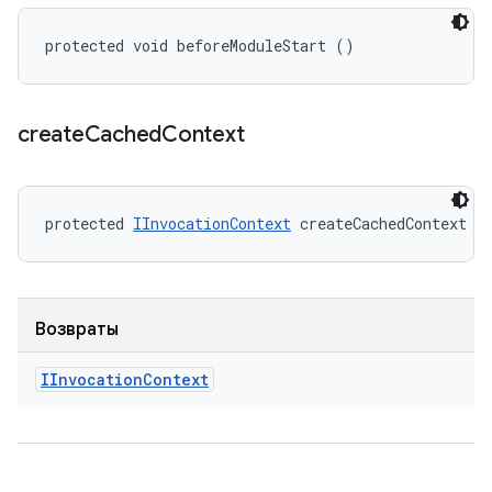
protected void beforeModuleStart ()
create
Cached
Context
protected 
IInvocationContext
 createCachedContext (
Возвраты
IInvocation
Context