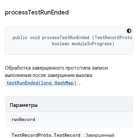
process
Test
Run
Ended
public void processTestRunEnded (TestRecordProto.Te
                boolean moduleInProgress)
Обработка завершенного прототипа записи
выполнения после завершения вызова
testRunEnded(long,HashMap)
.
Параметры
run
Record
Test
Record
Proto
.
Test
Record
: Завершенный