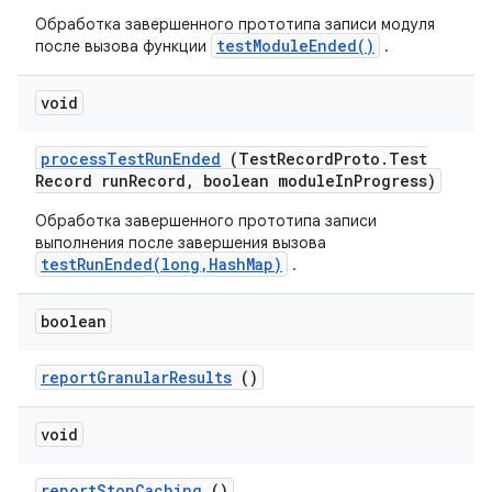
Обработка завершенного прототипа записи модуля
testModuleEnded()
после вызова функции
.
void
process
Test
Run
Ended
(Test
Record
Proto
.
Test
Record run
Record
,
boolean module
In
Progress)
Обработка завершенного прототипа записи
выполнения после завершения вызова
testRunEnded(long,HashMap)
.
boolean
report
Granular
Results
()
void
report
Stop
Caching
()