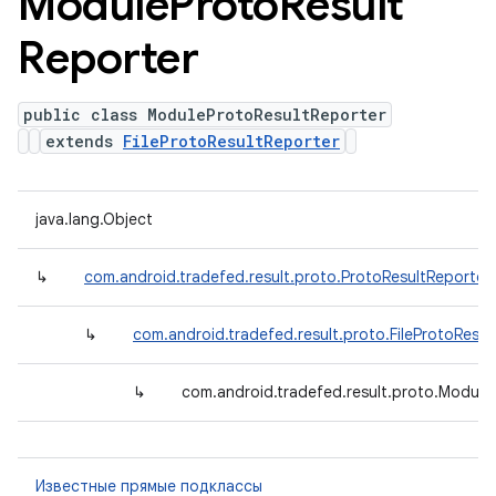
Module
Proto
Result
Reporter
public class ModuleProtoResultReporter
extends
FileProtoResultReporter
java.lang.Object
↳
com.android.tradefed.result.proto.ProtoResultReporter
↳
com.android.tradefed.result.proto.FileProtoResul
↳
com.android.tradefed.result.proto.Module
Известные прямые подклассы