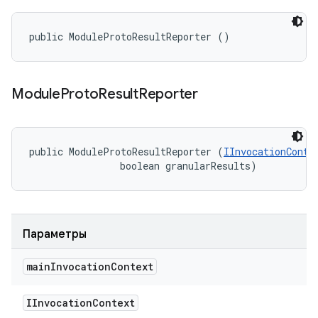
public ModuleProtoResultReporter ()
Module
Proto
Result
Reporter
public ModuleProtoResultReporter (
IInvocationConte
                boolean granularResults)
Параметры
main
Invocation
Context
IInvocation
Context