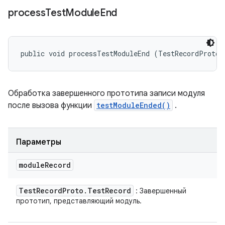
process
Test
Module
End
public void processTestModuleEnd (TestRecordProto.
Обработка завершенного прототипа записи модуля
после вызова функции
testModuleEnded()
.
Параметры
module
Record
Test
Record
Proto
.
Test
Record
: Завершенный
прототип, представляющий модуль.