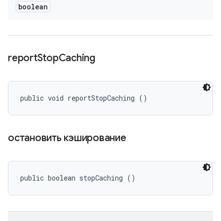
boolean
report
Stop
Caching
public void reportStopCaching ()
остановить кэширование
public boolean stopCaching ()