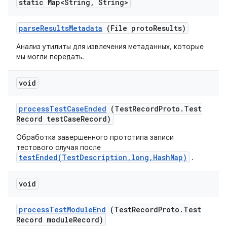
static Map<String
,
String>
parse
Results
Metadata
(File proto
Results)
Анализ утилиты для извлечения метаданных, которые
мы могли передать.
void
process
Test
Case
Ended
(Test
Record
Proto
.
Test
Record test
Case
Record)
Обработка завершенного прототипа записи
тестового случая после
testEnded(TestDescription,long,HashMap)
.
void
process
Test
Module
End
(Test
Record
Proto
.
Test
Record module
Record)