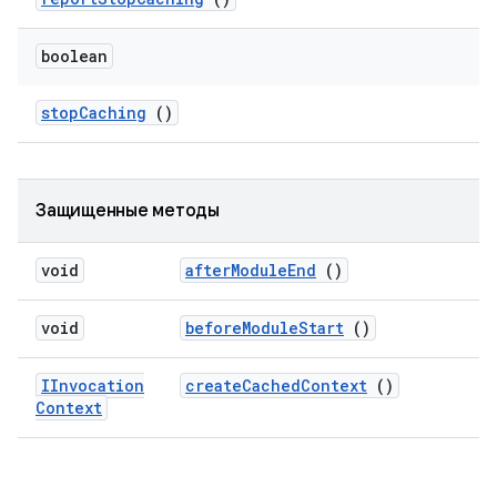
boolean
stop
Caching
()
Защищенные методы
void
after
Module
End
()
void
before
Module
Start
()
IInvocation
create
Cached
Context
()
Context