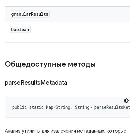
granular
Results
boolean
Общедоступные методы
parse
Results
Metadata
public static Map<String, String> parseResultsMeta
Анализ утилиты для извлечения метаданных, которые