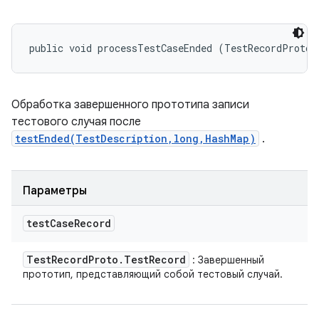
public void processTestCaseEnded (TestRecordProto.
Обработка завершенного прототипа записи
тестового случая после
testEnded(TestDescription,long,HashMap)
.
Параметры
test
Case
Record
Test
Record
Proto
.
Test
Record
: Завершенный
прототип, представляющий собой тестовый случай.