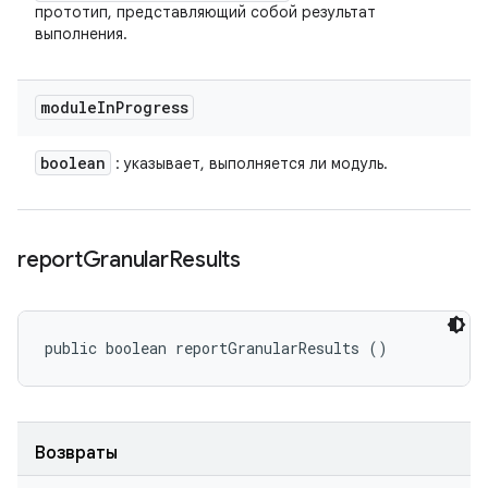
прототип, представляющий собой результат
выполнения.
module
In
Progress
boolean
: указывает, выполняется ли модуль.
report
Granular
Results
public boolean reportGranularResults ()
Возвраты