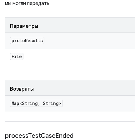
мы могли передать.
Параметры
proto
Results
File
Возвраты
Map<String
,
String>
process
Test
Case
Ended