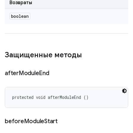
Возвраты
boolean
Защищенные методы
after
Module
End
protected void afterModuleEnd ()
before
Module
Start