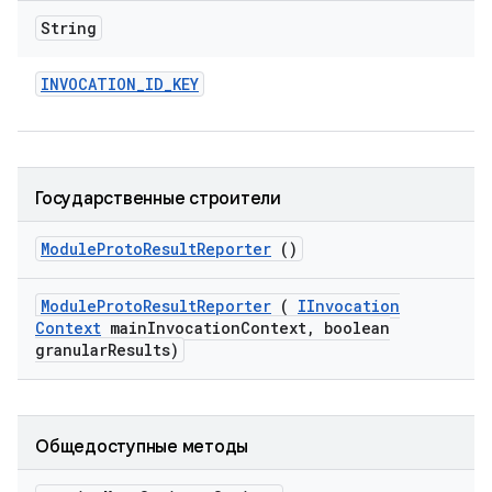
String
INVOCATION
_
ID
_
KEY
Государственные строители
Module
Proto
Result
Reporter
()
Module
Proto
Result
Reporter
(
IInvocation
Context
main
Invocation
Context
,
boolean
granular
Results)
Общедоступные методы