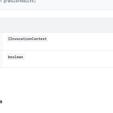
n granularResults)
IInvocation
Context
boolean
a