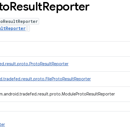
to
Result
Reporter
toResultReporter
ultReporter
ed.result.proto.ProtoResultReporter
.tradefed.result.proto.FileProtoResultReporter
m.android.tradefed.result.proto.ModuleProtoResultReporter
ter