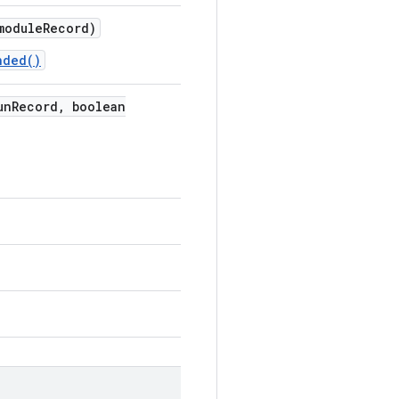
module
Record)
nded()
un
Record
,
boolean