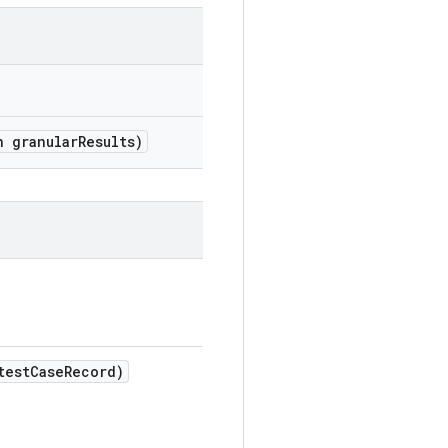
 granular
Results)
test
Case
Record)