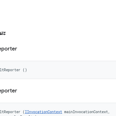
รณะ
eporter
ltReporter ()
eporter
ltReporter (
IInvocationContext
 mainInvocationContext, 
