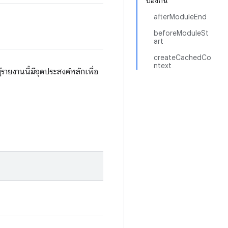
ป้องกัน
afterModuleEnd
beforeModuleSt
art
createCachedCo
ntext
ู้รายงานนี้มีจุดประสงค์หลักเพื่อ