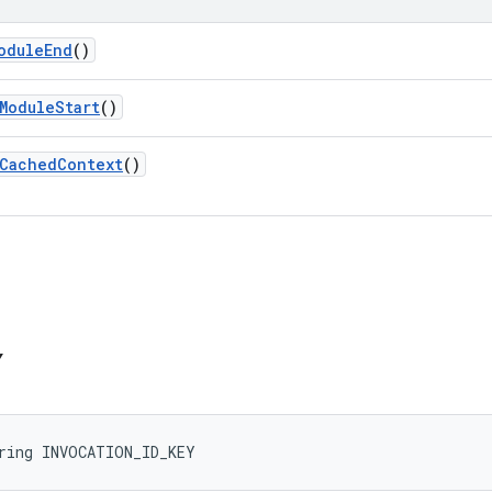
odule
End
()
Module
Start
()
Cached
Context
()
Y
ring INVOCATION_ID_KEY