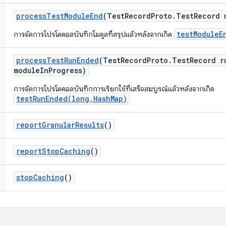
process
Test
Module
End
(Test
Record
Proto
.
Test
Record 
testModuleE
การจัดการโปรโตคอลบันทึกโมดูลที่สรุปแล้วหลังจากเกิด
process
Test
Run
Ended
(Test
Record
Proto
.
Test
Record r
module
In
Progress)
การจัดการโปรโตคอลบันทึกการเรียกใช้ที่เสร็จสมบูรณ์แล้วหลังจากเกิด
testRunEnded(long,HashMap)
report
Granular
Results
()
report
Stop
Caching
()
stop
Caching
()