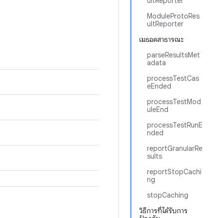
ultReporter
ModuleProtoRes
ultReporter
เมธอดสาธารณะ
parseResultsMet
adata
processTestCas
eEnded
processTestMod
uleEnd
processTestRunE
nded
reportGranularRe
sults
reportStopCachi
ng
stopCaching
วิธีการที่ได้รับการ