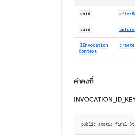
void
after
M
void
before
IInvocation
create
Context
ค่าคงที่
INVOCATION
_
ID
_
KE
public static final St