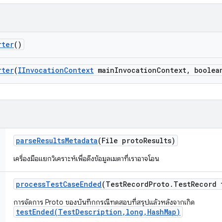
rter
()
rter
(
IInvocation
Context
main
Invocation
Context
,
boolean
parse
Results
Metadata
(File proto
Results)
เครื่องมือแยกวิเคราะห์เพื่อดึงข้อมูลเมตาที่เราอาจโอน
process
Test
Case
Ended
(Test
Record
Proto
.
Test
Record 
การจัดการ Proto ของบันทึกกรณีทดสอบที่สรุปแล้วหลังจากเกิด
testEnded(TestDescription,long,HashMap)