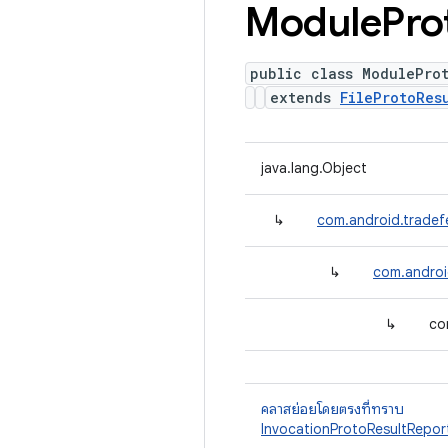
Module
Pro
public class ModulePro
extends
FileProtoRes
java.lang.Object
↳
com.android.tradef
↳
com.android
↳
co
คลาสย่อยโดยตรงที่ทราบ
InvocationProtoResultRepor