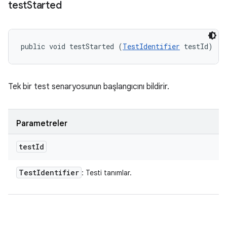
test
Started
public void testStarted (
TestIdentifier
 testId)
Tek bir test senaryosunun başlangıcını bildirir.
Parametreler
test
Id
Test
Identifier
: Testi tanımlar.