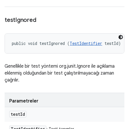
test
Ignored
public void testIgnored (
TestIdentifier
 testId)
Genellikle bir test yöntemi org.junit.Ignore ile açıklama
eklenmiş olduğundan bir test çalıştırılmayacağı zaman
çağrılır.
Parametreler
test
Id
Test
Identifier