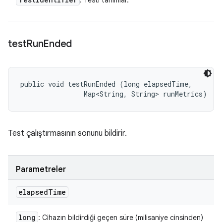
: Testi tanımlar.
test
Run
Ended
public void testRunEnded (long elapsedTime, 

                Map<String, String> runMetrics)
Test çalıştırmasının sonunu bildirir.
Parametreler
elapsed
Time
long
: Cihazın bildirdiği geçen süre (milisaniye cinsinden)