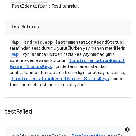
Test
Identifier
: Testi tanımlar.
test
Metrics
Map
android
.
app
.
Instrumentation#send
Status
:
tarafından test durumu yürütülürken yayınlanan metriklerin
Map
. Aynı anahtarı birden fazla kez yayınlamadığınız
IInstrumentation
Result
sürece ekleme sırası korunur.
Parser
.
Status
Keys
içinde tanımlanan standart
anahtarların bu haritadan filtrelendiğini unutmayın. Ddmlib,
IInstrumentation
Result
Parser
.
Status
Keys
içinde
tanımlanan ek test metrikleri ekleyebilir.
test
Failed