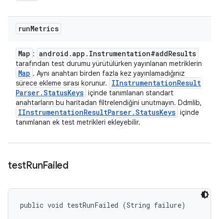
run
Metrics
Map
android
.
app
.
Instrumentation#add
Results
:
tarafından test durumu yürütülürken yayınlanan metriklerin
Map
. Aynı anahtarı birden fazla kez yayınlamadığınız
IInstrumentation
Result
sürece ekleme sırası korunur.
Parser
.
Status
Keys
içinde tanımlanan standart
anahtarların bu haritadan filtrelendiğini unutmayın. Ddmlib,
IInstrumentation
Result
Parser
.
Status
Keys
içinde
tanımlanan ek test metrikleri ekleyebilir.
test
Run
Failed
public void testRunFailed (String failure)