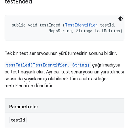
test
Ended
public void testEnded (
TestIdentifier
 testId, 

                Map<String, String> testMetrics)
Tek bir test senaryosunun yürütülmesinin sonunu bildirir.
testFailed(TestIdentifier, String)
çağrılmadıysa
bu test başarılı olur. Ayrıca, test senaryosunun yürütülmesi
sırasında yayınlanmış olabilecek tüm anahtar/değer
metriklerini de döndürür.
Parametreler
test
Id