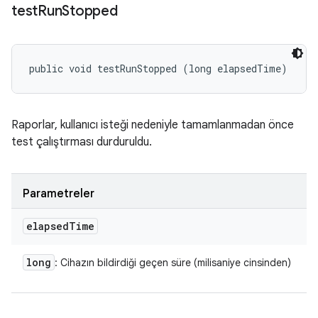
test
Run
Stopped
public void testRunStopped (long elapsedTime)
Raporlar, kullanıcı isteği nedeniyle tamamlanmadan önce
test çalıştırması durduruldu.
Parametreler
elapsed
Time
long
: Cihazın bildirdiği geçen süre (milisaniye cinsinden)