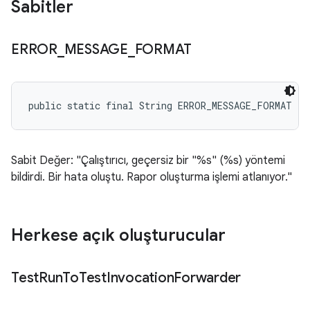
Sabitler
ERROR
_
MESSAGE
_
FORMAT
public static final String ERROR_MESSAGE_FORMAT
Sabit Değer: "Çalıştırıcı, geçersiz bir "%s" (%s) yöntemi
bildirdi. Bir hata oluştu. Rapor oluşturma işlemi atlanıyor."
Herkese açık oluşturucular
Test
Run
To
Test
Invocation
Forwarder