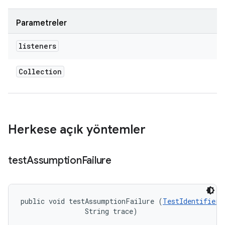
Parametreler
listeners
Collection
Herkese açık yöntemler
test
Assumption
Failure
public void testAssumptionFailure (
TestIdentifier
 
                String trace)