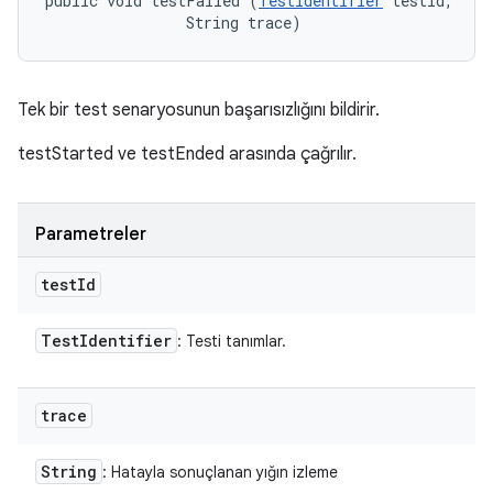
public void testFailed (
TestIdentifier
 testId, 

                String trace)
Tek bir test senaryosunun başarısızlığını bildirir.
testStarted ve testEnded arasında çağrılır.
Parametreler
test
Id
Test
Identifier
: Testi tanımlar.
trace
String
: Hatayla sonuçlanan yığın izleme