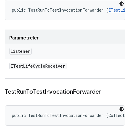
public TestRunToTestInvocationForwarder (
ITestLife
Parametreler
listener
ITest
Life
Cycle
Receiver
Test
Run
To
Test
Invocation
Forwarder
public TestRunToTestInvocationForwarder (Collectio