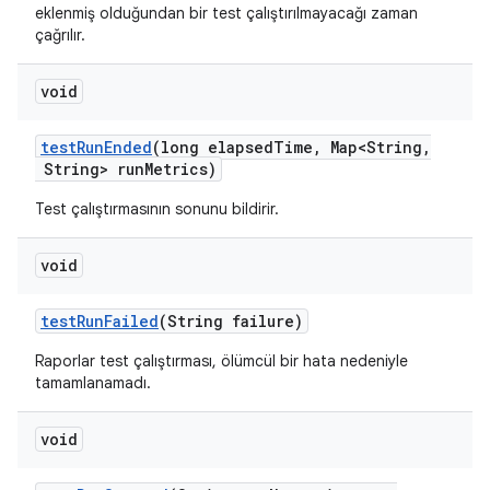
eklenmiş olduğundan bir test çalıştırılmayacağı zaman
çağrılır.
void
test
Run
Ended
(long elapsed
Time
,
Map<String
,
String> run
Metrics)
Test çalıştırmasının sonunu bildirir.
void
test
Run
Failed
(String failure)
Raporlar test çalıştırması, ölümcül bir hata nedeniyle
tamamlanamadı.
void