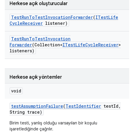
Herkese açık oluşturucular
Test
Run
To
Test
Invocation
Forwarder
(
ITest
Life
Cycle
Receiver
listener)
Test
Run
To
Test
Invocation
Forwarder
(Collection<
ITest
Life
Cycle
Receiver
>
listeners)
Herkese açık yöntemler
void
test
Assumption
Failure
(
Test
Identifier
test
Id
,
String trace)
Birim testi, yanlış olduğu varsayılan bir koşulu
işaretlediğinde çağrılır.