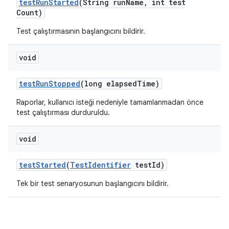
test
Run
Started
(String run
Name
,
int test
Count)
Test çalıştırmasının başlangıcını bildirir.
void
test
Run
Stopped
(long elapsed
Time)
Raporlar, kullanıcı isteği nedeniyle tamamlanmadan önce
test çalıştırması durduruldu.
void
test
Started
(
Test
Identifier
test
Id)
Tek bir test senaryosunun başlangıcını bildirir.