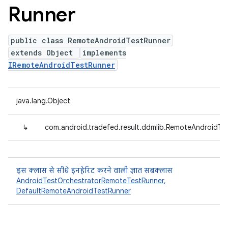
Runner
public class RemoteAndroidTestRunner
extends Object
implements
IRemoteAndroidTestRunner
java.lang.Object
↳
com.android.tradefed.result.ddmlib.RemoteAndroidTe
इस क्लास से सीधे इनहेरिट करने वाली ज्ञात सबक्लास
AndroidTestOrchestratorRemoteTestRunner
,
DefaultRemoteAndroidTestRunner