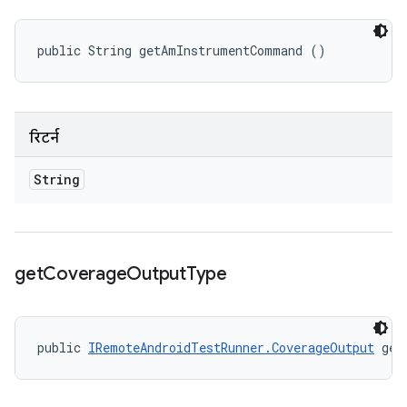
public String getAmInstrumentCommand ()
रिटर्न
String
get
Coverage
Output
Type
public 
IRemoteAndroidTestRunner.CoverageOutput
 get