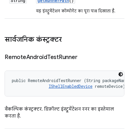
String
get
Runner
Path
()
यह इंस्ट्रुमेंटेशन कॉम्पोनेंट का पूरा पाथ दिखाता है.
सार्वजनिक कंस्ट्रक्टर
Remote
Android
Test
Runner
public RemoteAndroidTestRunner (String packageName,
IShellEnabledDevice
 remoteDevice)
वैकल्पिक कंस्ट्रक्टर. डिफ़ॉल्ट इंस्ट्रूमेंटेशन रनर का इस्तेमाल
करता है.