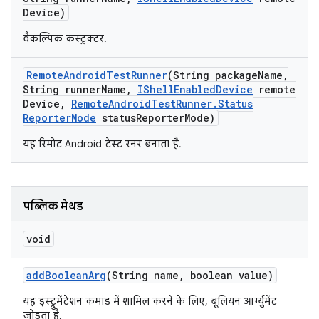
Device)
वैकल्पिक कंस्ट्रक्टर.
Remote
Android
Test
Runner
(String package
Name
,
String runner
Name
,
IShell
Enabled
Device
remote
Device
,
Remote
Android
Test
Runner
.
Status
Reporter
Mode
status
Reporter
Mode)
यह रिमोट Android टेस्ट रनर बनाता है.
पब्लिक मेथड
void
add
Boolean
Arg
(String name
,
boolean value)
यह इंस्ट्रुमेंटेशन कमांड में शामिल करने के लिए, बूलियन आर्ग्युमेंट
जोड़ता है.