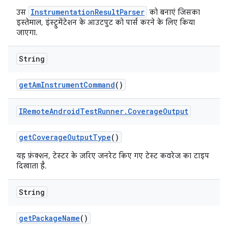
InstrumentationResultParser
उस
को बनाएं जिसका
इस्तेमाल, इंस्ट्रुमेंटेशन के आउटपुट को पार्स करने के लिए किया
जाएगा.
String
get
Am
Instrument
Command
()
IRemote
Android
Test
Runner
.
Coverage
Output
get
Coverage
Output
Type
()
यह फ़ंक्शन, टेस्टर के ज़रिए जनरेट किए गए टेस्ट कवरेज का टाइप
दिखाता है.
String
get
Package
Name
()