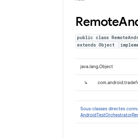
Remote
An
public class RemoteAnd
extends Object
implem
java.lang.Object
↳
com.android.tradef
Sous-classes directes conn
AndroidTestOrchestratorRe