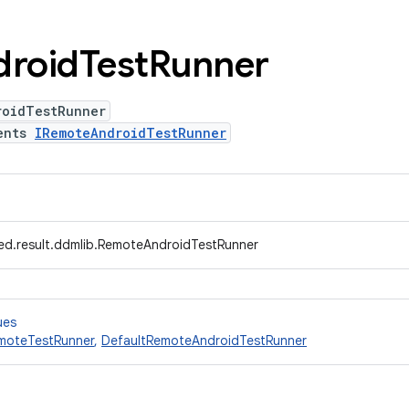
droid
Test
Runner
roidTestRunner
ents
IRemoteAndroidTestRunner
ed.result.ddmlib.RemoteAndroidTestRunner
ues
moteTestRunner
,
DefaultRemoteAndroidTestRunner