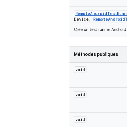
Remote
Android
Test
Runn
Device
,
Remote
Android
Crée un test runner Android
Méthodes publiques
void
void
void