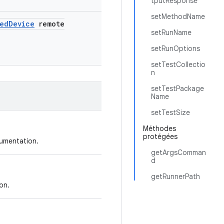
tputResponse
setMethodName
led
Device
remote
setRunName
setRunOptions
setTestCollectio
n
setTestPackage
Name
setTestSize
Méthodes
protégées
rumentation.
getArgsComman
d
getRunnerPath
on.