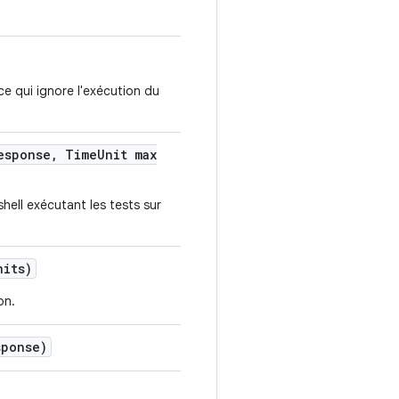
ce qui ignore l'exécution du
esponse
,
Time
Unit max
shell exécutant les tests sur
nits)
on.
sponse)