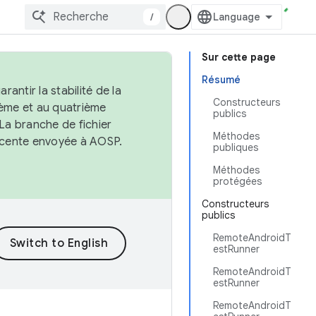
/
Sur cette page
Résumé
antir la stabilité de la
Constructeurs
ème et au quatrième
publics
 La branche de fichier
Méthodes
récente envoyée à AOSP.
publiques
Méthodes
protégées
Constructeurs
publics
RemoteAndroidT
estRunner
RemoteAndroidT
estRunner
RemoteAndroidT