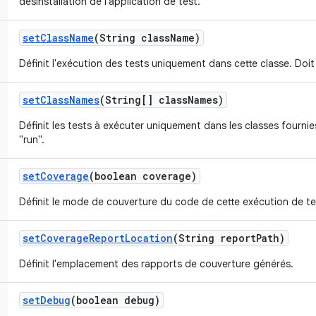
désinstallation de l'application de test.
set
Class
Name
(String class
Name)
Définit l'exécution des tests uniquement dans cette classe. Doit
set
Class
Names
(String[] class
Names)
Définit les tests à exécuter uniquement dans les classes fournie
"run".
set
Coverage
(boolean coverage)
Définit le mode de couverture du code de cette exécution de te
set
Coverage
Report
Location
(String report
Path)
Définit l'emplacement des rapports de couverture générés.
set
Debug
(boolean debug)