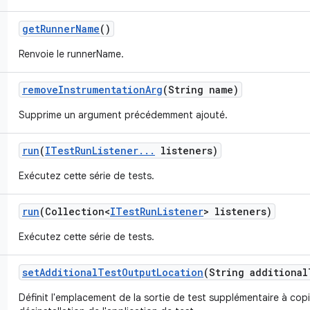
get
Runner
Name
()
Renvoie le runnerName.
remove
Instrumentation
Arg
(String name)
Supprime un argument précédemment ajouté.
run
(
ITest
Run
Listener
.
.
.
listeners)
Exécutez cette série de tests.
run
(Collection<
ITest
Run
Listener
> listeners)
Exécutez cette série de tests.
set
Additional
Test
Output
Location
(String additional
Définit l'emplacement de la sortie de test supplémentaire à copie