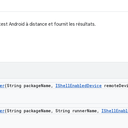
t Android à distance et fournit les résultats.
er
(String package
Name
,
IShell
Enabled
Device
remote
Dev
er
(String package
Name
,
String runner
Name
,
IShell
Enab