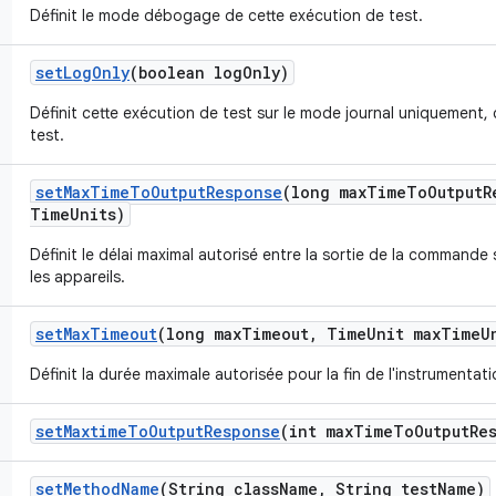
Définit le mode débogage de cette exécution de test.
set
Log
Only
(boolean log
Only)
Définit cette exécution de test sur le mode journal uniquement, 
test.
set
Max
Time
To
Output
Response
(long max
Time
To
Output
R
Time
Units)
Définit le délai maximal autorisé entre la sortie de la commande 
les appareils.
set
Max
Timeout
(long max
Timeout
,
Time
Unit max
Time
U
Définit la durée maximale autorisée pour la fin de l'instrumentati
set
Maxtime
To
Output
Response
(int max
Time
To
Output
Re
set
Method
Name
(String class
Name
,
String test
Name)