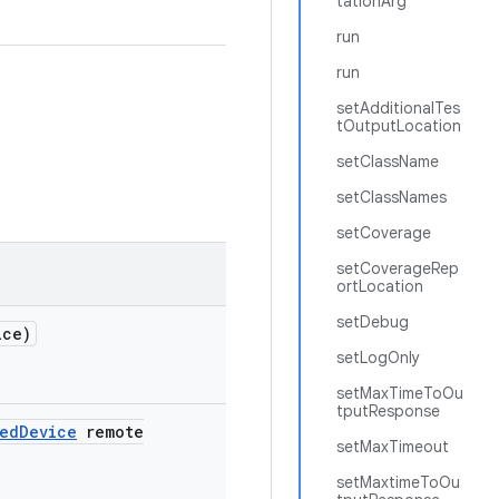
tationArg
run
run
setAdditionalTes
tOutputLocation
setClassName
setClassNames
setCoverage
setCoverageRep
ortLocation
setDebug
ice)
setLogOnly
setMaxTimeToOu
tputResponse
led
Device
remote
setMaxTimeout
setMaxtimeToOu