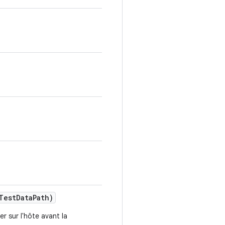
Test
Data
Path)
r sur l'hôte avant la