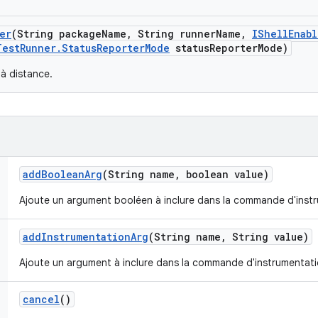
er
(String package
Name
,
String runner
Name
,
IShell
Enab
Test
Runner
.
Status
Reporter
Mode
status
Reporter
Mode)
 à distance.
add
Boolean
Arg
(String name
,
boolean value)
Ajoute un argument booléen à inclure dans la commande d'inst
add
Instrumentation
Arg
(String name
,
String value)
Ajoute un argument à inclure dans la commande d'instrumentati
cancel
()