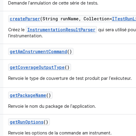
Demande l'annulation de cette série de tests.
create
Parser
(String run
Name
,
Collection<
ITest
Run
L
InstrumentationResultParser
Créez le
qui sera utilisé pou
l'instrumentation.
get
Am
Instrument
Command
()
get
Coverage
Output
Type
()
Renvoie le type de couverture de test produit par l'exécuteur.
get
Package
Name
()
Renvoie le nom du package de l'application.
get
Run
Options
()
Renvoie les options de la commande am instrument.