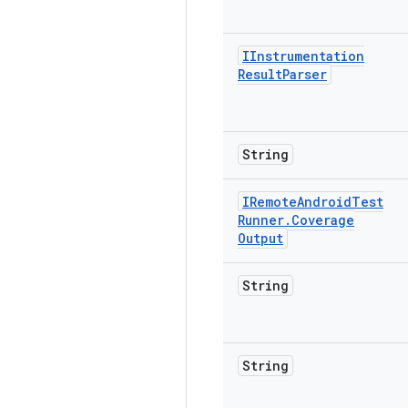
IInstrumentation
Result
Parser
String
IRemote
Android
Test
Runner
.
Coverage
Output
String
String