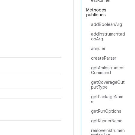
estRunner
Méthodes
publiques
addBooleanArg
addInstrumentati
onArg
annuler
createParser
getAmInstrument
Command
getCoverageOut
putType
getPackageNam
e
getRunOptions
getRunnerName
removeInstrumen