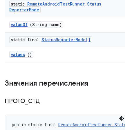
static
Remote
Android
Test
Runner
.
Status
Reporter
Mode
value
Of
(String name)
static final
Status
Reporter
Mode[]
values
()
Значения перечисления
ПРОТО
_
СТД
public static final 
RemoteAndroidTestRunner.Status