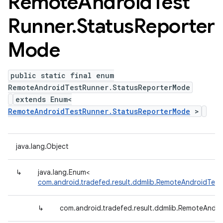
Remote
Android
Test
Runner
.
Status
Reporter
Mode
public static final enum
RemoteAndroidTestRunner.StatusReporterMode
extends Enum<
RemoteAndroidTestRunner.StatusReporterMode
>
java.lang.Object
↳
java.lang.Enum<
com.android.tradefed.result.ddmlib.RemoteAndroidTes
↳
com.android.tradefed.result.ddmlib.RemoteAndr