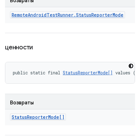
Возвраты
Remote
Android
Test
Runner
.
Status
Reporter
Mode
ценности
public static final 
StatusReporterMode[]
 values ()
Возвраты
Status
Reporter
Mode[]