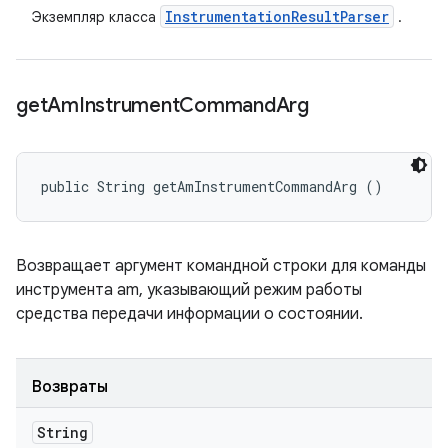
Instrumentation
Result
Parser
Экземпляр класса
.
get
Am
Instrument
Command
Arg
public String getAmInstrumentCommandArg ()
Возвращает аргумент командной строки для команды
инструмента am, указывающий режим работы
средства передачи информации о состоянии.
Возвраты
String