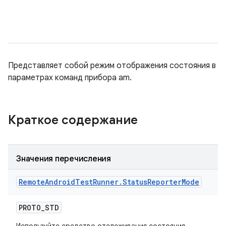
Представляет собой режим отображения состояния в
параметрах команд прибора am.
Краткое содержание
Значения перечисления
Remote
Android
Test
Runner
.
Status
Reporter
Mode
PROTO
_
STD