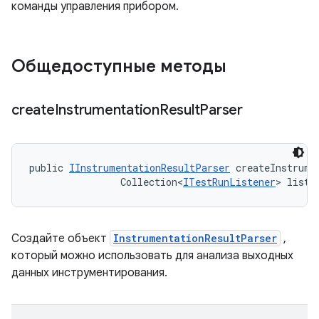
команды управления прибором.
Общедоступные методы
create
Instrumentation
Result
Parser
public 
IInstrumentationResultParser
 createInstrume
                Collection<
ITestRunListener
> liste
Создайте объект
InstrumentationResultParser
,
который можно использовать для анализа выходных
данных инструментирования.