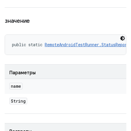
значение
public static 
RemoteAndroidTestRunner.StatusReport
Параметры
name
String