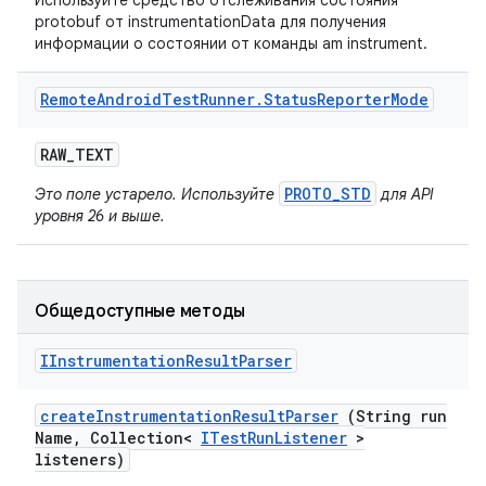
Используйте средство отслеживания состояния
protobuf от instrumentationData для получения
информации о состоянии от команды am instrument.
Remote
Android
Test
Runner
.
Status
Reporter
Mode
RAW
_
TEXT
PROTO_STD
Это поле устарело. Используйте
для API
уровня 26 и выше.
Общедоступные методы
IInstrumentation
Result
Parser
create
Instrumentation
Result
Parser
(String run
Name
,
Collection<
ITest
Run
Listener
>
listeners)