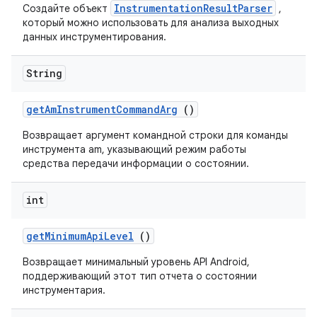
InstrumentationResultParser
Создайте объект
,
который можно использовать для анализа выходных
данных инструментирования.
String
get
Am
Instrument
Command
Arg
()
Возвращает аргумент командной строки для команды
инструмента am, указывающий режим работы
средства передачи информации о состоянии.
int
get
Minimum
Api
Level
()
Возвращает минимальный уровень API Android,
поддерживающий этот тип отчета о состоянии
инструментария.