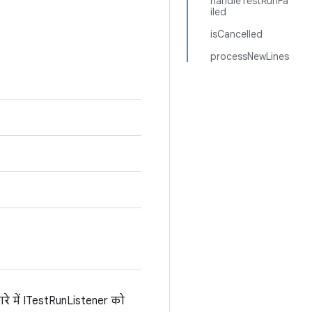
handleTestRunFa
iled
isCancelled
processNewLines
बारे में ITestRunListener को