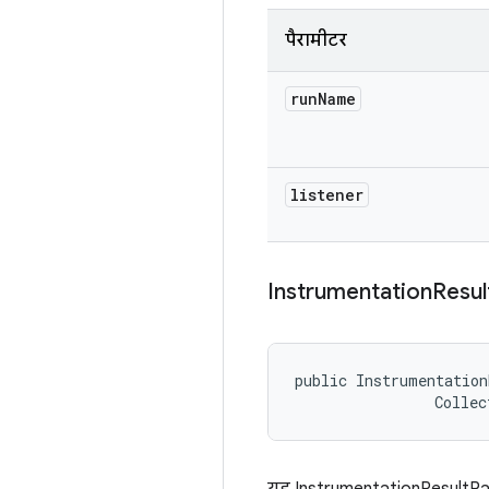
पैरामीटर
run
Name
listener
Instrumentation
Resul
public Instrumentation
                Collec