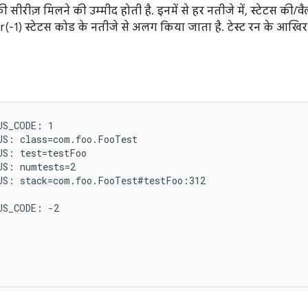
सीरीज़ मिलने की उम्मीद होती है. इनमें से हर नतीजे में, स्टेटस की/वैल्यू
r(-1) स्टेटस कोड के नतीजे से अलग किया जाता है. टेस्ट रन के आखिर मे
S_CODE: 1

S: class=com.foo.FooTest

S: test=testFoo

S: numtests=2

S: stack=com.foo.FooTest#testFoo:312

S_CODE: -2
