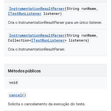
Instrumentation
Result
Parser
(String run
Name
,
ITest
Run
Listener
listener)
Cria o InstrumentationResultParser para um único listener.
Instrumentation
Result
Parser
(String run
Name
,
Collection<
ITest
Run
Listener
> listeners)
Cria o InstrumentationResultParser.
Métodos públicos
void
cancel
()
Solicita o cancelamento da execução do teste.