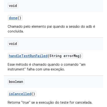
void
done
()
Chamado pelo elemento pai quando a sessão do adb é
concluída.
void
handle
Test
Run
Failed
(String error
Msg)
Esse método é chamado quando o comando "am
instrument" falha com uma exceção.
boolean
is
Cancelled
()
Retorna "true" se a execução do teste for cancelada.