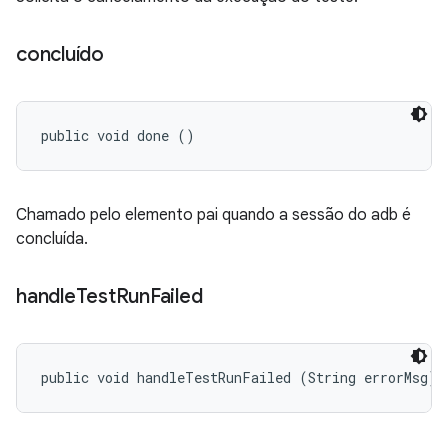
concluído
public void done ()
Chamado pelo elemento pai quando a sessão do adb é
concluída.
handle
Test
Run
Failed
public void handleTestRunFailed (String errorMsg)