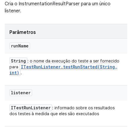
Cria o InstrumentationResultParser para um único
listener.
Parâmetros
run
Name
String
: o nome da execução do teste a ser fornecido
ITest
Run
Listener
.
testRunStarted(
String
,
para
int)
.
listener
ITest
Run
Listener
: informado sobre os resultados
dos testes à medida que eles são executados