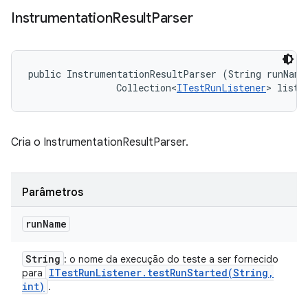
Instrumentation
Result
Parser
public InstrumentationResultParser (String runName,
                Collection<
ITestRunListener
> liste
Cria o InstrumentationResultParser.
Parâmetros
run
Name
String
: o nome da execução do teste a ser fornecido
ITest
Run
Listener
.
testRunStarted(
String
,
para
int)
.