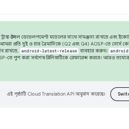
াঙ্ক স্টেবল ডেভেলপমেন্ট মডেলের সাথে সামঞ্জস্য রাখতে এবং ইকোসিস্ট
ে, আমরা প্রতি দুই ও চার ত্রৈমাসিকে (Q2 এবং Q4) AOSP-তে সোর্স
ান রাখতে,
android-latest-release
ব্যবহার করুন।
android
বদা AOSP-তে পুশ করা সর্বশেষ রিলিজটিকে রেফারেন্স করবে। আরও তথ্যের
এই পৃষ্ঠাটি
Cloud Translation API
অনুবাদ করেছে।