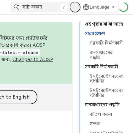
/
এই পৃষ্ঠায় যা যা আছে
সারসংক্ষেপ
েমের জন্য প্ল্যাটফর্মের
সরকারি নির্মাণকারী
 কোড প্রকাশ করব। AOSP
-latest-release
জনসাধারণের
পদ্ধতি
 জন্য,
Changes to AOSP
সরকারি নির্মাণকারী
ইন্সট্রুমেন্টেশনরেজা
ল্টপার্সার
ইন্সট্রুমেন্টেশনরেজা
ল্টপার্সার
জনসাধারণের পদ্ধতি
বাতিল করুন
সম্পন্ন