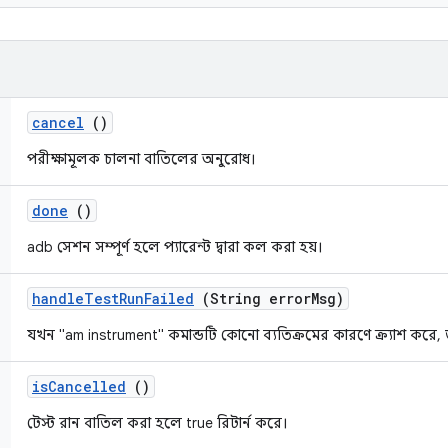
cancel
()
পরীক্ষামূলক চালনা বাতিলের অনুরোধ।
done
()
adb সেশন সম্পূর্ণ হলে প্যারেন্ট দ্বারা কল করা হয়।
handle
Test
Run
Failed
(String error
Msg)
যখন "am instrument" কমান্ডটি কোনো ব্যতিক্রমের কারণে ক্র্যাশ কর
is
Cancelled
()
টেস্ট রান বাতিল করা হলে true রিটার্ন করে।