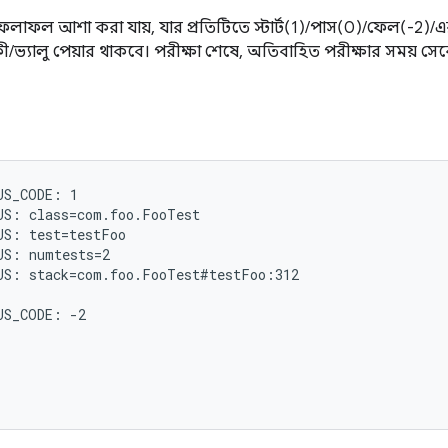
র ফলাফল আশা করা যায়, যার প্রতিটিতে স্টার্ট(1)/পাস(0)/ফেল(-2)
স কী/ভ্যালু পেয়ার থাকবে। পরীক্ষা শেষে, অতিবাহিত পরীক্ষার সময় সে
S_CODE: 1

S: class=com.foo.FooTest

S: test=testFoo

S: numtests=2

S: stack=com.foo.FooTest#testFoo:312

S_CODE: -2
