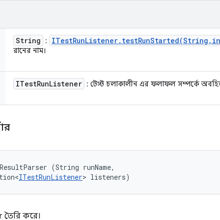
String
ITest
Run
Listener
.
testRunStarted(
String
,
i
:
রানের নাম।
ITest
Run
Listener
: টেস্ট চলাকালীন এর ফলাফল সম্পর্কে অবহি
্সার
ResultParser (String runName, 

tion<
ITestRunListener
> listeners)
r তৈরি করে।