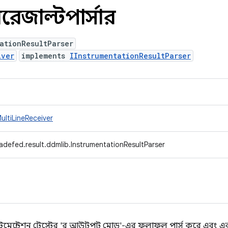
শনরেজাল্টপার্সার
ationResultParser
iver
implements
IInstrumentationResultParser
ultiLineReceiver
adefed.result.ddmlib.InstrumentationResultParser
্রুমেন্টেশন টেস্টের 'র আউটপুট মোড'-এর ফলাফল পার্স করে এবং এ