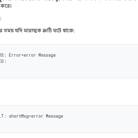
 করে।
:
 সময় যদি মারাত্মক ত্রুটি ঘটে থাকে:
S: Error=error Message

D:

T: shortMsg=error Message
