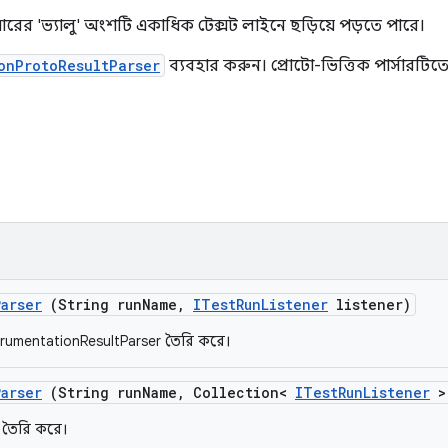
়ারের 'ভ্যালু' অংশটি একাধিক টেক্সট লাইনে ছড়িয়ে পড়তে পারে।
onProtoResultParser
ব্যবহার করুন। প্রোটো-ভিত্তিক পার্সারটিত
Parser
(String run
Name
,
ITest
Run
Listener
listener)
strumentationResultParser তৈরি করে।
Parser
(String run
Name
,
Collection<
ITest
Run
Listener
> 
 তৈরি করে।