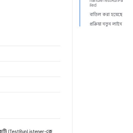
handleTestRunFa
iled
বাতিল করা হয়েছে
প্রক্রিয়া নতুন লাইন
কটি ITestRunListener-কে