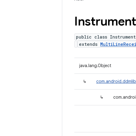
Instrument
public class Instrument
extends
MultiLineRece
java.lang.Object
↳
com.android.ddmlib.
↳
com.androi