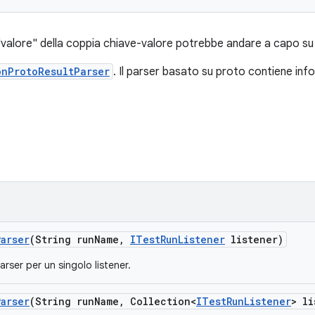
"valore" della coppia chiave-valore potrebbe andare a capo su 
onProtoResultParser
. Il parser basato su proto contiene info
Parser
(String run
Name
,
ITest
Run
Listener
listener)
rser per un singolo listener.
Parser
(String run
Name
,
Collection<
ITest
Run
Listener
> li