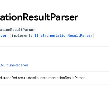
ation
Result
Parser
ationResultParser
iver
implements
IInstrumentationResultParser
MultiLineReceiver
d.tradefed.result.ddmlib.InstrumentationResultParser