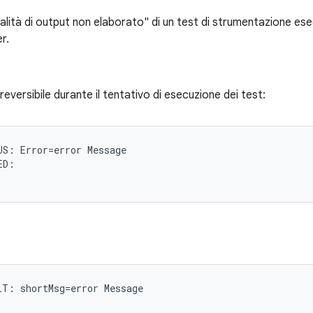
odalità di output non elaborato" di un test di strumentazione ese
r.
rreversibile durante il tentativo di esecuzione dei test:
S: Error=error Message

D:

T: shortMsg=error Message
