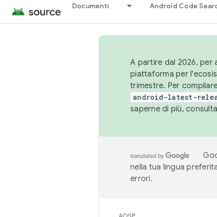
Documenti
Android Code Sear
A partire dal 2026, per a
piattaforma per l'ecos
trimestre. Per compilare
android-latest-rele
saperne di più, consult
Goo
nella tua lingua preferi
errori.
AOSP