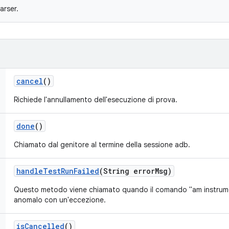
arser.
cancel
()
Richiede l'annullamento dell'esecuzione di prova.
done
()
Chiamato dal genitore al termine della sessione adb.
handle
Test
Run
Failed
(String error
Msg)
Questo metodo viene chiamato quando il comando "am instrume
anomalo con un'eccezione.
is
Cancelled
()