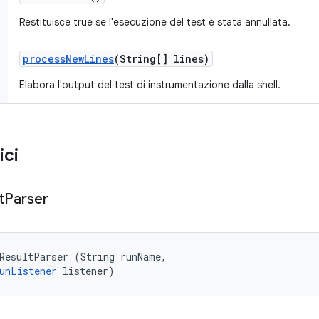
Restituisce true se l'esecuzione del test è stata annullata.
process
New
Lines
(String[] lines)
Elabora l'output del test di instrumentazione dalla shell.
ici
t
Parser
ResultParser (String runName, 

unListener
 listener)