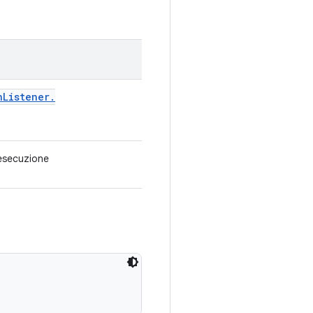
n
Listener
.
l'esecuzione