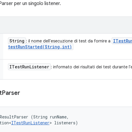
rser per un singolo listener.
String
ITest
Ru
: il nome dell'esecuzione di test da fornire a
testRunStarted(
String
,
int)
ITest
Run
Listener
: informato dei risultati dei test durante 
t
Parser
ResultParser (String runName, 

tion<
ITestRunListener
> listeners)