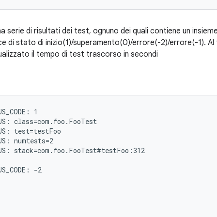
a serie di risultati dei test, ognuno dei quali contiene un insiem
e di stato di inizio(1)/superamento(0)/errore(-2)/errore(-1). Al
alizzato il tempo di test trascorso in secondi
S_CODE: 1

S: class=com.foo.FooTest

S: test=testFoo

S: numtests=2

S: stack=com.foo.FooTest#testFoo:312

S_CODE: -2
