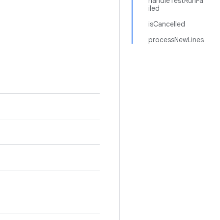
handleTestRunFa
iled
isCancelled
processNewLines