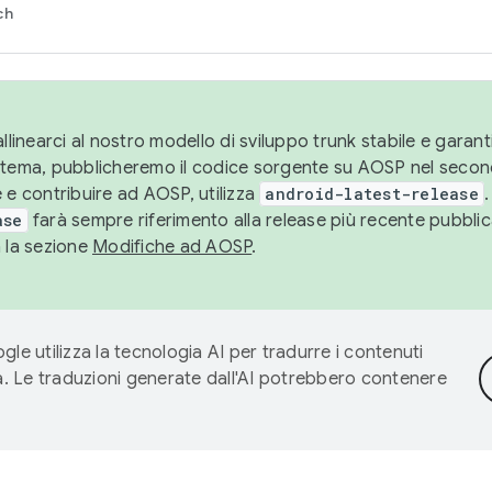
ch
llinearci al nostro modello di sviluppo trunk stabile e garantir
istema, pubblicheremo il codice sorgente su AOSP nel secon
 e contribuire ad AOSP, utilizza
android-latest-release
.
ase
farà sempre riferimento alla release più recente pubbli
a la sezione
Modifiche ad AOSP
.
gle utilizza la tecnologia AI per tradurre i contenuti
ta. Le traduzioni generate dall'AI potrebbero contenere