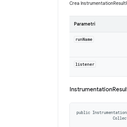
Crea InstrumentationResultPa
Parametri
run
Name
listener
Instrumentation
Resul
public Instrumentation
                Collec