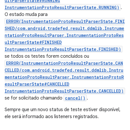
ultParserState#RUNNING
InstrumentationProtoResultParserState.RUNNING)
.
O estado muda para
ERROR(InstrumentationProtoResultParserState.FINI
SHED/com.android.tradefed.result.ddmlib.Instrume
ntationProtoResultParser.InstrumentationProtoRes
ultParserState#FINISHED
InstrumentationProtoResultParserState.FINISHED)
se todos os testes forem concluídos ou
ERROR(InstrumentationProtoResultParserState.CAN
CELLED/com.android.tradefed.result.ddmlib.Instru
mentationProtoResultParser.InstrumentationProtoR
esultParserState#CANCELLED
InstrumentationProtoResultParserState.CANCELLED)
se for solicitado chamando
cancel()
.
Sempre que um novo status de teste estiver disponível,
ele será informado aos listeners registrados.