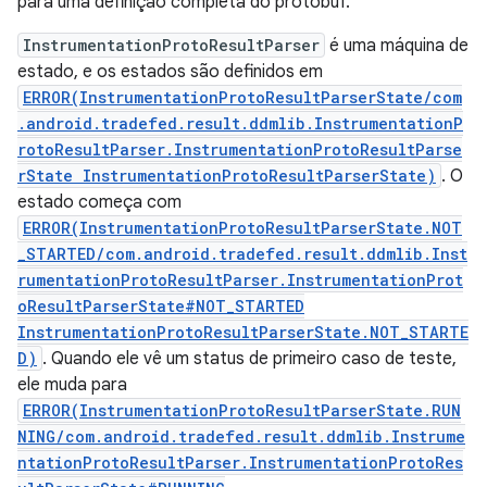
para uma definição completa do protobuf.
InstrumentationProtoResultParser
é uma máquina de
estado, e os estados são definidos em
ERROR(InstrumentationProtoResultParserState/com
.android.tradefed.result.ddmlib.InstrumentationP
rotoResultParser.InstrumentationProtoResultParse
rState InstrumentationProtoResultParserState)
. O
estado começa com
ERROR(InstrumentationProtoResultParserState.NOT
_STARTED/com.android.tradefed.result.ddmlib.Inst
rumentationProtoResultParser.InstrumentationProt
oResultParserState#NOT_STARTED
InstrumentationProtoResultParserState.NOT_STARTE
D)
. Quando ele vê um status de primeiro caso de teste,
ele muda para
ERROR(InstrumentationProtoResultParserState.RUN
NING/com.android.tradefed.result.ddmlib.Instrume
ntationProtoResultParser.InstrumentationProtoRes