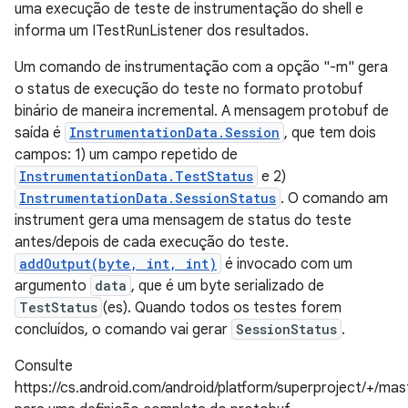
uma execução de teste de instrumentação do shell e
informa um ITestRunListener dos resultados.
Um comando de instrumentação com a opção "-m" gera
o status de execução do teste no formato protobuf
binário de maneira incremental. A mensagem protobuf de
saída é
InstrumentationData.Session
, que tem dois
campos: 1) um campo repetido de
InstrumentationData.TestStatus
e 2)
InstrumentationData.SessionStatus
. O comando am
instrument gera uma mensagem de status do teste
antes/depois de cada execução do teste.
addOutput(byte, int, int)
é invocado com um
argumento
data
, que é um byte serializado de
TestStatus
(es). Quando todos os testes forem
concluídos, o comando vai gerar
SessionStatus
.
Consulte
https://cs.android.com/android/platform/superproject/+/m