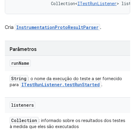
                Collection<
ITestRunListener
> liste
Cria
InstrumentationProtoResultParser
.
Parâmetros
run
Name
String
: o nome da execução do teste a ser fornecido
ITest
Run
Listener
.
test
Run
Started
para
.
listeners
Collection
: informado sobre os resultados dos testes
à medida que eles são executados