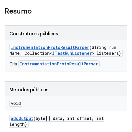
Resumo
Construtores públicos
Instrumentation
Proto
Result
Parser
(String run
Name
,
Collection<
ITest
Run
Listener
> listeners)
InstrumentationProtoResultParser
Cria
.
Métodos públicos
void
add
Output
(byte[] data
,
int offset
,
int
length)