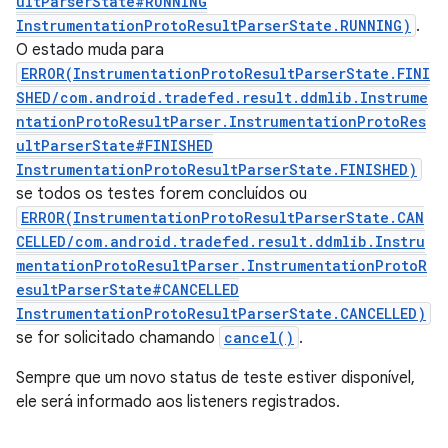
ultParserState#RUNNING
InstrumentationProtoResultParserState.RUNNING)
.
O estado muda para
ERROR(InstrumentationProtoResultParserState.FINI
SHED/com.android.tradefed.result.ddmlib.Instrume
ntationProtoResultParser.InstrumentationProtoRes
ultParserState#FINISHED
InstrumentationProtoResultParserState.FINISHED)
se todos os testes forem concluídos ou
ERROR(InstrumentationProtoResultParserState.CAN
CELLED/com.android.tradefed.result.ddmlib.Instru
mentationProtoResultParser.InstrumentationProtoR
esultParserState#CANCELLED
InstrumentationProtoResultParserState.CANCELLED)
se for solicitado chamando
cancel()
.
Sempre que um novo status de teste estiver disponível,
ele será informado aos listeners registrados.