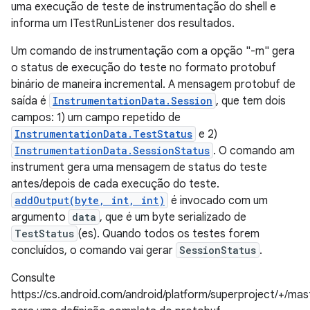
uma execução de teste de instrumentação do shell e
informa um ITestRunListener dos resultados.
Um comando de instrumentação com a opção "-m" gera
o status de execução do teste no formato protobuf
binário de maneira incremental. A mensagem protobuf de
saída é
InstrumentationData.Session
, que tem dois
campos: 1) um campo repetido de
InstrumentationData.TestStatus
e 2)
InstrumentationData.SessionStatus
. O comando am
instrument gera uma mensagem de status do teste
antes/depois de cada execução do teste.
addOutput(byte, int, int)
é invocado com um
argumento
data
, que é um byte serializado de
TestStatus
(es). Quando todos os testes forem
concluídos, o comando vai gerar
SessionStatus
.
Consulte
https://cs.android.com/android/platform/superproject/+/m