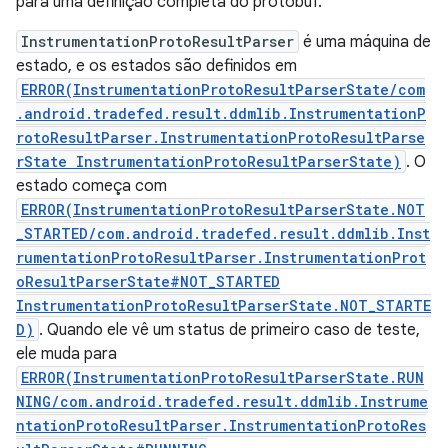
para uma definição completa do protobuf.
InstrumentationProtoResultParser
é uma máquina de
estado, e os estados são definidos em
ERROR(InstrumentationProtoResultParserState/com
.android.tradefed.result.ddmlib.InstrumentationP
rotoResultParser.InstrumentationProtoResultParse
rState InstrumentationProtoResultParserState)
. O
estado começa com
ERROR(InstrumentationProtoResultParserState.NOT
_STARTED/com.android.tradefed.result.ddmlib.Inst
rumentationProtoResultParser.InstrumentationProt
oResultParserState#NOT_STARTED
InstrumentationProtoResultParserState.NOT_STARTE
D)
. Quando ele vê um status de primeiro caso de teste,
ele muda para
ERROR(InstrumentationProtoResultParserState.RUN
NING/com.android.tradefed.result.ddmlib.Instrume
ntationProtoResultParser.InstrumentationProtoRes