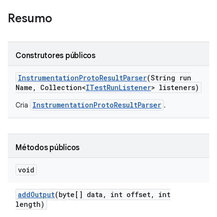
Resumo
Construtores públicos
Instrumentation
Proto
Result
Parser
(String run
Name
,
Collection<
ITest
Run
Listener
> listeners)
InstrumentationProtoResultParser
Cria
.
Métodos públicos
void
add
Output
(byte[] data
,
int offset
,
int
length)