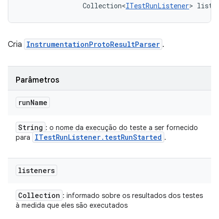
                Collection<
ITestRunListener
> liste
Cria
InstrumentationProtoResultParser
.
Parâmetros
run
Name
String
: o nome da execução do teste a ser fornecido
ITest
Run
Listener
.
test
Run
Started
para
.
listeners
Collection
: informado sobre os resultados dos testes
à medida que eles são executados