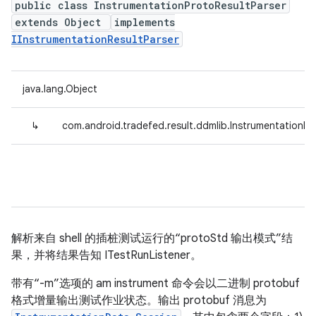
public class InstrumentationProtoResultParser
extends Object
implements
IInstrumentationResultParser
java.lang.Object
↳
com.android.tradefed.result.ddmlib.InstrumentationPr
解析来自 shell 的插桩测试运行的“protoStd 输出模式”结
果，并将结果告知 ITestRunListener。
带有“-m”选项的 am instrument 命令会以二进制 protobuf
格式增量输出测试作业状态。输出 protobuf 消息为