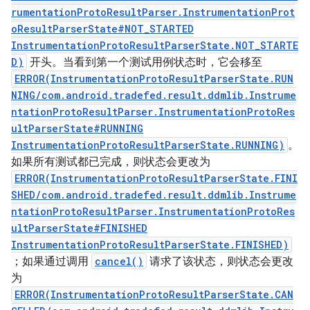
rumentationProtoResultParser.InstrumentationProt
oResultParserState#NOT_STARTED
InstrumentationProtoResultParserState.NOT_STARTE
D)
开头。当看到第一个测试用例状态时，它会移至
ERROR(InstrumentationProtoResultParserState.RUN
NING/com.android.tradefed.result.ddmlib.Instrume
ntationProtoResultParser.InstrumentationProtoRes
ultParserState#RUNNING
InstrumentationProtoResultParserState.RUNNING)
。
如果所有测试都已完成，则状态会更改为
ERROR(InstrumentationProtoResultParserState.FINI
SHED/com.android.tradefed.result.ddmlib.Instrume
ntationProtoResultParser.InstrumentationProtoRes
ultParserState#FINISHED
InstrumentationProtoResultParserState.FINISHED)
；如果通过调用
cancel()
请求了该状态，则状态会更改
为
ERROR(InstrumentationProtoResultParserState.CAN