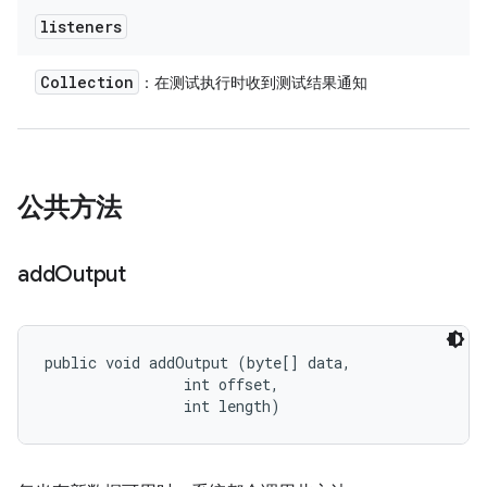
listeners
Collection
：在测试执行时收到测试结果通知
公共方法
add
Output
public void addOutput (byte[] data, 

                int offset, 

                int length)