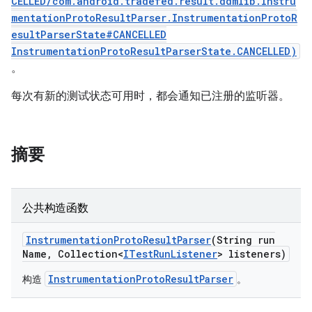
CELLED/com.android.tradefed.result.ddmlib.Instru
mentationProtoResultParser.InstrumentationProtoR
esultParserState#CANCELLED
InstrumentationProtoResultParserState.CANCELLED)
。
每次有新的测试状态可用时，都会通知已注册的监听器。
摘要
公共构造函数
Instrumentation
Proto
Result
Parser
(String run
Name
,
Collection<
ITest
Run
Listener
> listeners)
InstrumentationProtoResultParser
构造
。