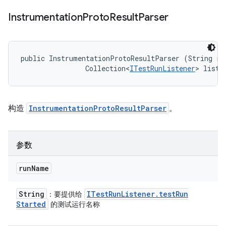
Instrumentation
Proto
Result
Parser
public InstrumentationProtoResultParser (String run
                Collection<
ITestRunListener
> liste
构造
InstrumentationProtoResultParser
。
参数
run
Name
String
ITest
Run
Listener
.
test
Run
：要提供给
Started
的测试运行名称