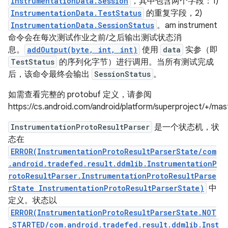
InstrumentationData.Session
，其中包含两个字段：1)
InstrumentationData.TestStatus
的重复字段，2)
InstrumentationData.SessionStatus
。am instrument
命令会在每次测试作业之前/之后输出测试状态消
息。
addOutput(byte, int, int)
使用
data
实参（即
TestStatus
的序列化字节）进行调用。当所有测试完成
后，该命令最终会输出
SessionStatus
。
如需查看完整的 protobuf 定义，请参阅
https://cs.android.com/android/platform/superproject/+/
InstrumentationProtoResultParser
是一个状态机，状
态在
ERROR(InstrumentationProtoResultParserState/com
.android.tradefed.result.ddmlib.InstrumentationP
rotoResultParser.InstrumentationProtoResultParse
rState InstrumentationProtoResultParserState)
中
定义。状态以
ERROR(InstrumentationProtoResultParserState.NOT
_STARTED/com.android.tradefed.result.ddmlib.Inst