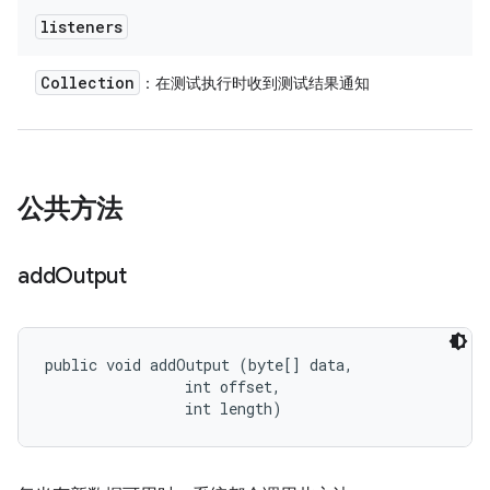
listeners
Collection
：在测试执行时收到测试结果通知
公共方法
add
Output
public void addOutput (byte[] data, 

                int offset, 

                int length)