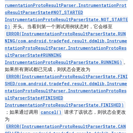
rumentationProtoResultParser.InstrumentationProt
oResultParserState#NOT_STARTED
InstrumentationProtoResultParserState.NOT_STARTE
D)
开头。当看到第一个测试用例状态时，它会移至
ERROR(InstrumentationProtoResultParserState.RUN
NING/com.android.tradefed.result.ddmlib.Instrume
ntationProtoResultParser.InstrumentationProtoRes
ultParserState#RUNNING
InstrumentationProtoResultParserState.RUNNING)
。
如果所有测试都已完成，则状态会更改为
ERROR(InstrumentationProtoResultParserState.FINI
SHED/com.android.tradefed.result.ddmlib.Instrume
ntationProtoResultParser.InstrumentationProtoRes
ultParserState#FINISHED
InstrumentationProtoResultParserState.FINISHED)
；如果通过调用
cancel()
请求了该状态，则状态会更改
为
ERROR(InstrumentationProtoResultParserState.CAN