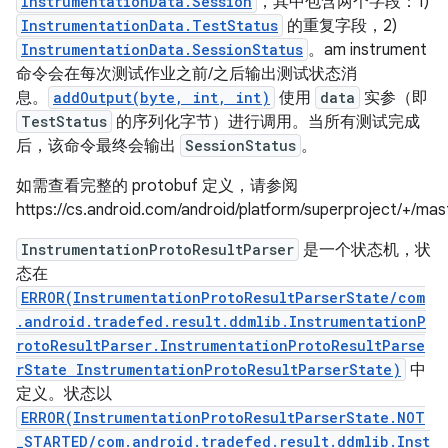
InstrumentationData.Session
，其中包含两个字段：1)
InstrumentationData.TestStatus
的重复字段，2)
InstrumentationData.SessionStatus
。am instrument
命令会在每次测试作业之前/之后输出测试状态消
息。
addOutput(byte, int, int)
使用
data
实参（即
TestStatus
的序列化字节）进行调用。当所有测试完成
后，该命令最终会输出
SessionStatus
。
如需查看完整的 protobuf 定义，请参阅
https://cs.android.com/android/platform/superproject/+/
InstrumentationProtoResultParser
是一个状态机，状
态在
ERROR(InstrumentationProtoResultParserState/com
.android.tradefed.result.ddmlib.InstrumentationP
rotoResultParser.InstrumentationProtoResultParse
rState InstrumentationProtoResultParserState)
中
定义。状态以
ERROR(InstrumentationProtoResultParserState.NOT
_STARTED/com.android.tradefed.result.ddmlib.Inst