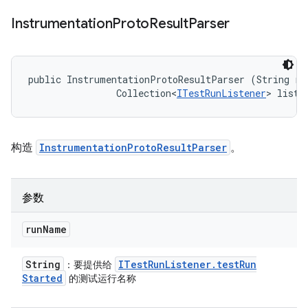
Instrumentation
Proto
Result
Parser
public InstrumentationProtoResultParser (String run
                Collection<
ITestRunListener
> liste
构造
InstrumentationProtoResultParser
。
参数
run
Name
String
ITest
Run
Listener
.
test
Run
：要提供给
Started
的测试运行名称