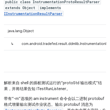
public class InstrumentationProtoResultParser
extends Object
implements
IInstrumentationResultParser
java.lang.Object
↳
com.android.tradefed.result.ddmlib.InstrumentationPr
解析来自 shell 的插桩测试运行的“protoStd 输出模式”结
果，并将结果告知 ITestRunListener。
带有“-m”选项的 am instrument 命令会以二进制 protobuf
格式增量输出测试作业状态。输出 protobuf 消息为