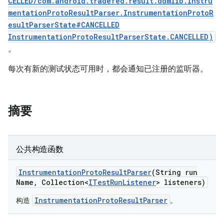
CELLED/com.android.tradefed.result.ddmlib.Instru
mentationProtoResultParser.InstrumentationProtoR
esultParserState#CANCELLED
InstrumentationProtoResultParserState.CANCELLED)
。
每次有新的测试状态可用时，都会通知已注册的监听器。
摘要
公共构造函数
Instrumentation
Proto
Result
Parser
(String run
Name
,
Collection<
ITest
Run
Listener
> listeners)
InstrumentationProtoResultParser
构造
。