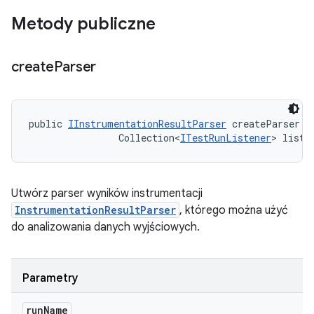
Metody publiczne
create
Parser
public 
IInstrumentationResultParser
 createParser (
                Collection<
ITestRunListener
> liste
Utwórz parser wyników instrumentacji
InstrumentationResultParser
, którego można użyć
do analizowania danych wyjściowych.
Parametry
run
Name