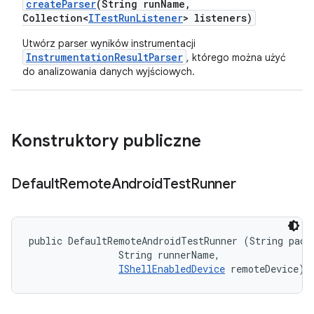
create
Parser
(String run
Name
,
Collection<
ITest
Run
Listener
> listeners)
Utwórz parser wyników instrumentacji
InstrumentationResultParser
, którego można użyć
do analizowania danych wyjściowych.
Konstruktory publiczne
Default
Remote
Android
Test
Runner
public DefaultRemoteAndroidTestRunner (String packa
                String runnerName, 

IShellEnabledDevice
 remoteDevice)