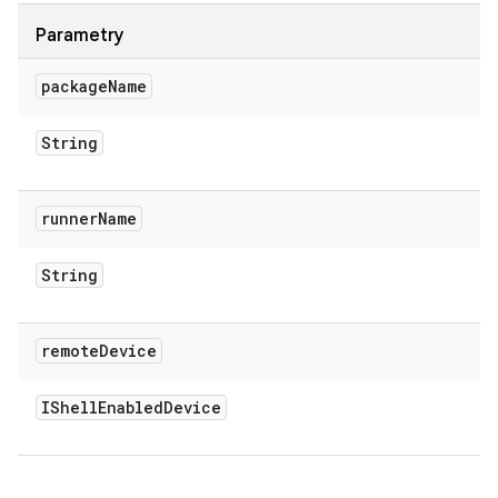
Parametry
package
Name
String
runner
Name
String
remote
Device
IShell
Enabled
Device