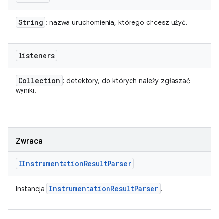
String
: nazwa uruchomienia, którego chcesz użyć.
listeners
Collection
: detektory, do których należy zgłaszać
wyniki.
Zwraca
IInstrumentation
Result
Parser
Instrumentation
Result
Parser
Instancja
.