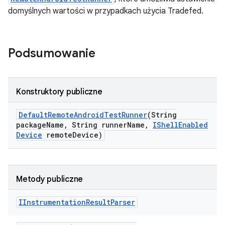
domyślnych wartości w przypadkach użycia Tradefed.
Podsumowanie
Konstruktory publiczne
Default
Remote
Android
Test
Runner
(String
package
Name
,
String runner
Name
,
IShell
Enabled
Device
remote
Device)
Metody publiczne
IInstrumentation
Result
Parser