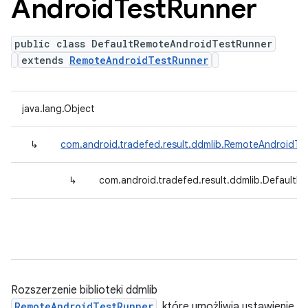
Android
Test
Runner
public class DefaultRemoteAndroidTestRunner
extends
RemoteAndroidTestRunner
java.lang.Object
↳
com.android.tradefed.result.ddmlib.RemoteAndroidTe
↳
com.android.tradefed.result.ddmlib.Default
Rozszerzenie biblioteki ddmlib
RemoteAndroidTestRunner
, które umożliwia ustawienie