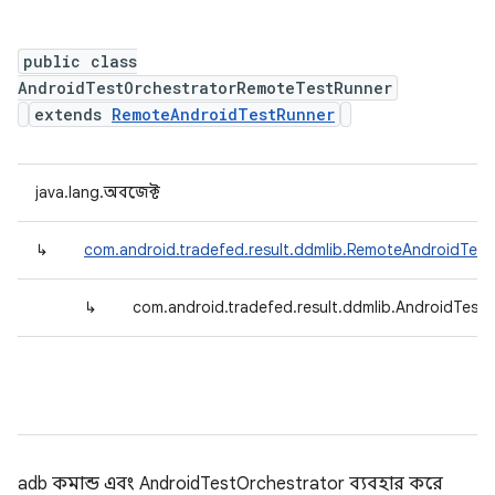
public class
AndroidTestOrchestratorRemoteTestRunner
extends
RemoteAndroidTestRunner
java.lang.অবজেক্ট
↳
com.android.tradefed.result.ddmlib.RemoteAndroidTestRu
↳
com.android.tradefed.result.ddmlib.AndroidTestO
adb কমান্ড এবং AndroidTestOrchestrator ব্যবহার করে