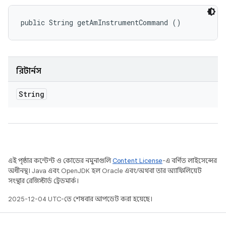
public String getAmInstrumentCommand ()
রিটার্নস
String
এই পৃষ্ঠার কন্টেন্ট ও কোডের নমুনাগুলি
Content License
-এ বর্ণিত লাইসেন্সের
অধীনস্থ। Java এবং OpenJDK হল Oracle এবং/অথবা তার অ্যাফিলিয়েট
সংস্থার রেজিস্টার্ড ট্রেডমার্ক।
2025-12-04 UTC-তে শেষবার আপডেট করা হয়েছে।