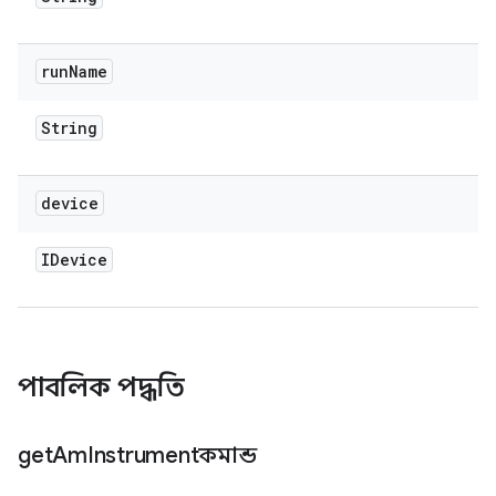
run
Name
String
device
IDevice
পাবলিক পদ্ধতি
get
Am
Instrumentকমান্ড