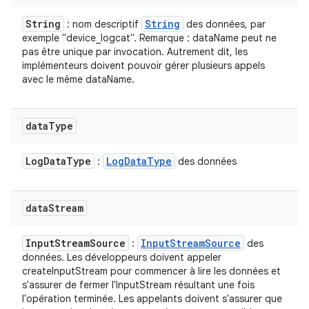
String
String
: nom descriptif
des données, par
exemple "device_logcat". Remarque : dataName peut ne
pas être unique par invocation. Autrement dit, les
implémenteurs doivent pouvoir gérer plusieurs appels
avec le même dataName.
data
Type
Log
Data
Type
Log
Data
Type
:
des données
data
Stream
Input
Stream
Source
Input
Stream
Source
:
des
données. Les développeurs doivent appeler
createInputStream pour commencer à lire les données et
s'assurer de fermer l'InputStream résultant une fois
l'opération terminée. Les appelants doivent s'assurer que