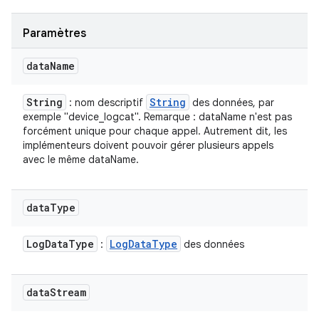
Paramètres
data
Name
String
String
: nom descriptif
des données, par
exemple "device_logcat". Remarque : dataName n'est pas
forcément unique pour chaque appel. Autrement dit, les
implémenteurs doivent pouvoir gérer plusieurs appels
avec le même dataName.
data
Type
Log
Data
Type
Log
Data
Type
:
des données
data
Stream