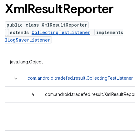
Xml
Result
Reporter
public class XmlResultReporter
extends
CollectingTestListener
implements
ILogSaverListener
java.lang.Object
↳
com.android.tradefed.result.CollectingTestListener
↳
com.android.tradefed.result.XmlResultReporte