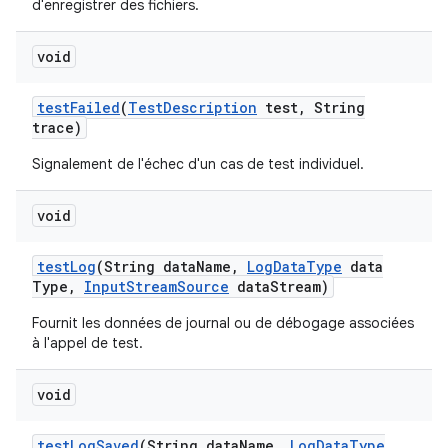
d'enregistrer des fichiers.
void
test
Failed
(
Test
Description
test
,
String
trace)
Signalement de l'échec d'un cas de test individuel.
void
test
Log
(String data
Name
,
Log
Data
Type
data
Type
,
Input
Stream
Source
data
Stream)
Fournit les données de journal ou de débogage associées
à l'appel de test.
void
test
Log
Saved
(String data
Name
,
Log
Data
Type