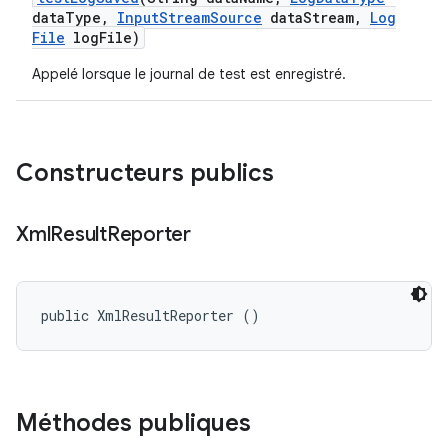
data
Type
,
Input
Stream
Source
data
Stream
,
Log
File
log
File)
Appelé lorsque le journal de test est enregistré.
Constructeurs publics
Xml
Result
Reporter
public XmlResultReporter ()
Méthodes publiques