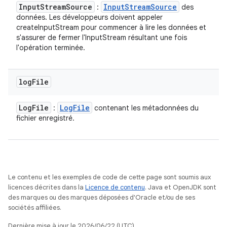
Input
Stream
Source
Input
Stream
Source
:
des
données. Les développeurs doivent appeler
createInputStream pour commencer à lire les données et
s'assurer de fermer l'InputStream résultant une fois
l'opération terminée.
log
File
Log
File
Log
File
:
contenant les métadonnées du
fichier enregistré.
Le contenu et les exemples de code de cette page sont soumis aux
licences décrites dans la
Licence de contenu
. Java et OpenJDK sont
des marques ou des marques déposées d'Oracle et/ou de ses
sociétés affiliées.
Dernière mise à jour le 2026/06/22 (UTC).