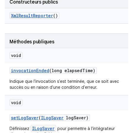
Constructeurs publics
Xml
Result
Reporter
()
Méthodes publiques
void
invocation
Ended
(long elapsed
Time)
Indique que l'invocation s'est terminée, que ce soit avec
succès ou en raison d'une condition d'erreur.
void
set
Log
Saver
(
ILog
Saver
log
Saver)
ILogSaver
Définissez
pour permettre à l'intégrateur