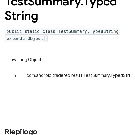
Test
Summary
.
Typed
String
public static class TestSummary.TypedString
extends Object
java.lang.Object
↳
com.android.tradefed.result.TestSummary.TypedString
Riepilogo