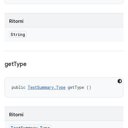
Ritorni
String
get
Type
public 
TestSummary.Type
 getType ()
Ritorni
Test
Summary
.
Type