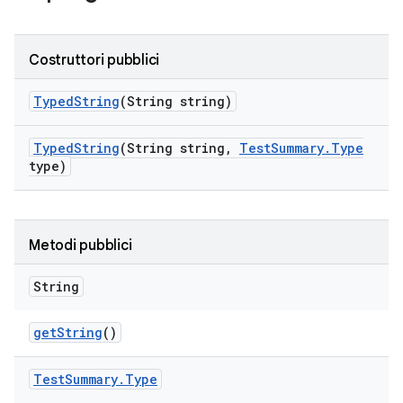
Costruttori pubblici
Typed
String
(String string)
Typed
String
(String string
,
Test
Summary
.
Type
type)
Metodi pubblici
String
get
String
()
Test
Summary
.
Type