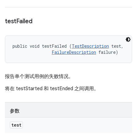
test
Failed
public void testFailed (
TestDescription
 test, 

FailureDescription
 failure)
报告单个测试用例的失败情况。
将在 testStarted 和 testEnded 之间调用。
参数
test