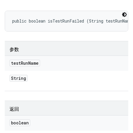
public boolean isTestRunFailed (String testRunName
参数
test
Run
Name
String
返回
boolean