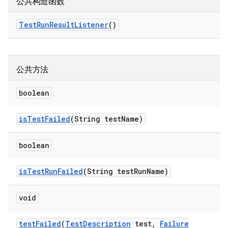
公共构造函数
Test
Run
Result
Listener
()
公共方法
boolean
is
Test
Failed
(String test
Name)
boolean
is
Test
Run
Failed
(String test
Run
Name)
void
test
Failed
(
Test
Description
test
,
Failure