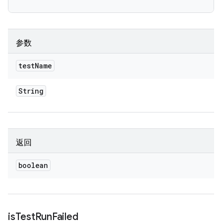
参数
test
Name
String
返回
boolean
is
Test
Run
Failed