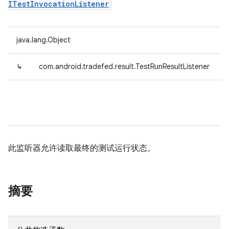
ITestInvocationListener
java.lang.Object
↳
com.android.tradefed.result.TestRunResultListener
此监听器允许读取最终的测试运行状态。
摘要