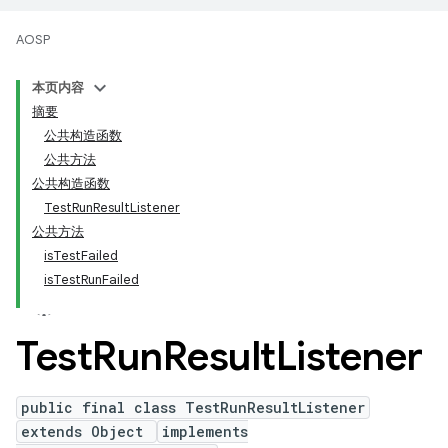
AOSP
本页内容
摘要
公共构造函数
公共方法
公共构造函数
TestRunResultListener
公共方法
isTestFailed
isTestRunFailed
Test
Run
Result
Listener
public final class TestRunResultListener
extends Object
implements