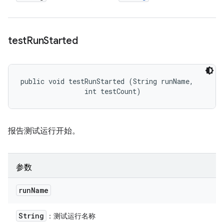
test
Run
Started
public void testRunStarted (String runName, 

                int testCount)
报告测试运行开始。
参数
run
Name
String
：测试运行名称