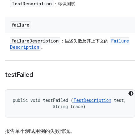
Test
Description
：标识测试
failure
Failure
Description
Failure
：描述失败及其上下文的
Description
。
test
Failed
public void testFailed (
TestDescription
 test, 

                String trace)
报告单个测试用例的失败情况。