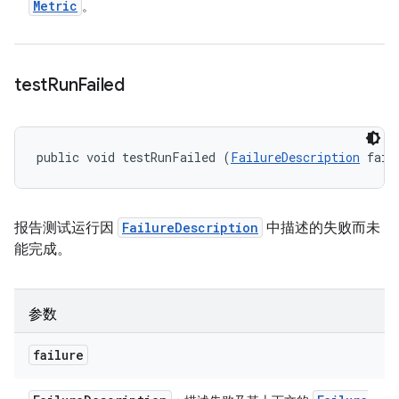
Metric
。
test
Run
Failed
public void testRunFailed (
FailureDescription
 fail
报告测试运行因
FailureDescription
中描述的失败而未
能完成。
参数
failure