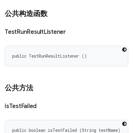
公共构造函数
Test
Run
Result
Listener
public TestRunResultListener ()
公共方法
is
Test
Failed
public boolean isTestFailed (String testName)