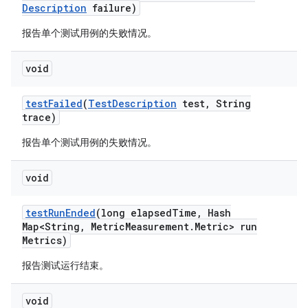
Description
failure)
报告单个测试用例的失败情况。
void
test
Failed
(
Test
Description
test
,
String
trace)
报告单个测试用例的失败情况。
void
test
Run
Ended
(long elapsed
Time
,
Hash
Map<String
,
Metric
Measurement
.
Metric> run
Metrics)
报告测试运行结束。
void