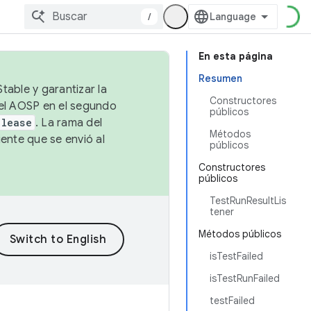
/
En esta página
Resumen
table y garantizar la
Constructores
 el AOSP en el segundo
públicos
elease
. La rama del
Métodos
ente que se envió al
públicos
Constructores
públicos
TestRunResultLis
tener
Métodos públicos
isTestFailed
isTestRunFailed
testFailed