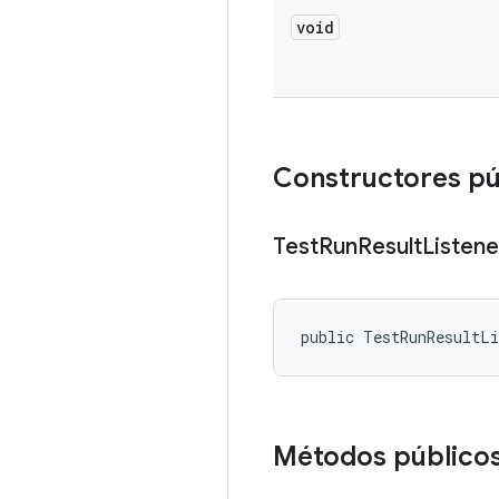
void
Constructores pú
Test
Run
Result
Listene
public TestRunResultL
Métodos público