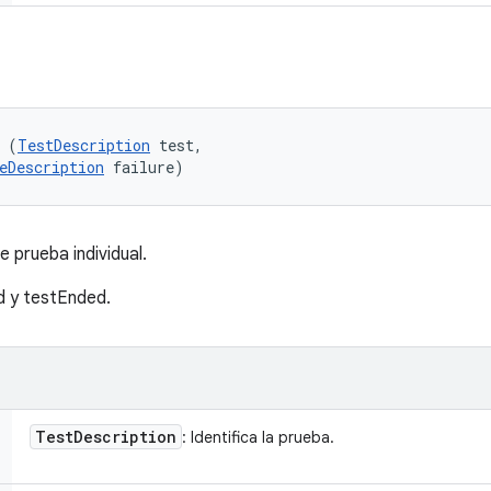
 (
TestDescription
 test, 

eDescription
 failure)
e prueba individual.
d y testEnded.
Test
Description
: Identifica la prueba.