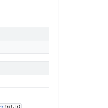
on
failure)