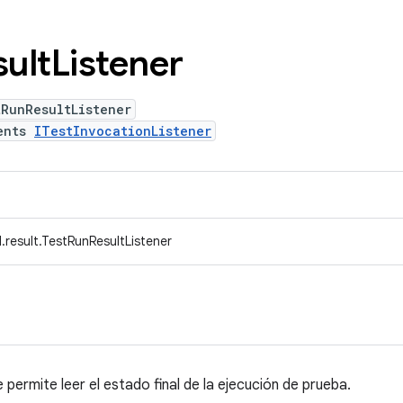
ult
Listener
RunResultListener
ents
ITestInvocationListener
.result.TestRunResultListener
permite leer el estado final de la ejecución de prueba.