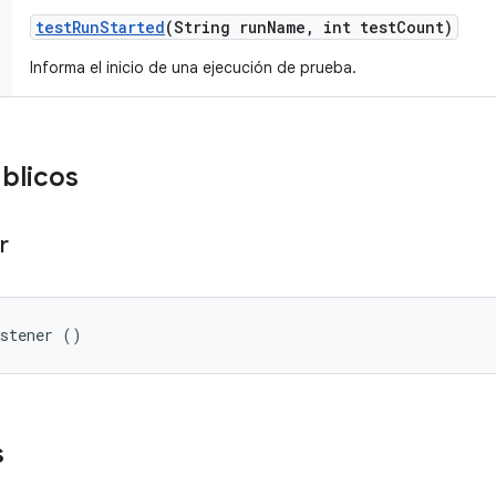
test
Run
Started
(String run
Name
,
int test
Count)
Informa el inicio de una ejecución de prueba.
blicos
r
istener ()
s