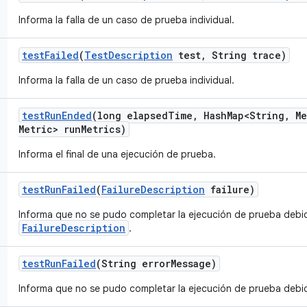
Informa la falla de un caso de prueba individual.
test
Failed
(
Test
Description
test
,
String trace)
Informa la falla de un caso de prueba individual.
test
Run
Ended
(long elapsed
Time
,
Hash
Map<String
,
Me
Metric> run
Metrics)
Informa el final de una ejecución de prueba.
test
Run
Failed
(
Failure
Description
failure)
Informa que no se pudo completar la ejecución de prueba debid
FailureDescription
.
test
Run
Failed
(String error
Message)
Informa que no se pudo completar la ejecución de prueba debido