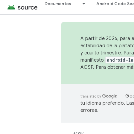
Documentos
Android Code Se
A partir de 2026, para 
estabilidad de la plata
y cuarto trimestre. Para
manifiesto
android-la
AOSP. Para obtener más
Goo
tu idioma preferido. L
errores.
AOSP