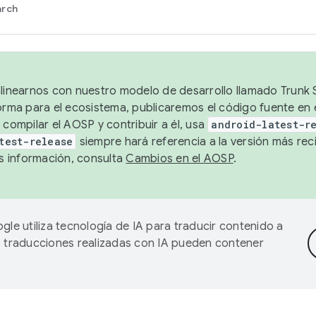
arch
alinearnos con nuestro modelo de desarrollo llamado Trunk S
forma para el ecosistema, publicaremos el código fuente en
 compilar el AOSP y contribuir a él, usa
android-latest-r
test-release
siempre hará referencia a la versión más reci
 información, consulta
Cambios en el AOSP
.
gle utiliza tecnología de IA para traducir contenido a
as traducciones realizadas con IA pueden contener