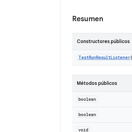
Resumen
Constructores públicos
Test
Run
Result
Listener
Métodos públicos
boolean
boolean
void