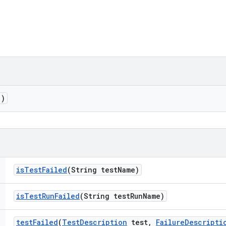
()
is
Test
Failed
(String test
Name)
is
Test
Run
Failed
(String test
Run
Name)
test
Failed
(
Test
Description
test
,
Failure
Descripti