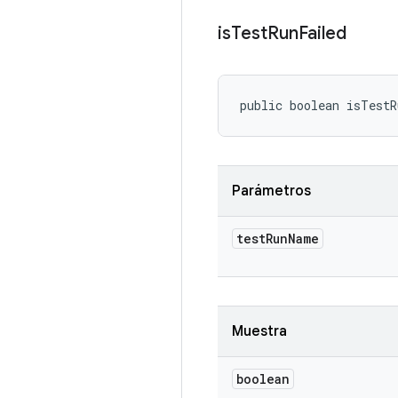
is
Test
Run
Failed
public boolean isTest
Parámetros
test
Run
Name
Muestra
boolean