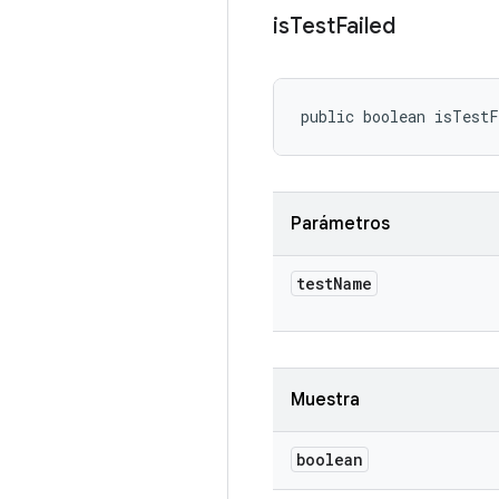
is
Test
Failed
public boolean isTest
Parámetros
test
Name
Muestra
boolean