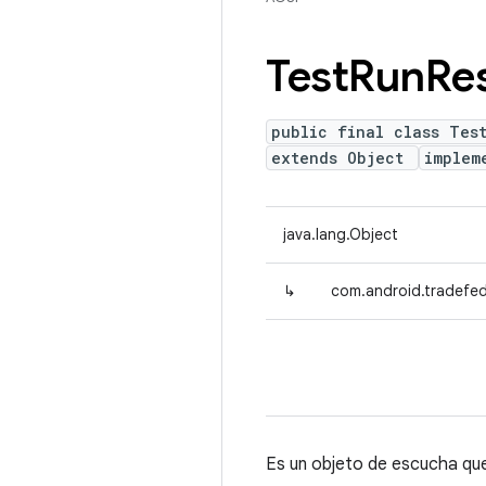
Test
Run
Res
public final class Test
extends Object
implem
java.lang.Object
↳
com.android.tradefed
Es un objeto de escucha que 