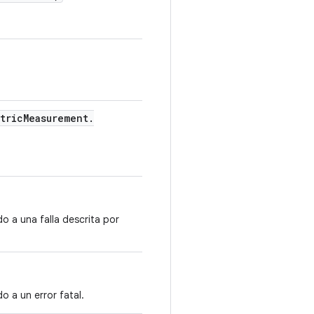
tric
Measurement
.
o a una falla descrita por
 a un error fatal.