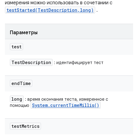
измерения можно использовать в сочетании с
testStarted(TestDescription,long)
.
Параметры
test
Test
Description
: идентифицирует тест
end
Time
long
: время окончания теста, измеренное с
System
.
current
Time
Millis(
)
помощью
test
Metrics