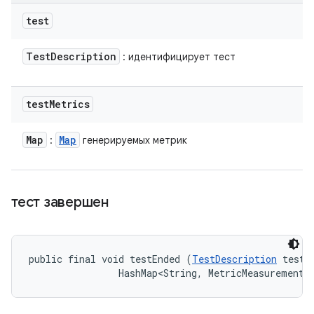
test
Test
Description
: идентифицирует тест
test
Metrics
Map
Map
:
генерируемых метрик
тест завершен
public final void testEnded (
TestDescription
 test, 
                HashMap<String, MetricMeasurement.