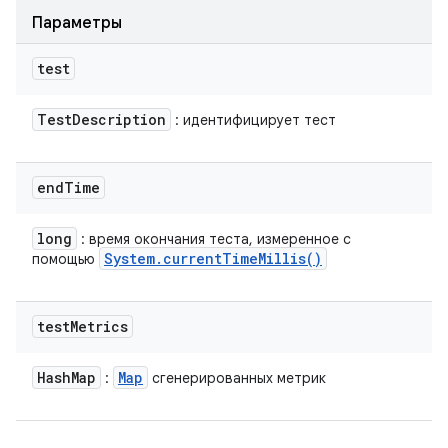
Параметры
test
Test
Description
: идентифицирует тест
end
Time
long
: время окончания теста, измеренное с
System
.
current
Time
Millis(
)
помощью
test
Metrics
Hash
Map
Map
:
сгенерированных метрик