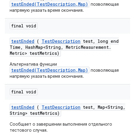
testEnded(TestDescription,Map)
позволяющая
напрямую указать время окончания.
final void
test
Ended
(
Test
Description
test
,
long end
Time
,
Hash
Map<String
,
Metric
Measurement
.
Metric> test
Metrics)
Альтернатива функции
testEnded(TestDescription,Map)
позволяющая
напрямую указать время окончания.
final void
test
Ended
(
Test
Description
test
,
Map<String
,
String> test
Metrics)
Сообщает о завершении выполнения отдельного
тестового случая.