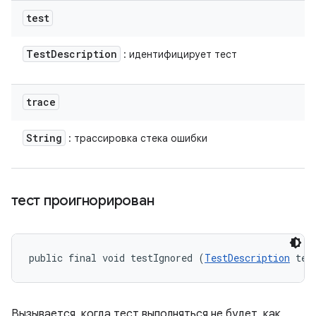
test
Test
Description
: идентифицирует тест
trace
String
: трассировка стека ошибки
тест проигнорирован
public final void testIgnored (
TestDescription
 tes
Вызывается, когда тест выполняться не будет, как