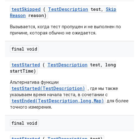
test
Skipped
(
Test
Description
test
,
Skip
Reason
reason)
Вызывается, когда тест пропущен и не выполнен по
причине, которая обычно не ожидается.
final void
test
Started
(
Test
Description
test
,
long
start
Time)
Альтернатива функции
testStarted(TestDescription)
, где мы также
указываем время начала теста, в сочетании с
testEnded(TestDescription,long,Map)
для более
точного измерения.
final void
test
Started
(
Test
Description
test)