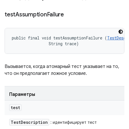
test
Assumption
Failure
public final void testAssumptionFailure (
TestDescr
                String trace)
Вызывается, когда атомарный тест указывает на то,
что он предполагает ложное условие.
Параметры
test
Test
Description
: идентифицирует тест