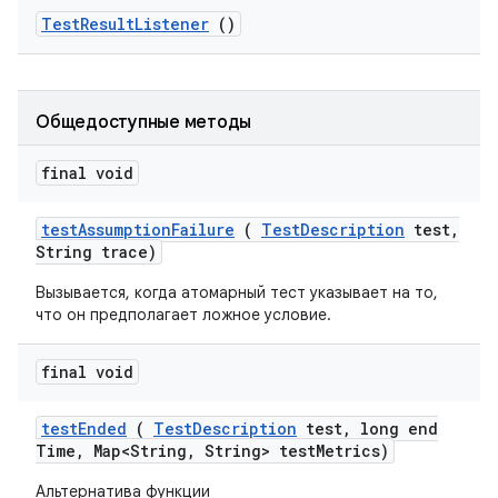
Test
Result
Listener
()
Общедоступные методы
final void
test
Assumption
Failure
(
Test
Description
test
,
String trace)
Вызывается, когда атомарный тест указывает на то,
что он предполагает ложное условие.
final void
test
Ended
(
Test
Description
test
,
long end
Time
,
Map<String
,
String> test
Metrics)
Альтернатива функции