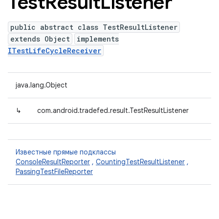
Test
Result
Listener
public abstract class TestResultListener
extends Object
implements
ITestLifeCycleReceiver
java.lang.Object
↳
com.android.tradefed.result.TestResultListener
Известные прямые подклассы
ConsoleResultReporter
,
CountingTestResultListener
,
PassingTestFileReporter