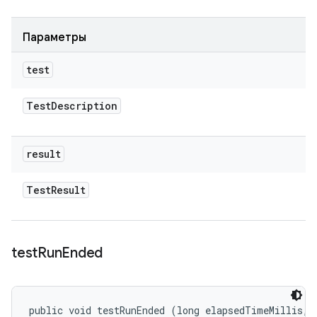
Параметры
test
Test
Description
result
Test
Result
test
Run
Ended
public void testRunEnded (long elapsedTimeMillis, 
