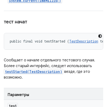
System
.
current
Time
Millis(
)
тест начат
public final void testStarted (
TestDescription
 tes
Сообщает о начале отдельного тестового случая.
Более старый интерфейс, следует использовать
testStarted(TestDescription)
везде, где это
возможно.
Параметры
test