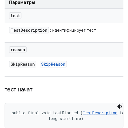
Параметры
test
Test
Description
: идентифицирует тест
reason
Skip
Reason
Skip
Reason
:
тест начат
public final void testStarted (
TestDescription
 test
                long startTime)