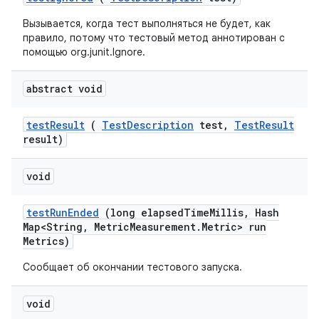
Вызывается, когда тест выполняться не будет, как
правило, потому что тестовый метод аннотирован с
помощью org.junit.Ignore.
abstract void
test
Result
(
Test
Description
test
,
Test
Result
result)
void
test
Run
Ended
(long elapsed
Time
Millis
,
Hash
Map<String
,
Metric
Measurement
.
Metric> run
Metrics)
Сообщает об окончании тестового запуска.
void