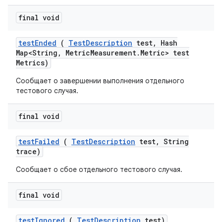
final void
test
Ended
(
Test
Description
test
,
Hash
Map<String
,
Metric
Measurement
.
Metric> test
Metrics)
Сообщает о завершении выполнения отдельного
тестового случая.
final void
test
Failed
(
Test
Description
test
,
String
trace)
Сообщает о сбое отдельного тестового случая.
final void
test
Ignored
(
Test
Description
test)