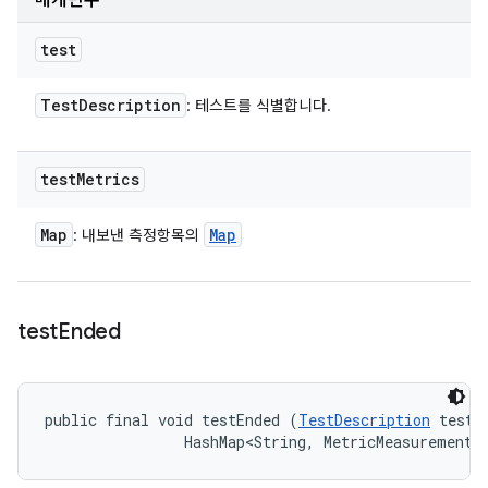
매개변수
test
Test
Description
: 테스트를 식별합니다.
test
Metrics
Map
Map
: 내보낸 측정항목의
test
Ended
public final void testEnded (
TestDescription
 test, 
                HashMap<String, MetricMeasurement.