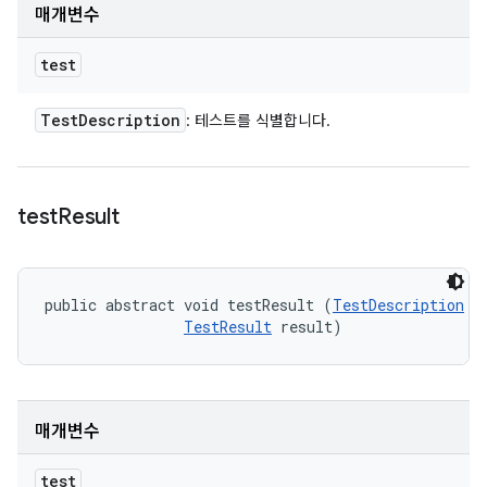
매개변수
test
Test
Description
: 테스트를 식별합니다.
test
Result
public abstract void testResult (
TestDescription
 te
TestResult
 result)
매개변수
test