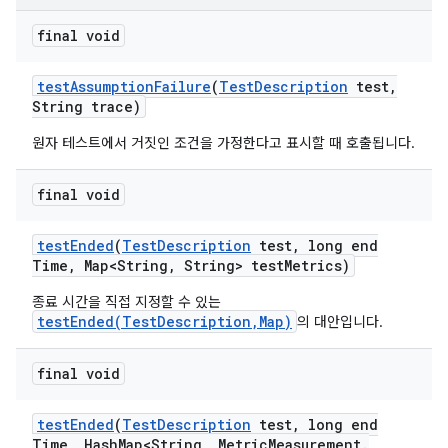
final void
test
Assumption
Failure
(
Test
Description
test
,
String trace)
원자 테스트에서 거짓인 조건을 가정한다고 표시할 때 호출됩니다.
final void
test
Ended
(
Test
Description
test
,
long end
Time
,
Map<String
,
String> test
Metrics)
종료 시간을 직접 지정할 수 있는
testEnded(TestDescription,Map)
의 대안입니다.
final void
test
Ended
(
Test
Description
test
,
long end
Time
,
Hash
Map<String
,
Metric
Measurement
.