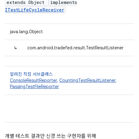
extends Object
implements
ITestLifeCycleReceiver
java.lang.Object
↳
com.android.tradefed.result.TestResultListener
알려진 직접 서브클래스
ConsoleResultReporter
,
CountingTestResultListener
,
PassingTestFileReporter
개별 테스트 결과만 신경 쓰는 구현자를 위해