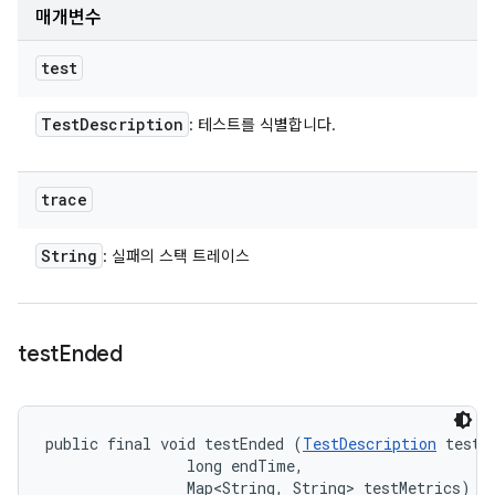
매개변수
test
Test
Description
: 테스트를 식별합니다.
trace
String
: 실패의 스택 트레이스
test
Ended
public final void testEnded (
TestDescription
 test, 
                long endTime, 

                Map<String, String> testMetrics)