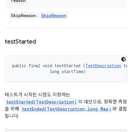
reason
Skip
Reason
Skip
Reason
:
test
Started
public final void testStarted (
TestDescription
 test
                long startTime)
테스트가 시작된 시점도 지정하는
testStarted(TestDescription)
의 대안으로, 정확한 측정
을 위해
testEnded(TestDescription,long,Map)
와 결합
됩니다.