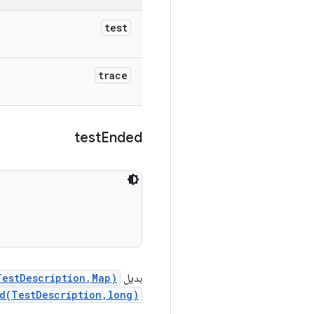
test
trace
test
Ended
بديل
TestDescription,Map)
ed(TestDescription,long)