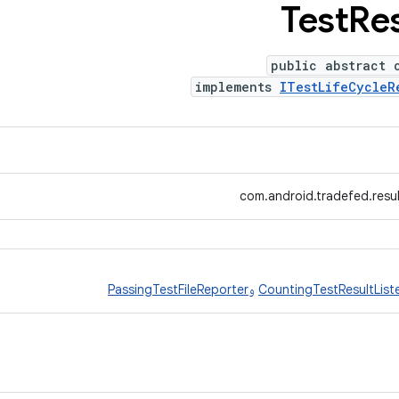
Test
Res
public abstract 
implements
ITestLifeCycleR
com.android.tradefed.resul
CountingTestResultList
و
PassingTestFileReporter