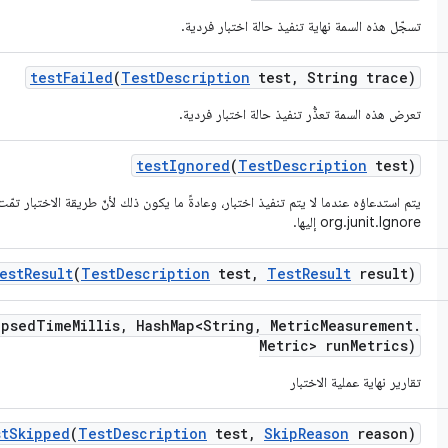
تسجّل هذه السمة نهاية تنفيذ حالة اختبار فردية.
test
Failed
(
Test
Description
test
,
String trace)
تعرض هذه السمة تعذُّر تنفيذ حالة اختبار فردية.
test
Ignored
(
Test
Description
test)
يتم استدعاؤه عندما لا يتم تنفيذ اختبار، وعادةً ما يكون ذلك لأنّ طريقة الاختبار تم
org.junit.Ignore إليها.
est
Result
(
Test
Description
test
,
Test
Result
result)
apsed
Time
Millis
,
Hash
Map<String
,
Metric
Measurement
.
Metric> run
Metrics)
تقارير نهاية عملية الاختبار
st
Skipped
(
Test
Description
test
,
Skip
Reason
reason)