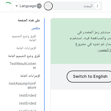
/
على هذه الصفحة
ملخّص
كامل، سننشر رمز المصدر في
طُرق وضع التصميم
العامة
صدار تم نشره في مشروع
الإجراءات العامة
.
طُرق وضع التصميم العامة
TestResultListen
er
الإجراءات العامة
testAssumptionF
ailure
testEnded
testEnded