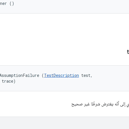
ener ()
AssumptionFailure (
TestDescription
 test, 

 trace)
ي إلى أنّه يفترض شرطًا غير صحيح