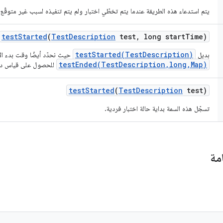
يتم استدعاء هذه الطريقة عندما يتم تخطّي اختبار ولم يتم تنفيذه لسبب غير متوقّع ع
test
Started
(
Test
Description
test
,
long start
Time)
testStarted(TestDescription)
بديل
حيث نحدّد أيضًا وقت بدء الاخ
testEnded(TestDescription,long,Map)
للحصول على قياس دق
test
Started
(
Test
Description
test)
تسجّل هذه السمة بداية حالة اختبار فردية.
مة