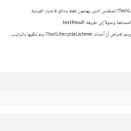
ة وصولاً إلى طريقة testResult.
ITestLifecycleLis يتم تلقّيها بالترتيب.