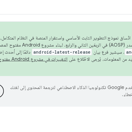
 عام 2026، ولضمان اتّساق نموذج التطوير الثابت الأساسي واستقرار المنصة في النظام المت
an
. سيشير فرع بيان
android-latest-release
دائمًا إلى أحدث إ
التغييرات في مشروع Android مفتوح المصدر
تستخدم Google تكنولوجيا الذكاء الاصطناعي لترجمة المحتوى إلى لغتك
خطاء.