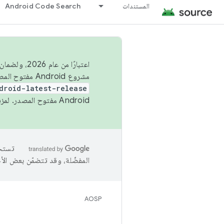
المستندات
Android Code Search
اعتبارًا من
مشروع Android مفتوح المصدر (AOSP) في الربعَين الثاني والرابع. لبناء مشروع Android مفتوح المصدر والمساهمة فيه، استخدِم
droid-latest-release
Android مفتوح المصدر. لمزيد من المعلومات، يُرجى الاطّلاع على
المفضّلة، وقد تتضمّن بعض الأ
AOSP