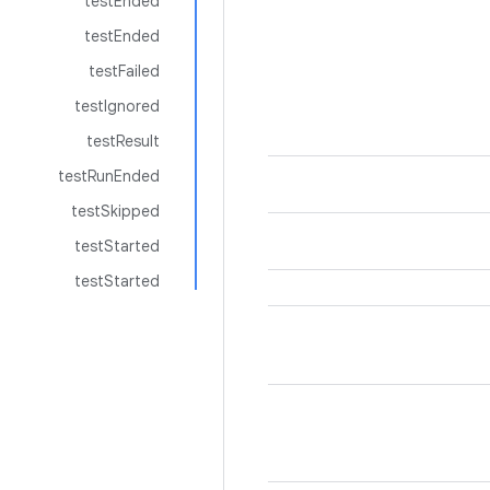
testEnded
testEnded
testFailed
testIgnored
testResult
testRunEnded
testSkipped
testStarted
testStarted