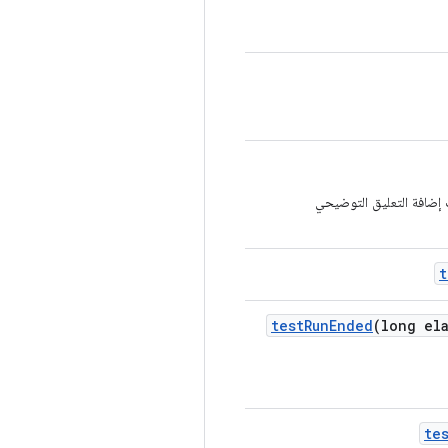
ّت إضافة التعليق التوضيحي
t
test
Run
Ended
(long el
te