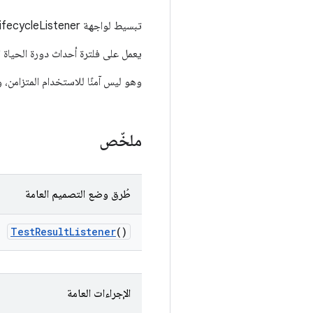
تبسيط لواجهة ITestLifecycleListener للمنفّذين الذين يهتمون فقط بنتائج الاختبار الفردية.
يعمل على فلترة أحداث دورة الحياة المختلف
وهو ليس آمنًا للاستخدام المتزامن، ويتم افتراض أنّ أحداث tener
ملخّص
طُرق وضع التصميم العامة
Test
Result
Listener
()
الإجراءات العامة