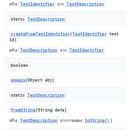
TestIdentifier
TestDescription
สร้าง
จาก
static
Test
Description
create
From
Test
Identifier
(
Test
Identifier
test
Id)
TestDescription
TestIdentifier
สร้าง
จาก
boolean
equals
(Object obj)
static
Test
Description
from
String
(String data)
TestDescription
toString()
สร้าง
จากการแสดง
}