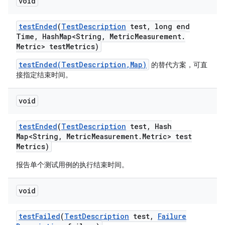
void
test
Ended
(
Test
Description
test
,
long end
Time
,
Hash
Map<String
,
Metric
Measurement
.
Metric> test
Metrics)
testEnded(TestDescription,Map)
的替代方案，可直
接指定结束时间。
void
test
Ended
(
Test
Description
test
,
Hash
Map<String
,
Metric
Measurement
.
Metric> test
Metrics)
报告单个测试用例的执行结束时间。
void
test
Failed
(
Test
Description
test
,
Failure