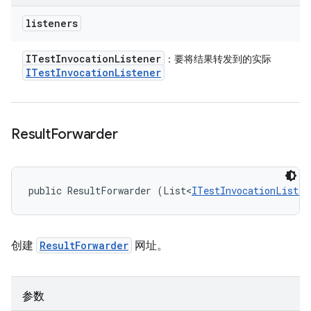
listeners
ITest
Invocation
Listener
：要将结果转发到的实际
ITest
Invocation
Listener
Result
Forwarder
public ResultForwarder (List<
ITestInvocationListen
创建
ResultForwarder
网址。
参数