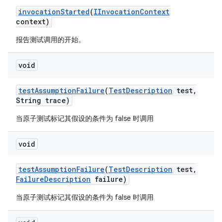
invocation
Started
(
IInvocation
Context
context)
报告测试调用的开始。
void
test
Assumption
Failure
(
Test
Description
test
,
String trace)
当原子测试标记其假设的条件为 false 时调用
void
test
Assumption
Failure
(
Test
Description
test
,
Failure
Description
failure)
当原子测试标记其假设的条件为 false 时调用