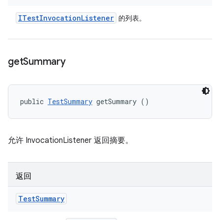
ITest
Invocation
Listener
的列表。
get
Summary
public 
TestSummary
 getSummary ()
允许 InvocationListener 返回摘要。
返回
Test
Summary