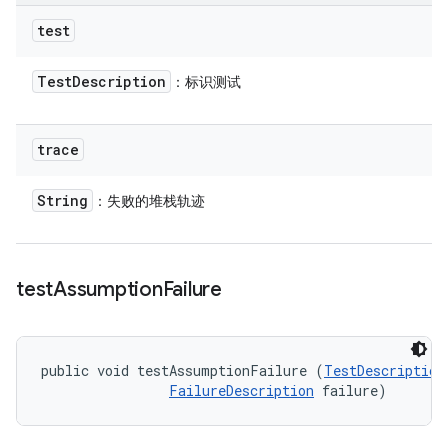
test
Test
Description
：标识测试
trace
String
：失败的堆栈轨迹
test
Assumption
Failure
public void testAssumptionFailure (
TestDescription
FailureDescription
 failure)