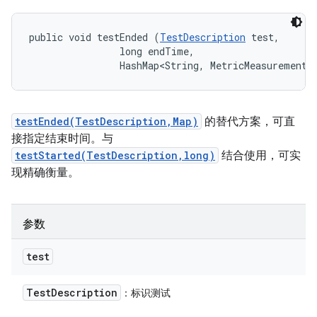
public void testEnded (
TestDescription
 test, 

                long endTime, 

                HashMap<String, MetricMeasurement.
testEnded(TestDescription,Map)
的替代方案，可直
接指定结束时间。与
testStarted(TestDescription,long)
结合使用，可实
现精确衡量。
参数
test
Test
Description
：标识测试