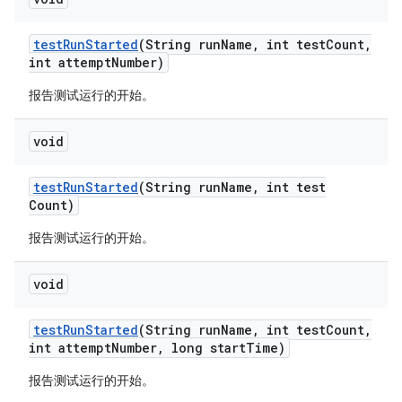
test
Run
Started
(String run
Name
,
int test
Count
,
int attempt
Number)
报告测试运行的开始。
void
test
Run
Started
(String run
Name
,
int test
Count)
报告测试运行的开始。
void
test
Run
Started
(String run
Name
,
int test
Count
,
int attempt
Number
,
long start
Time)
报告测试运行的开始。