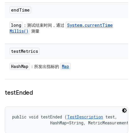
end
Time
long
System
.
current
Time
：测试结束时间，通过
Millis(
)
测量
test
Metrics
Hash
Map
Map
：所发出指标的
test
Ended
public void testEnded (
TestDescription
 test, 

                HashMap<String, MetricMeasurement.