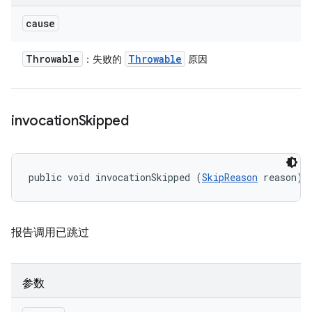
cause
Throwable
Throwable
：失败的
原因
invocation
Skipped
public void invocationSkipped (
SkipReason
 reason)
报告调用已跳过
参数