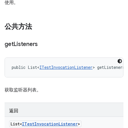
使用。
公共方法
get
Listeners
public List<
ITestInvocationListener
> getListeners 
获取监听器列表。
返回
List<
ITest
Invocation
Listener
>