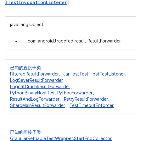
ITestInvocationListener
java.lang.Object
↳
com.android.tradefed.result.ResultForwarder
已知的直接子类
FilteredResultForwarder
、
JarHostTest.HostTestListener
、
LogSaverResultForwarder
、
LogcatCrashResultForwarder
、
PythonBinaryHostTest.PythonForwarder
、
ResultAndLogForwarder
、
RetryResultForwarder
、
ShardMainResultForwarder
、
TestTimeoutEnforcer
已知的间接子类
GranularRetriableTestWrapper.StartEndCollector
、