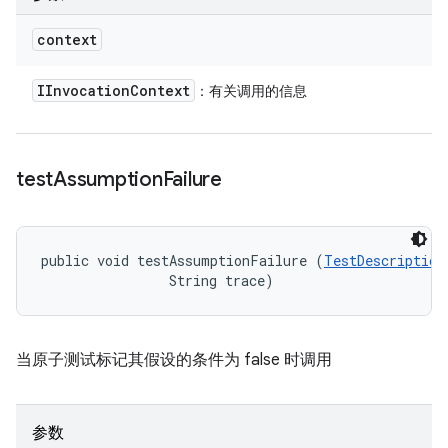
context
IInvocation
Context
：有关调用的信息
test
Assumption
Failure
public void testAssumptionFailure (
TestDescription
                String trace)
当原子测试标记其假设的条件为 false 时调用
参数