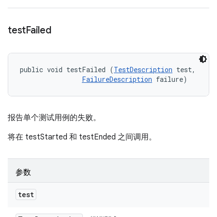
test
Failed
public void testFailed (
TestDescription
 test, 

FailureDescription
 failure)
报告单个测试用例的失败。
将在 testStarted 和 testEnded 之间调用。
参数
test