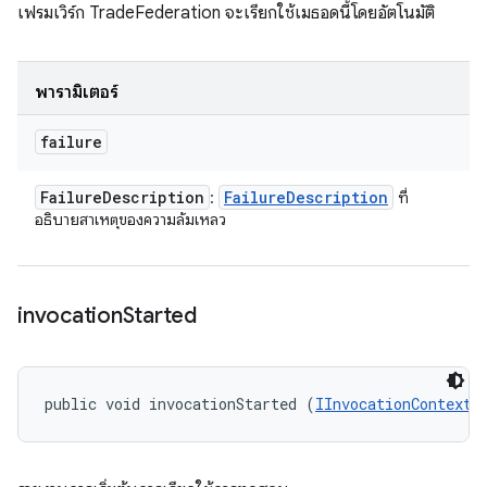
เฟรมเวิร์ก TradeFederation จะเรียกใช้เมธอดนี้โดยอัตโนมัติ
พารามิเตอร์
failure
Failure
Description
Failure
Description
:
ที่
อธิบายสาเหตุของความล้มเหลว
invocation
Started
public void invocationStarted (
IInvocationContext
 