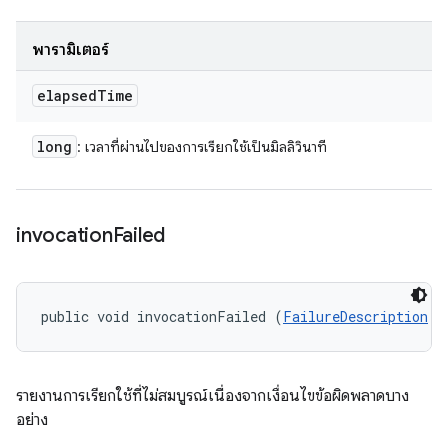
พารามิเตอร์
elapsed
Time
long
: เวลาที่ผ่านไปของการเรียกใช้เป็นมิลลิวินาที
invocation
Failed
public void invocationFailed (
FailureDescription
 f
รายงานการเรียกใช้ที่ไม่สมบูรณ์เนื่องจากเงื่อนไขข้อผิดพลาดบาง
อย่าง