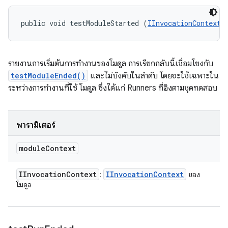
public void testModuleStarted (
IInvocationContext
 
รายงานการเริ่มต้นการทำงานของโมดูล การเรียกกลับนี้เชื่อมโยงกับ
testModuleEnded()
และไม่บังคับในลำดับ โดยจะใช้เฉพาะใน
ระหว่างการทำงานที่ใช้ โมดูล ซึ่งได้แก่ Runners ที่อิงตามชุดทดสอบ
พารามิเตอร์
module
Context
IInvocation
Context
IInvocation
Context
:
ของ
โมดูล