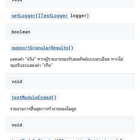
set
Logger
(
ITest
Logger
logger)
boolean
support
Granular
Results
()
แสดงค่า "จริง" หากผู้รายงานรองรับผลลัพธ์แบบละเอียด หากไม่
รองรับจะแสดงค่า "เท็จ"
void
test
Module
Ended
()
รายงานการสิ้นสุดการทำงานของโมดูล
void