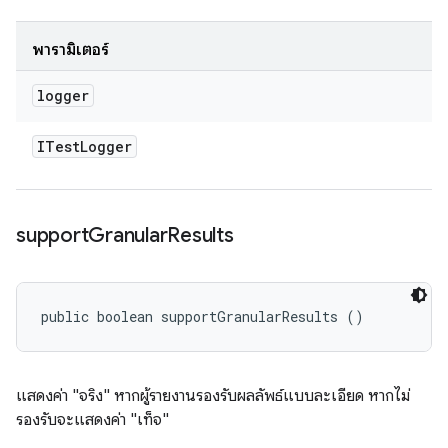
พารามิเตอร์
logger
ITest
Logger
support
Granular
Results
public boolean supportGranularResults ()
แสดงค่า "จริง" หากผู้รายงานรองรับผลลัพธ์แบบละเอียด หากไม่
รองรับจะแสดงค่า "เท็จ"