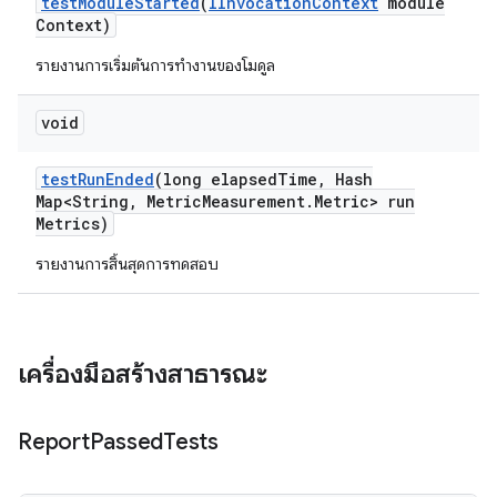
test
Module
Started
(
IInvocation
Context
module
Context)
รายงานการเริ่มต้นการทำงานของโมดูล
void
test
Run
Ended
(long elapsed
Time
,
Hash
Map<String
,
Metric
Measurement
.
Metric> run
Metrics)
รายงานการสิ้นสุดการทดสอบ
เครื่องมือสร้างสาธารณะ
Report
Passed
Tests