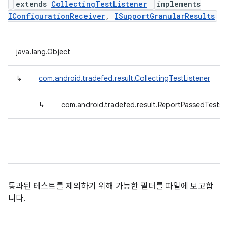
extends
CollectingTestListener
implements
IConfigurationReceiver
,
ISupportGranularResults
java.lang.Object
↳
com.android.tradefed.result.CollectingTestListener
↳
com.android.tradefed.result.ReportPassedTests
통과된 테스트를 제외하기 위해 가능한 필터를 파일에 보고합
니다.