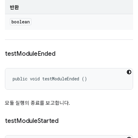
반환
boolean
test
Module
Ended
public void testModuleEnded ()
모듈 실행의 종료를 보고합니다.
test
Module
Started