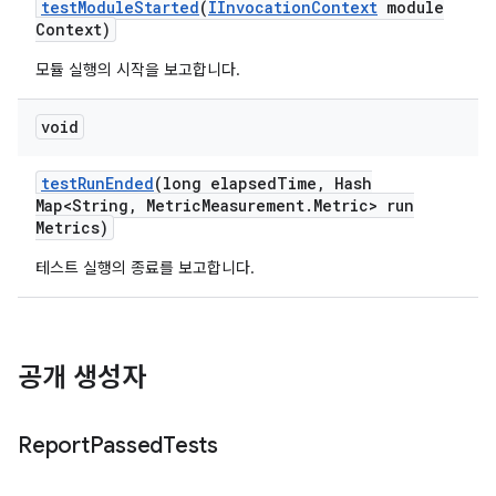
test
Module
Started
(
IInvocation
Context
module
Context)
모듈 실행의 시작을 보고합니다.
void
test
Run
Ended
(long elapsed
Time
,
Hash
Map<String
,
Metric
Measurement
.
Metric> run
Metrics)
테스트 실행의 종료를 보고합니다.
공개 생성자
Report
Passed
Tests