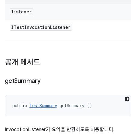
listener
ITest
Invocation
Listener
공개 메서드
get
Summary
public 
TestSummary
 getSummary ()
InvocationListener가 요약을 반환하도록 허용합니다.