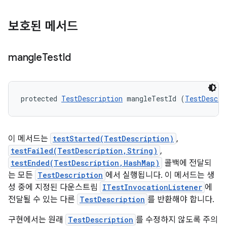
보호된 메서드
mangle
Test
Id
protected 
TestDescription
 mangleTestId (
TestDescri
이 메서드는
testStarted(TestDescription)
,
testFailed(TestDescription,String)
,
testEnded(TestDescription,HashMap)
콜백에 전달되
는 모든
TestDescription
에서 실행됩니다. 이 메서드는 생
성 중에 지정된 다운스트림
ITestInvocationListener
에
전달될 수 있는 다른
TestDescription
를 반환해야 합니다.
구현에서는 원래
TestDescription
를 수정하지 않도록 주의