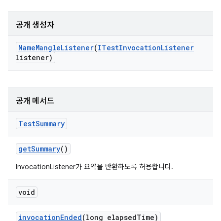
공개 생성자
Name
Mangle
Listener
(
ITest
Invocation
Listener
listener)
공개 메서드
Test
Summary
get
Summary
()
InvocationListener가 요약을 반환하도록 허용합니다.
void
invocation
Ended
(long elapsed
Time)