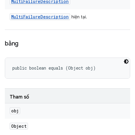
Multi
Failure
Description
Multi
Failure
Description
hiện tại.
bằng
public boolean equals (Object obj)
Tham số
obj
Object