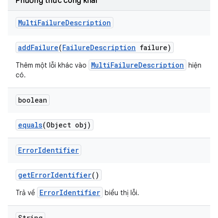
Phương thức công khai
Multi
Failure
Description
add
Failure
(
Failure
Description
failure)
MultiFailureDescription
Thêm một lỗi khác vào
hiện
có.
boolean
equals
(Object obj)
Error
Identifier
get
Error
Identifier
()
ErrorIdentifier
Trả về
biểu thị lỗi.
String