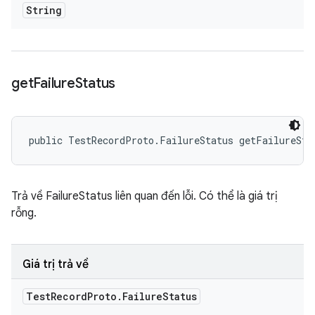
String
get
Failure
Status
public TestRecordProto.FailureStatus getFailureSta
Trả về FailureStatus liên quan đến lỗi. Có thể là giá trị
rỗng.
Giá trị trả về
Test
Record
Proto
.
Failure
Status