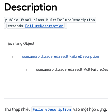
Description
public final class MultiFailureDescription
extends
FailureDescription
java.lang.Object
↳
com.android.tradefed.result.FailureDescription
↳
com.android.tradefed.result.MultiFailureDescr
Thu thập nhiều
FailureDescription
vào một hộp đựng.