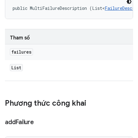
public MultiFailureDescription (List<
FailureDescri
Tham số
failures
List
Phương thức công khai
add
Failure