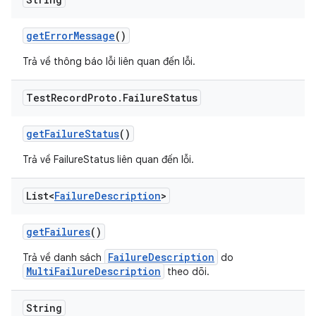
get
Error
Message
()
Trả về thông báo lỗi liên quan đến lỗi.
Test
Record
Proto
.
Failure
Status
get
Failure
Status
()
Trả về FailureStatus liên quan đến lỗi.
List<
Failure
Description
>
get
Failures
()
FailureDescription
Trả về danh sách
do
MultiFailureDescription
theo dõi.
String