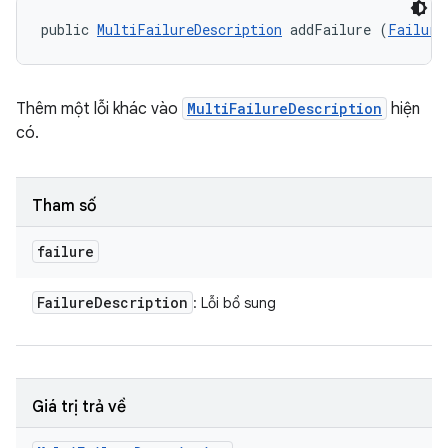
public 
MultiFailureDescription
 addFailure (
Failure
Thêm một lỗi khác vào
MultiFailureDescription
hiện
có.
Tham số
failure
Failure
Description
: Lỗi bổ sung
Giá trị trả về