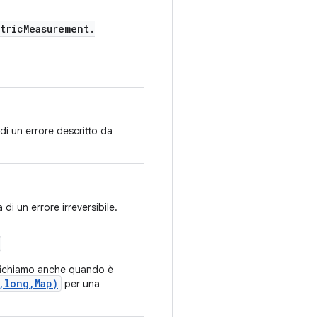
tric
Measurement
.
di un errore descritto da
i un errore irreversibile.
ifichiamo anche quando è
,long,Map)
per una