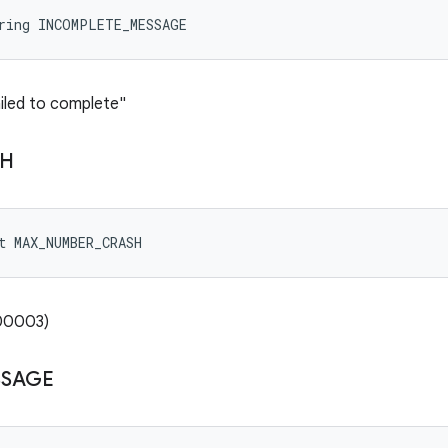
tring INCOMPLETE_MESSAGE
ailed to complete"
SH
t MAX_NUMBER_CRASH
000003)
SSAGE