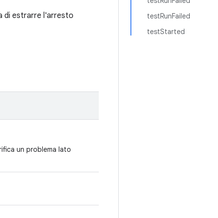
testRunFailed
 di estrarre l'arresto
testRunFailed
testStarted
ifica un problema lato