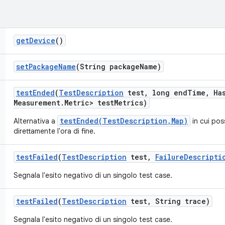
get
Device
()
set
Package
Name
(String package
Name)
test
Ended
(
Test
Description
test
,
long end
Time
,
Ha
Measurement
.
Metric> test
Metrics)
testEnded(TestDescription,Map)
Alternativa a
in cui pos
direttamente l'ora di fine.
test
Failed
(
Test
Description
test
,
Failure
Descripti
Segnala l'esito negativo di un singolo test case.
test
Failed
(
Test
Description
test
,
String trace)
Segnala l'esito negativo di un singolo test case.