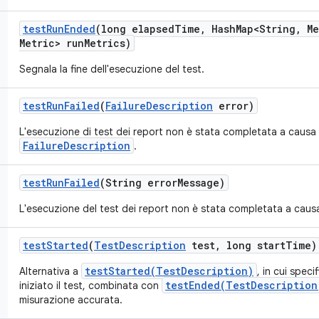
test
Run
Ended
(long elapsed
Time
,
Hash
Map<String
,
Me
Metric> run
Metrics)
Segnala la fine dell'esecuzione del test.
test
Run
Failed
(
Failure
Description
error)
L'esecuzione di test dei report non è stata completata a causa 
FailureDescription
.
test
Run
Failed
(String error
Message)
L'esecuzione del test dei report non è stata completata a causa d
test
Started
(
Test
Description
test
,
long start
Time)
testStarted(TestDescription)
Alternativa a
, in cui spec
testEnded(TestDescription
iniziato il test, combinata con
misurazione accurata.