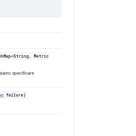
sh
Map<String
,
Metric
siamo specificare
on
failure)