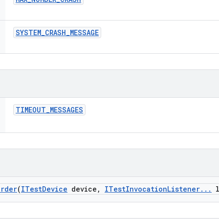
SYSTEM
_
CRASH
_
MESSAGE
TIMEOUT
_
MESSAGES
arder
(
ITest
Device
device
,
ITest
Invocation
Listener
.
.
.
l