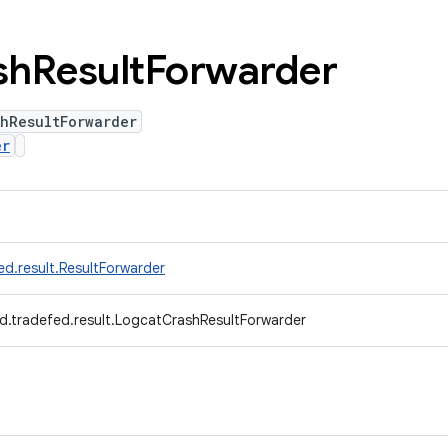
sh
Result
Forwarder
hResultForwarder
er
d.result.ResultForwarder
d.tradefed.result.LogcatCrashResultForwarder