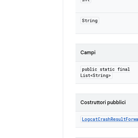
String
Campi
public static final
List<String>
Costruttori pubblici
Logcat
Crash
Result
Forw