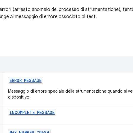
i errori (arresto anomalo del processo di strumentazione), tenta
nge al messaggio di errore associato al test.
ERROR
_
MESSAGE
Messaggio di errore speciale della strumentazione quando si ver
dispositivo.
INCOMPLETE
_
MESSAGE
MAX
_
NUMBER
_
CRASH