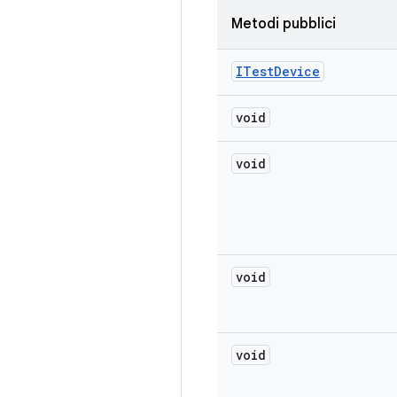
Metodi pubblici
ITest
Device
void
void
void
void