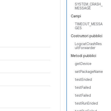
SYSTEM_CRASH_
MESSAGE
Campi
TIMEOUT_MESSA
GES
Costruttori pubblici
LogcatCrashRes
ultForwarder
Metodi pubblici
getDevice
setPackageName
testEnded
testFailed
testFailed
testRunEnded