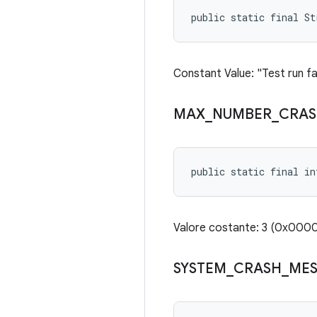
public static final S
Constant Value: "Test run f
MAX
_
NUMBER
_
CRA
public static final in
Valore costante: 3 (0x00
SYSTEM
_
CRASH
_
ME