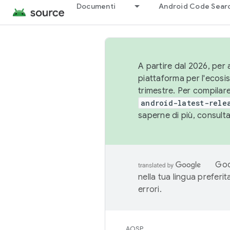
Documenti
Android Code Sear
A partire dal 2026, per a
piattaforma per l'ecos
trimestre. Per compilare
android-latest-rele
saperne di più, consult
Goo
nella tua lingua preferi
errori.
AOSP