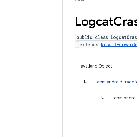
Logcat
Cra
public class LogcatCras
extends
ResultForward
java.lang.Object
↳
com.android.tradefe
↳
com.androi