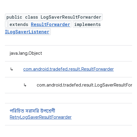
public class LogSaverResultForwarder
extends
ResultForwarder
implements
ILogSaverListener
java.lang.Object
↳
com.android.tradefed.result.ResultForwarder
↳
com.android.tradefed.result.LogSaverResultForw
পরিচিত সরাসরি উপশ্রেণী
RetryLogSaverResultForwarder