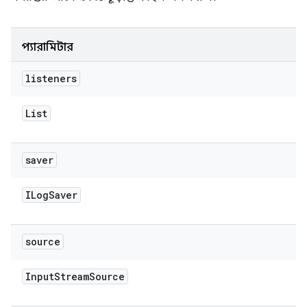
প্যারামিটার
listeners
List
saver
ILog
Saver
source
Input
Stream
Source