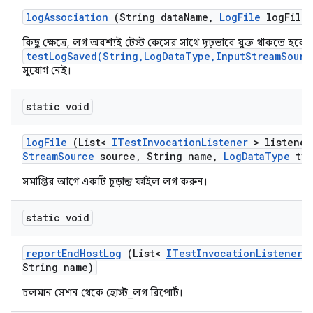
log
Association
(String data
Name
,
Log
File
log
File)
কিছু ক্ষেত্রে, লগ অবশ্যই টেস্ট কেসের সাথে দৃঢ়ভাবে যুক্ত থাকতে হবে, ক
testLogSaved(String,LogDataType,InputStreamSourc
সুযোগ নেই।
static void
log
File
(List<
ITest
Invocation
Listener
> listener
Stream
Source
source
,
String name
,
Log
Data
Type
typ
সমাপ্তির আগে একটি চূড়ান্ত ফাইল লগ করুন।
static void
report
End
Host
Log
(List<
ITest
Invocation
Listener
>
String name)
চলমান সেশন থেকে হোস্ট_লগ রিপোর্ট।