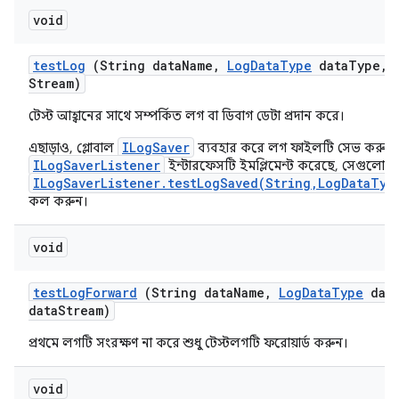
void
test
Log
(String data
Name
,
Log
Data
Type
data
Type
,
Stream)
টেস্ট আহ্বানের সাথে সম্পর্কিত লগ বা ডিবাগ ডেটা প্রদান করে।
ILogSaver
এছাড়াও, গ্লোবাল
ব্যবহার করে লগ ফাইলটি সেভ করুন 
ILogSaverListener
ইন্টারফেসটি ইমপ্লিমেন্ট করেছে, সেগুলোর 
ILogSaverListener.testLogSaved(String,LogDataTyp
কল করুন।
void
test
Log
Forward
(String data
Name
,
Log
Data
Type
dat
data
Stream)
প্রথমে লগটি সংরক্ষণ না করে শুধু টেস্টলগটি ফরোয়ার্ড করুন।
void