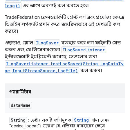
long))
এর আগে অবশ্যই কল করতে হবে।
TradeFederation ফ্রেমওয়ার্কটি হোস্ট লগ এবং প্রযোজ্য ক্ষেত্রে
ডিভাইস লগক্যাট প্রদান করে স্বয়ংক্রিয়ভাবে এই মেথডটি কল
করবে।
এছাড়াও, গ্লোবাল
ILogSaver
ব্যবহার করে লগ ফাইলটি সেভ
করুন এবং যে লিসেনারগুলো
ILogSaverListener
ইন্টারফেসটি ইমপ্লিমেন্ট করেছে, সেগুলোর জন্য
ILogSaverListener.testLogSaved(String,LogDataTy
pe,InputStreamSource,LogFile)
কল করুন।
প্যারামিটার
data
Name
String
String
: ডেটার একটি বর্ণনামূলক
নাম। যেমন
"device_logcat"। উল্লেখ্য যে, প্রতিবার ব্যবহারের ক্ষেত্রে