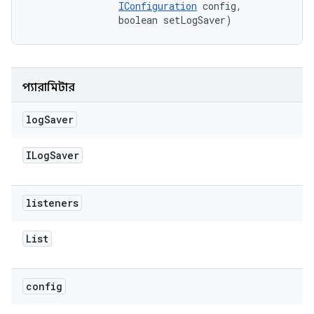
IConfiguration
 config, 

                boolean setLogSaver)
প্যারামিটার
log
Saver
ILog
Saver
listeners
List
config