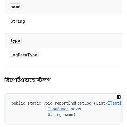
name
String
type
Log
Data
Type
রিপোর্টএন্ডহোস্টলগ
public static void reportEndHostLog (List<
ITestInv
ILogSaver
 saver, 

                String name)