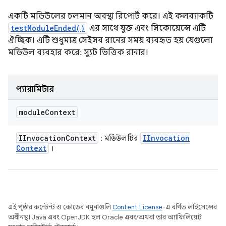
একটি মডিউলের চলমান অবস্থা রিপোর্ট করে। এই কলব্যাকটি
testModuleEnded()
এর সাথে যুক্ত এবং সিকোয়েন্সে এটি
ঐচ্ছিক। এটি শুধুমাত্র সেইসব রানের সময় ব্যবহৃত হয় যেগুলো
মডিউল ব্যবহার করে: স্যুট ভিত্তিক রানার।
প্যারামিটার
module
Context
IInvocation
Context
IInvocation
: মডিউলটির
Context
।
এই পৃষ্ঠার কন্টেন্ট ও কোডের নমুনাগুলি
Content License
-এ বর্ণিত লাইসেন্সের
অধীনস্থ। Java এবং OpenJDK হল Oracle এবং/অথবা তার অ্যাফিলিয়েট