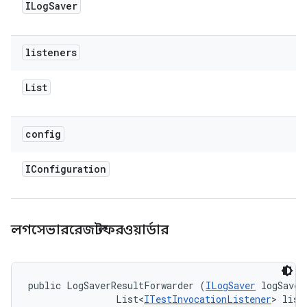
ILog
Saver
listeners
List
config
IConfiguration
লগসেভাররেজাল্টফরওয়ার্ডার
public LogSaverResultForwarder (
ILogSaver
 logSaver,
                List<
ITestInvocationListener
> liste