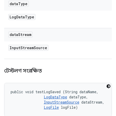
data
Type
Log
Data
Type
data
Stream
Input
Stream
Source
টেস্টলগ সংরক্ষিত
public void testLogSaved (String dataName, 

LogDataType
 dataType, 

InputStreamSource
 dataStream, 

LogFile
 logFile)