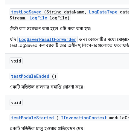
test
Log
Saved
(String data
Name
,
Log
Data
Type
data
T
Stream
,
Log
File
log
File)
টেস্ট লগ সংরক্ষণ করা হলে এটি কল করা হয়।
LogSaverResultForwarder
যদি
অন্য কোনোটির মধ্যে মোড়ানো 
testLogSaved কলব্যাকটি তার অধীনস্থ লিসেনারগুলোতে ফরোয়ার্ড কর
void
test
Module
Ended
()
একটি মডিউল চালনার সমাপ্তি ঘোষণা করে।
void
test
Module
Started
(
IInvocation
Context
module
Con
একটি মডিউল চালু হওয়ার প্রতিবেদন দেয়।