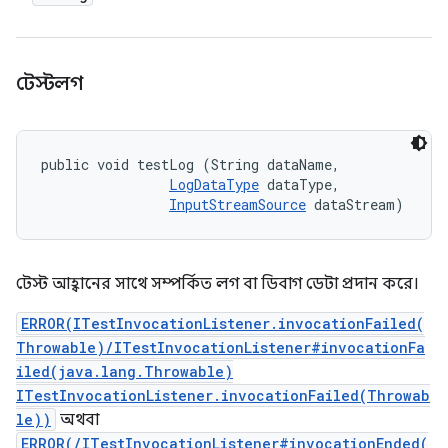
টেস্টলগ
public void testLog (String dataName, 

LogDataType
 dataType, 

InputStreamSource
 dataStream)
টেস্ট আহ্বানের সাথে সম্পর্কিত লগ বা ডিবাগ ডেটা প্রদান করে।
ERROR(ITestInvocationListener.invocationFailed(
Throwable)/ITestInvocationListener#invocationFa
iled(java.lang.Throwable)
ITestInvocationListener.invocationFailed(Throwab
le))
অথবা
ERROR(/ITestInvocationListener#invocationEnded(