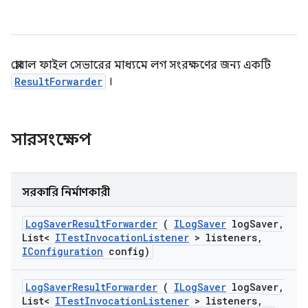
গ্লোবাল ফাইল সেভারের মাধ্যমে লগ সংরক্ষণের জন্য একটি
ResultForwarder
।
সারসংক্ষেপ
সরকারি নির্মাণকারী
Log
Saver
Result
Forwarder
(
ILog
Saver
log
Saver
,
List<
ITest
Invocation
Listener
> listeners
,
IConfiguration
config)
Log
Saver
Result
Forwarder
(
ILog
Saver
log
Saver
,
List<
ITest
Invocation
Listener
> listeners
,