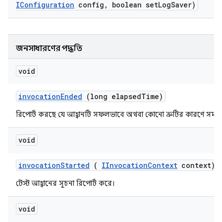
IConfiguration
config
,
boolean set
Log
Saver)
জনসাধারণের পদ্ধতি
void
invocation
Ended
(long elapsed
Time)
রিপোর্ট করছে যে আহ্বানটি সফলভাবে অথবা কোনো ত্রুটির কারণে সমাপ্ত
void
invocation
Started
(
IInvocation
Context
context)
টেস্ট আহ্বানের সূচনা রিপোর্ট করে।
void