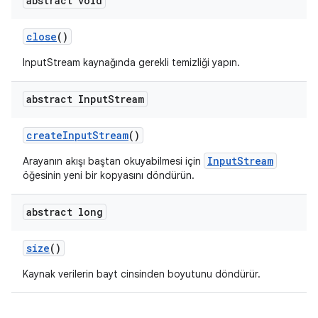
abstract void
close
()
InputStream kaynağında gerekli temizliği yapın.
abstract Input
Stream
create
Input
Stream
()
InputStream
Arayanın akışı baştan okuyabilmesi için
öğesinin yeni bir kopyasını döndürün.
abstract long
size
()
Kaynak verilerin bayt cinsinden boyutunu döndürür.