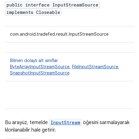
public interface InputStreamSource
implements Closeable
com.android.tradefed.result.InputStreamSource
Bilinen dolaylı alt sınıflar
ByteArrayInputStreamSource
,
FileInputStreamSource
,
SnapshotInputStreamSource
Bu arayüz, temelde
InputStream
öğesini sarmalayarak
klonlanabilir hale getirir.