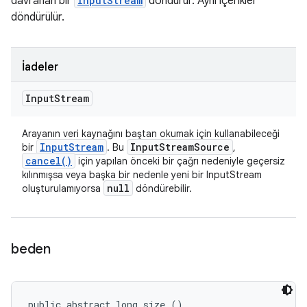
davranan bir
InputStream
döndürür. Aynı içerikler
döndürülür.
İadeler
Input
Stream
Arayanın veri kaynağını baştan okumak için kullanabileceği
Input
Stream
Input
Stream
Source
bir
. Bu
,
cancel(
)
için yapılan önceki bir çağrı nedeniyle geçersiz
kılınmışsa veya başka bir nedenle yeni bir InputStream
null
oluşturulamıyorsa
döndürebilir.
beden
public abstract long size ()