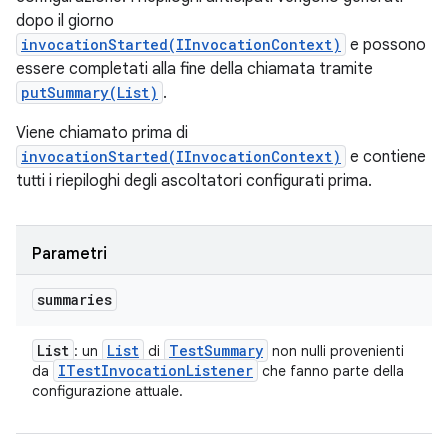
dopo il giorno
invocationStarted(IInvocationContext)
e possono
essere completati alla fine della chiamata tramite
putSummary(List)
.
Viene chiamato prima di
invocationStarted(IInvocationContext)
e contiene
tutti i riepiloghi degli ascoltatori configurati prima.
Parametri
summaries
List
List
Test
Summary
: un
di
non nulli provenienti
ITest
Invocation
Listener
da
che fanno parte della
configurazione attuale.