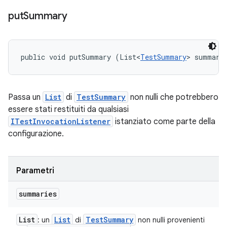
put
Summary
public void putSummary (List<
TestSummary
> summari
Passa un
List
di
TestSummary
non nulli che potrebbero
essere stati restituiti da qualsiasi
ITestInvocationListener
istanziato come parte della
configurazione.
Parametri
summaries
List
List
Test
Summary
: un
di
non nulli provenienti