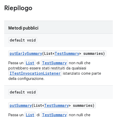
Riepilogo
Metodi pubblici
default void
put
Early
Summary
(List<
Test
Summary
> summaries)
List
TestSummary
Passa un
di
non nulli che
potrebbero essere stati restituiti da qualsiasi
ITestInvocationListener
istanziato come parte
della configurazione.
default void
put
Summary
(List<
Test
Summary
> summaries)
List
TestSummary
Passa un
di
non nulli che