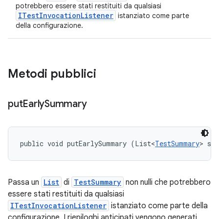
potrebbero essere stati restituiti da qualsiasi
ITestInvocationListener
istanziato come parte
della configurazione.
Metodi pubblici
put
Early
Summary
public void putEarlySummary (List<
TestSummary
> su
Passa un
List
di
TestSummary
non nulli che potrebbero
essere stati restituiti da qualsiasi
ITestInvocationListener
istanziato come parte della
configurazione. I riepiloghi anticipati vengono generati