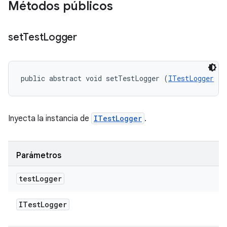
Métodos públicos
set
Test
Logger
public abstract void setTestLogger (
ITestLogger
 te
Inyecta la instancia de
ITestLogger
.
Parámetros
test
Logger
ITest
Logger