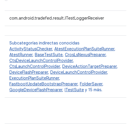
com.android.tradefed.result.ITestLoggerReceiver
Subcategorías indirectas conocidas
ActivityStatusChecker
,
AtestExecutionPlanSuiteRunner
,
AtestRunner
,
BaseTestSuite
,
CrosLsNexusPreparer
,
CtsDeviceLaunchControlProvider
,
CtsLaunchControlProvider
,
DeviceActionTargetPreparer
,
DeviceFlashPreparer
,
DeviceLaunchControlProvider
,
ExecutionPlanSuiteRunner
,
FastbootUpdateBootstrapPreparer
,
FolderSaver
,
GoogleDeviceFlashPreparer
,
ITestSuite
y 15 más.