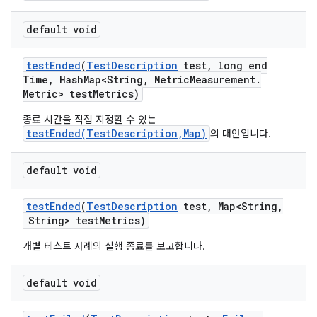
default void
test
Ended
(
Test
Description
test
,
long end
Time
,
Hash
Map<String
,
Metric
Measurement
.
Metric> test
Metrics)
종료 시간을 직접 지정할 수 있는
testEnded(TestDescription,Map)
의 대안입니다.
default void
test
Ended
(
Test
Description
test
,
Map<String
,
String> test
Metrics)
개별 테스트 사례의 실행 종료를 보고합니다.
default void