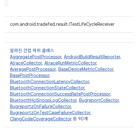
com.android.tradefed.result.ITestLifeCycleReceiver
알려진 간접 하위 클래스
AggregatePostProcessor
,
AndroidBuildResultReporter
,
AtraceCollector
,
AtraceRunMetricCollector
,
AveragePostProcessor
,
BaseDeviceMetricCollector
,
BasePostProcessor
,
BluetoothConnectionLatencyCollector
,
BluetoothConnectionStateCollector
,
BluetoothConnectionSuccessRatePostProcessor
,
BluetoothHciSnoopLogCollector
,
BugreportCollector
,
BugreportzOnFailureCollector
,
BugreportzOnTestCaseFailureCollector
,
ClangCodeCoverageCollector
등 90개