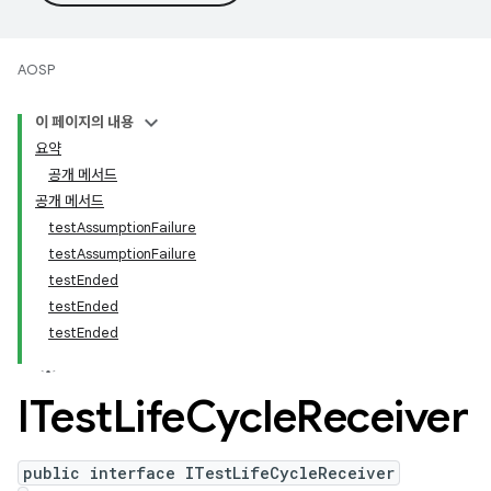
AOSP
이 페이지의 내용
요약
공개 메서드
공개 메서드
testAssumptionFailure
testAssumptionFailure
testEnded
testEnded
testEnded
ITest
Life
Cycle
Receiver
public interface ITestLifeCycleReceiver