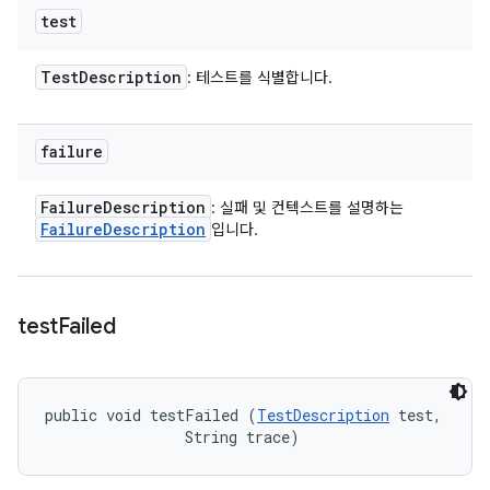
test
Test
Description
: 테스트를 식별합니다.
failure
Failure
Description
: 실패 및 컨텍스트를 설명하는
Failure
Description
입니다.
test
Failed
public void testFailed (
TestDescription
 test, 

                String trace)