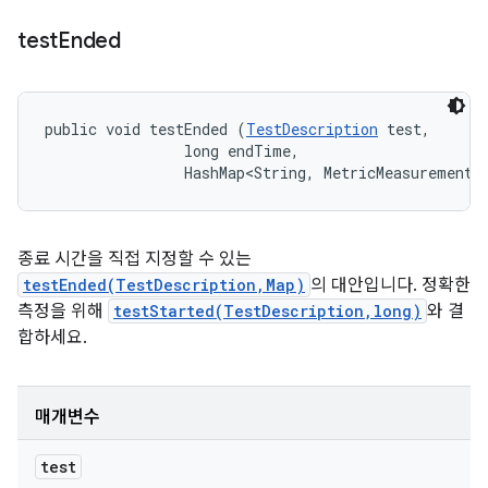
test
Ended
public void testEnded (
TestDescription
 test, 

                long endTime, 

                HashMap<String, MetricMeasurement.
종료 시간을 직접 지정할 수 있는
testEnded(TestDescription,Map)
의 대안입니다. 정확한
측정을 위해
testStarted(TestDescription,long)
와 결
합하세요.
매개변수
test