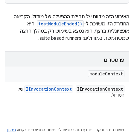
האירוע הזה מדווח על תחילת ההפעלה של מודול. הקריאה
החוזרת הזו משויכת ל-
testModuleEnded()
והיא
אופציונלית ברצף. הוא נמצא בשימוש רק במהלך הרצה
שמשתמשת במודולים: suite based runners.
פרמטרים
module
Context
IInvocation
Context
IInvocation
Context
:
של
המודול.
דוגמאות התוכן והקוד שבדף הזה כפופות לרישיונות המפורטים בקטע
רישיון