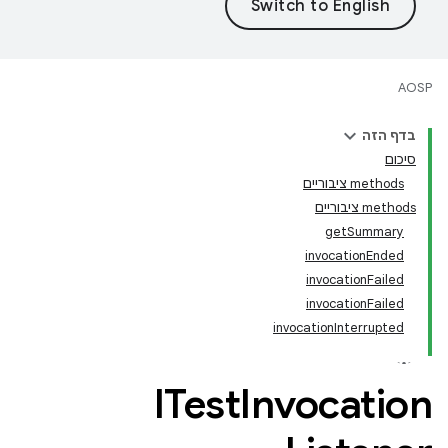
AOSP
בדף הזה
סיכום
‫methods ציבוריים
‫methods ציבוריים
getSummary
invocationEnded
invocationFailed
invocationFailed
invocationInterrupted
ITest
Invocation