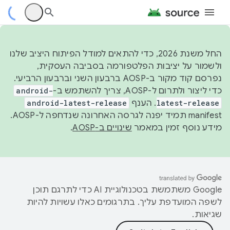
החל משנת 2026, כדי להתאים למודל הפיתוח היציב שלנו
ולשמור על יציבות הפלטפורמה בסביבה העסקית,
נפרסם קוד מקור ב-AOSP ברבעון השני וברבעון הרביעי.
כדי ליצור ולתרום ל-AOSP, צריך להשתמש ב-
android-
latest-release
. הענף
android-latest-release
manifest תמיד יפנה לגרסה האחרונה שנדחפה ל-AOSP.
מידע נוסף זמין במאמר
שינויים ב-AOSP
.
‫Google משתמשת בטכנולוגיית AI כדי לתרגם תוכן
לשפה המועדפת עליך. בתרגומים כאלו עשויות להיות
שגיאות.