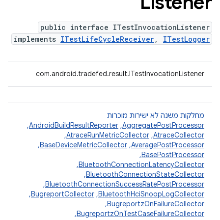
Listener
public interface ITestInvocationListener
implements
ITestLifeCycleReceiver
,
ITestLogger
com.android.tradefed.result.ITestInvocationListener
מחלקות משנה לא ישירות מוכרות
AggregatePostProcessor
,‏
AndroidBuildResultReporter
,‏
AtraceCollector
,‏
AtraceRunMetricCollector
,‏
AveragePostProcessor
,‏
BaseDeviceMetricCollector
,‏
BasePostProcessor
,‏
BluetoothConnectionLatencyCollector
,‏
BluetoothConnectionStateCollector
,‏
BluetoothConnectionSuccessRatePostProcessor
,‏
BluetoothHciSnoopLogCollector
,‏
BugreportCollector
,‏
BugreportzOnFailureCollector
,‏
BugreportzOnTestCaseFailureCollector
,‏