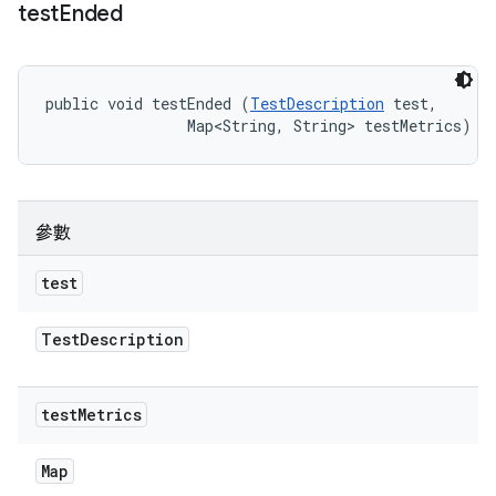
test
Ended
public void testEnded (
TestDescription
 test, 

                Map<String, String> testMetrics)
參數
test
Test
Description
test
Metrics
Map