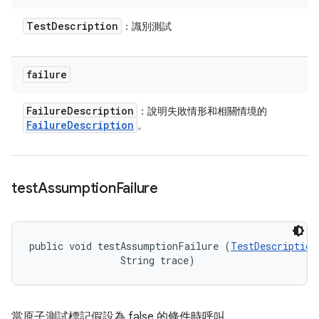
Test
Description
：識別測試
failure
Failure
Description
：說明失敗情形和相關情境的
Failure
Description
。
test
Assumption
Failure
public void testAssumptionFailure (
TestDescription
                String trace)
當原子測試標記假設為 false 的條件時呼叫