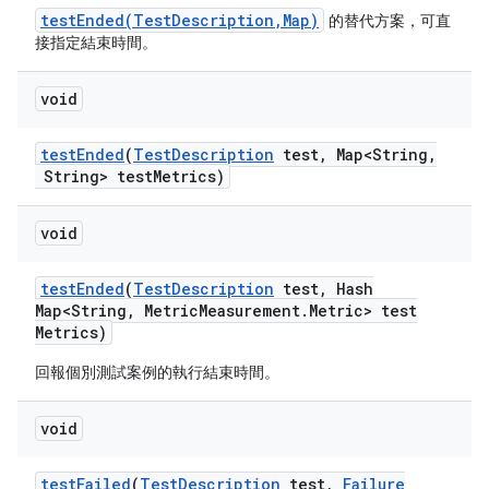
testEnded(TestDescription,Map)
的替代方案，可直
接指定結束時間。
void
test
Ended
(
Test
Description
test
,
Map<String
,
String> test
Metrics)
void
test
Ended
(
Test
Description
test
,
Hash
Map<String
,
Metric
Measurement
.
Metric> test
Metrics)
回報個別測試案例的執行結束時間。
void
test
Failed
(
Test
Description
test
,
Failure