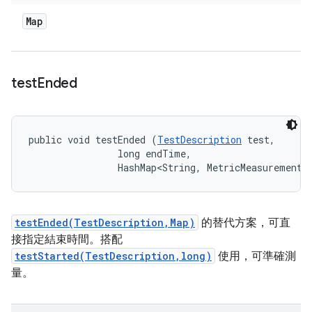
Map
test
Ended
public void testEnded (
TestDescription
 test, 

                long endTime, 

                HashMap<String, MetricMeasurement.
testEnded(TestDescription,Map)
的替代方案，可直
接指定結束時間。搭配
testStarted(TestDescription,long)
使用，可準確測
量。