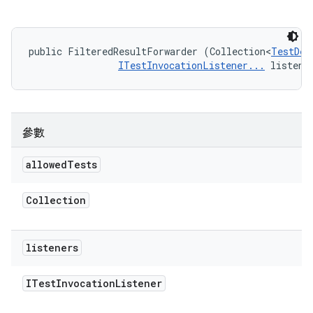
public FilteredResultForwarder (Collection<
TestDes
ITestInvocationListener...
 listene
參數
allowed
Tests
Collection
listeners
ITest
Invocation
Listener