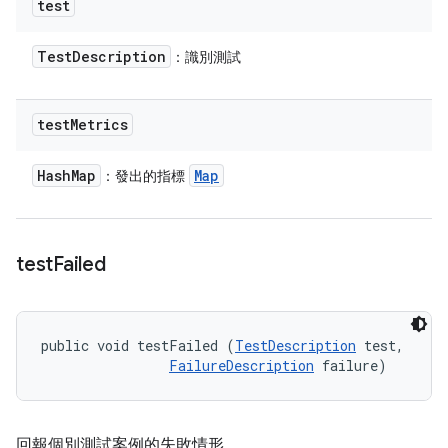
test
Test
Description
：識別測試
test
Metrics
Hash
Map
Map
：發出的指標
test
Failed
public void testFailed (
TestDescription
 test, 

FailureDescription
 failure)
回報個別測試案例的失敗情形。