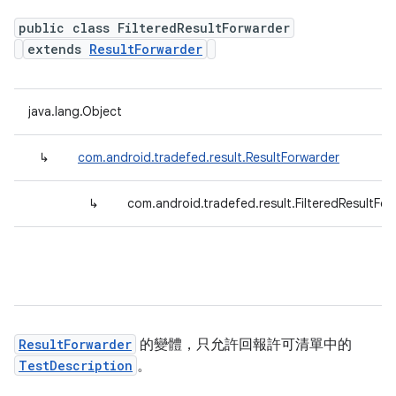
public class FilteredResultForwarder
extends
ResultForwarder
java.lang.Object
↳
com.android.tradefed.result.ResultForwarder
↳
com.android.tradefed.result.FilteredResultFo
ResultForwarder
的變體，只允許回報許可清單中的
TestDescription
。