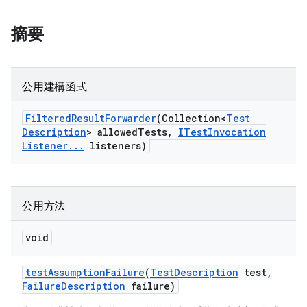
摘要
公用建構函式
Filtered
Result
Forwarder
(Collection<
Test
Description
> allowed
Tests
,
ITest
Invocation
Listener
.
.
.
listeners)
公用方法
void
test
Assumption
Failure
(
Test
Description
test
,
Failure
Description
failure)