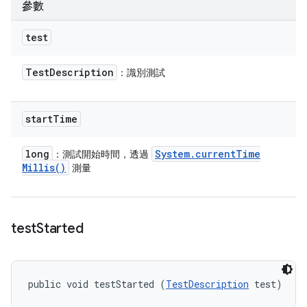
參數
test
Test
Description
：識別測試
start
Time
long
System
.
current
Time
：測試開始時間，透過
Millis(
)
測量
test
Started
public void testStarted (
TestDescription
 test)