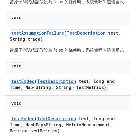
當原子測試標記假設為 false 的條件時，系統會呼叫這個函式
void
test
Assumption
Failure
(
Test
Description
test
,
String trace)
當原子測試標記假設為 false 的條件時，系統會呼叫這個函式
void
test
Ended
(
Test
Description
test
,
long end
Time
,
Map<String
,
String> test
Metrics)
void
test
Ended
(
Test
Description
test
,
long end
Time
,
Hash
Map<String
,
Metric
Measurement
.
Metric> test
Metrics)