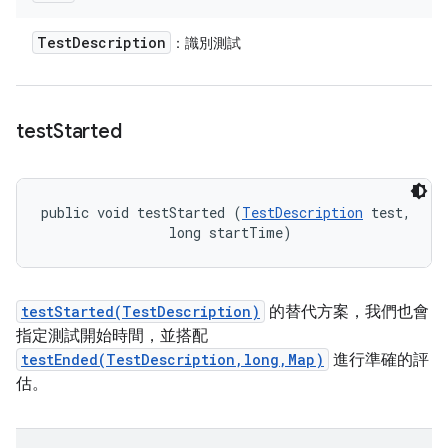
Test
Description
：識別測試
test
Started
public void testStarted (
TestDescription
 test, 

                long startTime)
testStarted(TestDescription)
的替代方案，我們也會
指定測試開始時間，並搭配
testEnded(TestDescription,long,Map)
進行準確的評
估。