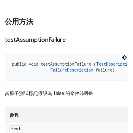
公用方法
test
Assumption
Failure
public void testAssumptionFailure (
TestDescription
FailureDescription
 failure)
當原子測試標記假設為 false 的條件時呼叫
參數
test