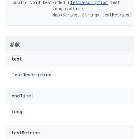
public void testEnded (
TestDescription
 test, 

                long endTime, 

                Map<String, String> testMetrics)
參數
test
Test
Description
end
Time
long
test
Metrics