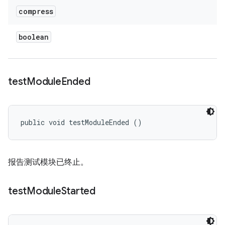
compress
boolean
test
Module
Ended
public void testModuleEnded ()
报告测试模块已终止。
test
Module
Started