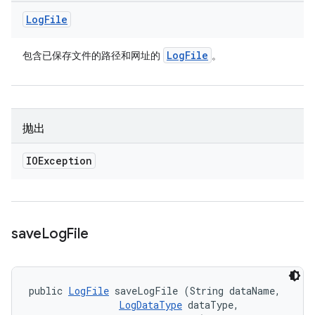
Log
File
Log
File
包含已保存文件的路径和网址的
。
抛出
IOException
save
Log
File
public 
LogFile
 saveLogFile (String dataName, 

LogDataType
 dataType, 
