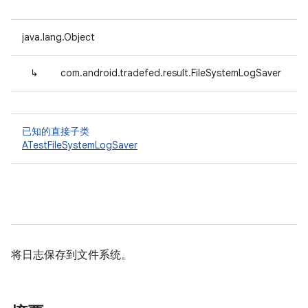
java.lang.Object
↳
com.android.tradefed.result.FileSystemLogSaver
已知的直接子类
ATestFileSystemLogSaver
将日志保存到文件系统。