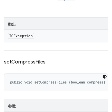
抛出
IOException
set
Compress
Files
public void setCompressFiles (boolean compress)
参数