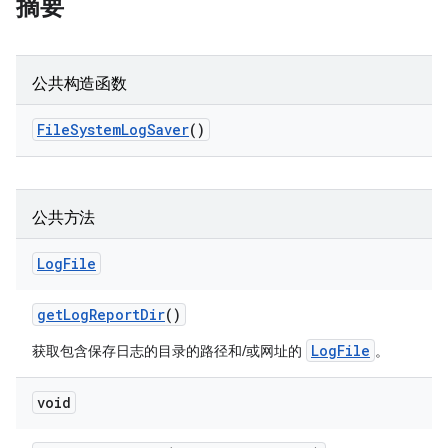
摘要
公共构造函数
File
System
Log
Saver
()
公共方法
Log
File
get
Log
Report
Dir
()
LogFile
获取包含保存日志的目录的路径和/或网址的
。
void