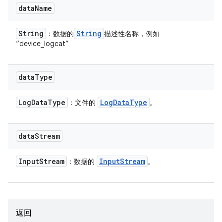
data
Name
String
String
：数据的
描述性名称，例如
“device_logcat”
data
Type
Log
Data
Type
Log
Data
Type
：文件的
。
data
Stream
Input
Stream
Input
Stream
：数据的
。
返回