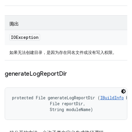
抛出
IOException
如果无法创建目录，是因为存在同名文件或没有写入权限。
generate
Log
Report
Dir
protected File generateLogReportDir (
IBuildInfo
 bu
                File reportDir, 

                String moduleName)