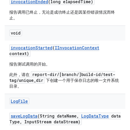
invocation
Ended
(long elapsed
Time)
报告调用已终止，无论是成功终止还是因某些错误情况而终
止。
void
invocation
Started
(
IInvocation
Context
context)
报告测试调用的开始。
report-dir/[branch/]build-id/test-
此外，请在
tag/unique_dir
下创建一个用于保存日志的唯一文件系统
目录。
Log
File
save
Log
Data
(String data
Name
,
Log
Data
Type
data
Type
,
Input
Stream data
Stream)