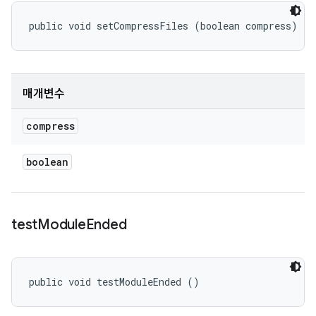
public void setCompressFiles (boolean compress)
매개변수
compress
boolean
test
Module
Ended
public void testModuleEnded ()