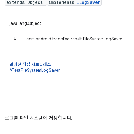
extends Object
implements
ILogSaver
java.lang.Object
↳
com.android.tradefed.result.FileSystemLogSaver
알려진 직접 서브클래스
ATestFileSystemLogSaver
로그를 파일 시스템에 저장합니다.