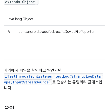
extends Object
java.lang.Object
↳
com.android.tradefed.result.DeviceFileReporter
기기에서 파일을 확인하고 발견되면
ITestInvocationListener.testLog(String,LogDataT
ype,InputStreamSource)
로 전송하는 유틸리티 클래스입
니다.
요약