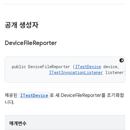
공개 생성자
Device
File
Reporter
public DeviceFileReporter (
ITestDevice
 device, 

ITestInvocationListener
 listener)
제공된
ITestDevice
로 새 DeviceFileReporter를 초기화합
니다.
매개변수