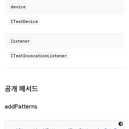
device
ITest
Device
listener
ITest
Invocation
Listener
공개 메서드
add
Patterns