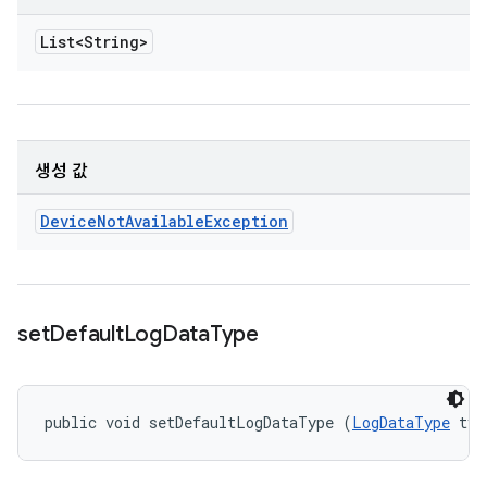
List<String>
생성 값
Device
Not
Available
Exception
set
Default
Log
Data
Type
public void setDefaultLogDataType (
LogDataType
 typ