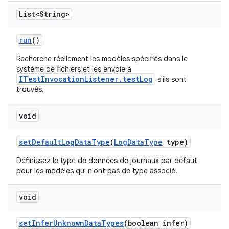
List<String>
run
()
Recherche réellement les modèles spécifiés dans le
système de fichiers et les envoie à
ITestInvocationListener.testLog
s'ils sont
trouvés.
void
set
Default
Log
Data
Type
(
Log
Data
Type
type)
Définissez le type de données de journaux par défaut
pour les modèles qui n'ont pas de type associé.
void
set
Infer
Unknown
Data
Types
(boolean infer)