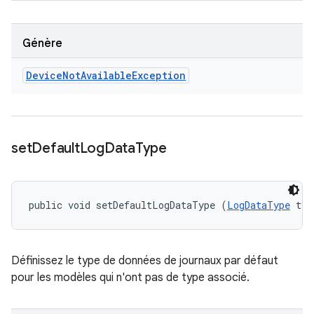
Génère
Device
Not
Available
Exception
set
Default
Log
Data
Type
public void setDefaultLogDataType (
LogDataType
 typ
Définissez le type de données de journaux par défaut
pour les modèles qui n'ont pas de type associé.