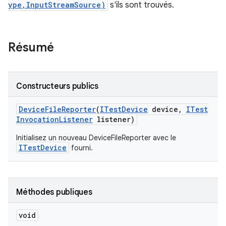
ype,InputStreamSource)
s'ils sont trouvés.
Résumé
Constructeurs publics
Device
File
Reporter
(
ITest
Device
device
,
ITest
Invocation
Listener
listener)
Initialisez un nouveau DeviceFileReporter avec le
ITestDevice
fourni.
Méthodes publiques
void