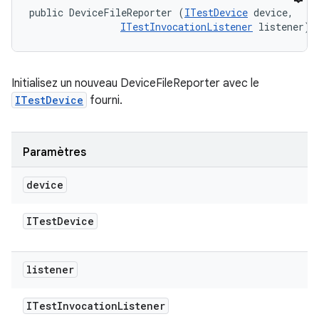
public DeviceFileReporter (
ITestDevice
 device, 

ITestInvocationListener
 listener)
Initialisez un nouveau DeviceFileReporter avec le
ITestDevice
fourni.
Paramètres
device
ITest
Device
listener
ITest
Invocation
Listener