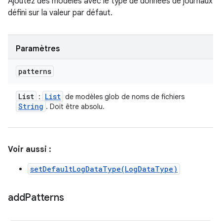
Ajoutez des modèles avec le type de données de journaux
défini sur la valeur par défaut.
Paramètres
patterns
List
List
:
de modèles glob de noms de fichiers
String
. Doit être absolu.
Voir aussi :
setDefaultLogDataType(LogDataType)
add
Patterns