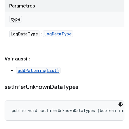
Paramètres
type
Log
Data
Type
Log
Data
Type
:
Voir aussi :
addPatterns(List)
set
Infer
Unknown
Data
Types
public void setInferUnknownDataTypes (boolean infe