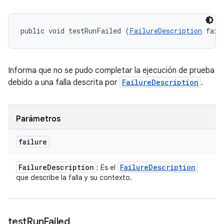
public void testRunFailed (
FailureDescription
 fail
Informa que no se pudo completar la ejecución de prueba
debido a una falla descrita por
FailureDescription
.
Parámetros
failure
Failure
Description
Failure
Description
: Es el
que describe la falla y su contexto.
test
Run
Failed