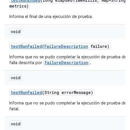
test
Run
Ended
(long elapsed
Time
Millis
,
Map<String
,
metrics)
Informa el final de una ejecución de prueba.
void
test
Run
Failed
(
Failure
Description
failure)
Informa que no se pudo completar la ejecución de prueba deb
FailureDescription
falla descrita por
.
void
test
Run
Failed
(String error
Message)
Informa que no se pudo completar la ejecución de prueba debi
fatal.
void