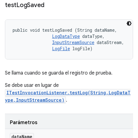
test
Log
Saved
public void testLogSaved (String dataName, 

LogDataType
 dataType, 

InputStreamSource
 dataStream, 

LogFile
 logFile)
Se llama cuando se guarda el registro de prueba.
Se debe usar en lugar de
ITestInvocationListener.testLog(String,LogDataT
ype,InputStreamSource)
.
Parámetros
data
Name