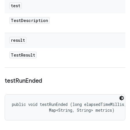
test
Test
Description
result
Test
Result
test
Run
Ended
public void testRunEnded (long elapsedTimeMillis, 

                Map<String, String> metrics)