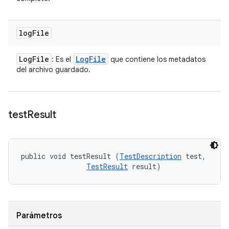
log
File
Log
File
Log
File
: Es el
que contiene los metadatos
del archivo guardado.
test
Result
public void testResult (
TestDescription
 test, 

TestResult
 result)
Parámetros