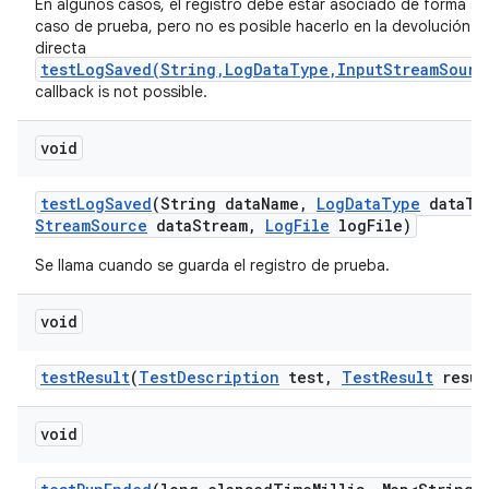
En algunos casos, el registro debe estar asociado de forma só
caso de prueba, pero no es posible hacerlo en la devolución d
directa
testLogSaved(String,LogDataType,InputStreamSourc
callback is not possible.
void
test
Log
Saved
(String data
Name
,
Log
Data
Type
data
Ty
Stream
Source
data
Stream
,
Log
File
log
File)
Se llama cuando se guarda el registro de prueba.
void
test
Result
(
Test
Description
test
,
Test
Result
resul
void