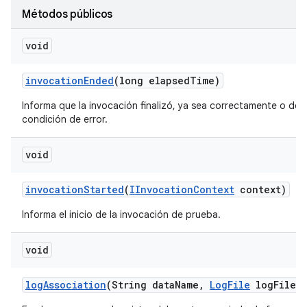
Métodos públicos
void
invocation
Ended
(long elapsed
Time)
Informa que la invocación finalizó, ya sea correctamente o deb
condición de error.
void
invocation
Started
(
IInvocation
Context
context)
Informa el inicio de la invocación de prueba.
void
log
Association
(String data
Name
,
Log
File
log
File)