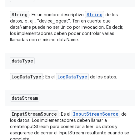
String
String
: Es un nombre descriptivo
de los
datos, p. ej., "device_logcat". Ten en cuenta que
dataName puede no ser único por invocación. Es decir,
los implementadores deben poder controlar varias
llamadas con el mismo dataName.
data
Type
Log
Data
Type
Log
Data
Type
: Es el
de los datos.
data
Stream
Input
Stream
Source
Input
Stream
Source
: Es el
de
los datos. Los implementadores deben llamar a
createInputStream para comenzar a leer los datos y
asegurarse de cerrar el InputStream resultante cuando se
complete.