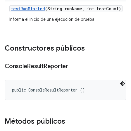
test
Run
Started
(String run
Name
,
int test
Count)
Informa el inicio de una ejecución de prueba.
Constructores públicos
Console
Result
Reporter
public ConsoleResultReporter ()
Métodos públicos