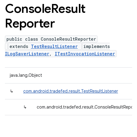
Console
Result
Reporter
public class ConsoleResultReporter
extends
TestResultListener
implements
ILogSaverListener
,
ITestInvocationListener
java.lang.Object
↳
com.android.tradefed.result.TestResultListener
↳
com.android.tradefed.result.ConsoleResultReport