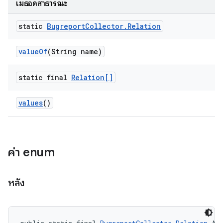
เมธอดสาธารณะ
static
Bugreport
Collector
.
Relation
value
Of
(String name)
static final
Relation[]
values
()
ค่า enum
หลัง