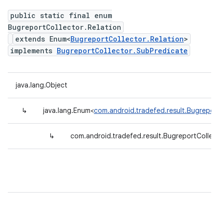
public static final enum
BugreportCollector.Relation
extends Enum<
BugreportCollector.Relation
>
implements
BugreportCollector.SubPredicate
java.lang.Object
↳
java.lang.Enum<
com.android.tradefed.result.Bugreport
↳
com.android.tradefed.result.BugreportCollect