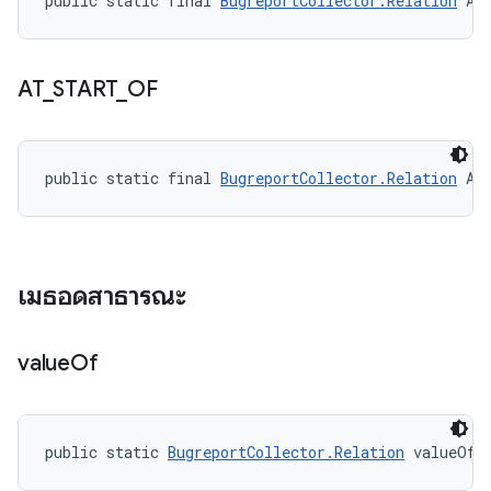
public static final 
BugreportCollector.Relation
 AF
AT
_
START
_
OF
public static final 
BugreportCollector.Relation
 AT
เมธอดสาธารณะ
value
Of
public static 
BugreportCollector.Relation
 valueOf 