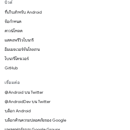
บิวด์
ที่เก็บสำหรับ Android
ข้อกำหนด
ดาวน์โหลด
แสดงพรีวิวไบนารี
อิมเมจเวอร์ชันโรงงาน
ไบนารีไดรเวอร์
GitHub
เชื่อมต่อ
@Android บน Twitter
@AndroidDev บน Twitter
บล็อก Android
บล็อกด้านความปลอดภัยของ Google
แพลตฟอร์มบน Google Groups