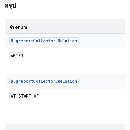
สรุป
ค่า enum
Bugreport
Collector
.
Relation
AFTER
Bugreport
Collector
.
Relation
AT
_
START
_
OF