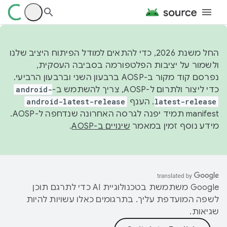
החל משנת 2026, כדי להתאים למודל הפיתוח היציב שלנו
ולשמור על יציבות הפלטפורמה בסביבה העסקית,
נפרסם קוד מקור ב-AOSP ברבעון השני וברבעון הרביעי.
כדי ליצור ולתרום ל-AOSP, צריך להשתמש ב-
android-
latest-release
. הענף
android-latest-release
manifest תמיד יפנה לגרסה האחרונה שנדחפה ל-AOSP.
מידע נוסף זמין במאמר
שינויים ב-AOSP
.
‫Google משתמשת בטכנולוגיית AI כדי לתרגם תוכן
לשפה המועדפת עליך. בתרגומים כאלו עשויות להיות
שגיאות.