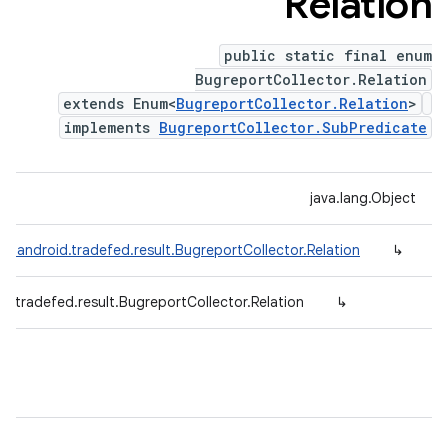
Relation
public static final enum
BugreportCollector.Relation
extends Enum<
BugreportCollector.Relation
>
implements
BugreportCollector.SubPredicate
java.lang.Object
m.android.tradefed.result.BugreportCollector.Relation
↳
d.tradefed.result.BugreportCollector.Relation
↳