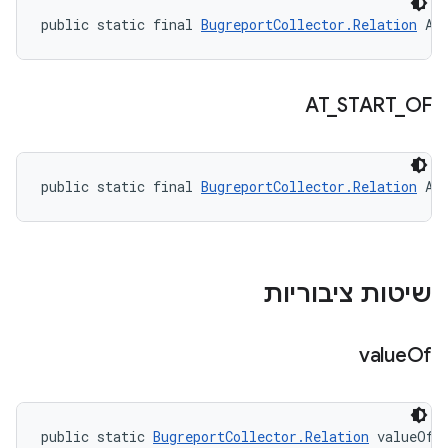
public static final 
BugreportCollector.Relation
 AF
AT
_
START
_
OF
public static final 
BugreportCollector.Relation
 AT
שיטות ציבוריות
value
Of
public static 
BugreportCollector.Relation
 valueOf 