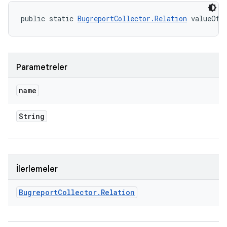
public static 
BugreportCollector.Relation
 valueOf 
Parametreler
name
String
İlerlemeler
Bugreport
Collector
.
Relation