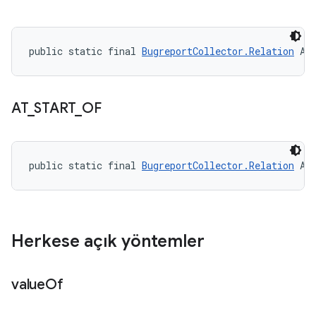
public static final 
BugreportCollector.Relation
 AF
AT
_
START
_
OF
public static final 
BugreportCollector.Relation
 AT
Herkese açık yöntemler
value
Of