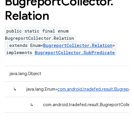
Bugreport
Collector
.
Relation
public static final enum
BugreportCollector.Relation
extends Enum<
BugreportCollector.Relation
>
implements
BugreportCollector.SubPredicate
java.lang.Object
↳
java.lang.Enum<
com.android.tradefed.result.Bugreport
↳
com.android.tradefed.result.BugreportCollect