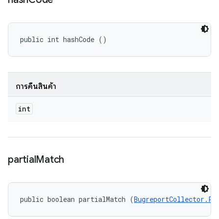
public int hashCode ()
การคืนสินค้า
int
partial
Match
public boolean partialMatch (
BugreportCollector.Pr