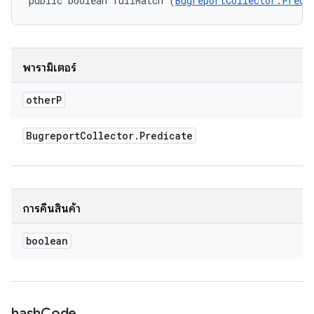
public boolean fullMatch (
BugreportCollector.Predi
พารามิเตอร์
other
P
Bugreport
Collector
.
Predicate
การคืนสินค้า
boolean
hash
Code