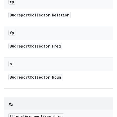
rp
Bugreport
Collector
.
Relation
fp
Bugreport
Collector
.
Freq
n
Bugreport
Collector
.
Noun
ส่ง
Illegal
Argument
Exception