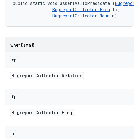
public static void assertValidPredicate (
Bugreport
BugreportCollector.Freq
 fp, 

BugreportCollector.Noun
 n)
พารามิเตอร์
rp
Bugreport
Collector
.
Relation
fp
Bugreport
Collector
.
Freq
n