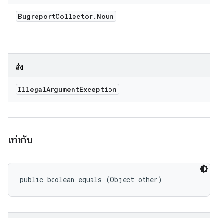
Bugreport
Collector
.
Noun
ส่ง
Illegal
Argument
Exception
เท่ากับ
public boolean equals (Object other)