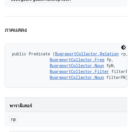
ภาคแสดง
public Predicate (
BugreportCollector.Relation
 rp, 

BugreportCollector.Freq
 fp, 

BugreportCollector.Noun
 fpN, 

BugreportCollector.Filter
 filterP, 
BugreportCollector.Noun
 filterPN)
พารามิเตอร์
rp