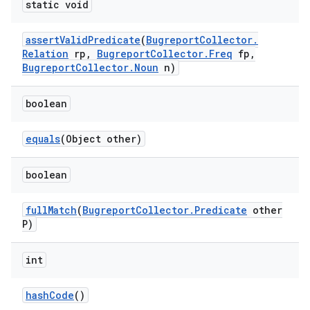
static void
assert
Valid
Predicate
(
Bugreport
Collector
.
Relation
rp
,
Bugreport
Collector
.
Freq
fp
,
Bugreport
Collector
.
Noun
n)
boolean
equals
(Object other)
boolean
full
Match
(
Bugreport
Collector
.
Predicate
other
P)
int
hash
Code
()