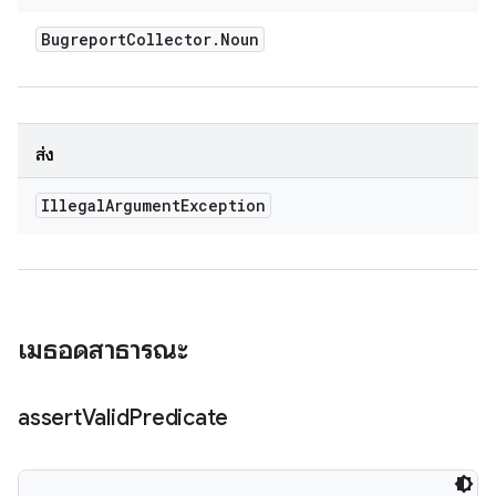
Bugreport
Collector
.
Noun
ส่ง
Illegal
Argument
Exception
เมธอดสาธารณะ
assert
Valid
Predicate