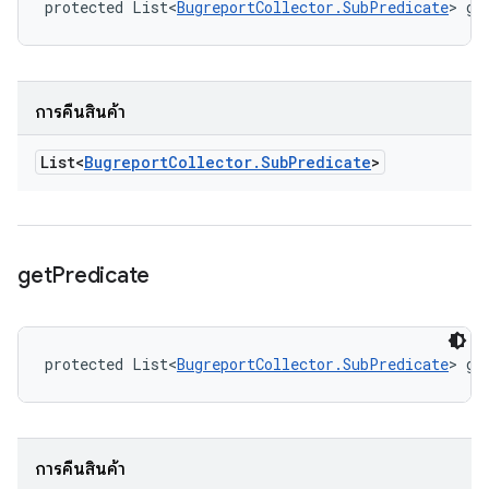
protected List<
BugreportCollector.SubPredicate
> ge
การคืนสินค้า
List<
Bugreport
Collector
.
Sub
Predicate
>
get
Predicate
protected List<
BugreportCollector.SubPredicate
> ge
การคืนสินค้า