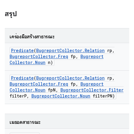
สรุป
เครื่องมือสร้างสาธารณะ
Predicate
(
Bugreport
Collector
.
Relation
rp
,
Bugreport
Collector
.
Freq
fp
,
Bugreport
Collector
.
Noun
n)
Predicate
(
Bugreport
Collector
.
Relation
rp
,
Bugreport
Collector
.
Freq
fp
,
Bugreport
Collector
.
Noun
fp
N
,
Bugreport
Collector
.
Filter
filter
P
,
Bugreport
Collector
.
Noun
filter
PN)
เมธอดสาธารณะ