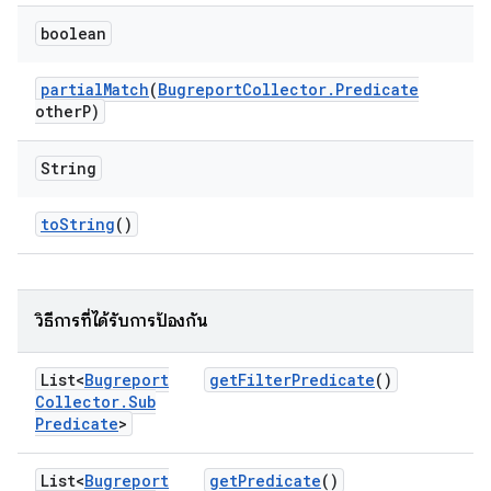
boolean
partial
Match
(
Bugreport
Collector
.
Predicate
other
P)
String
to
String
()
วิธีการที่ได้รับการป้องกัน
List<
Bugreport
get
Filter
Predicate
()
Collector
.
Sub
Predicate
>
List<
Bugreport
get
Predicate
()