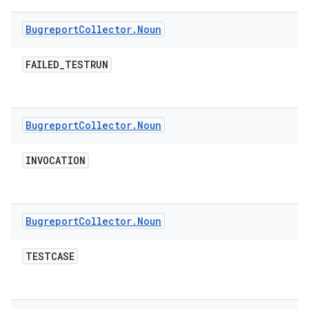
Bugreport
Collector
.
Noun
FAILED
_
TESTRUN
Bugreport
Collector
.
Noun
INVOCATION
Bugreport
Collector
.
Noun
TESTCASE