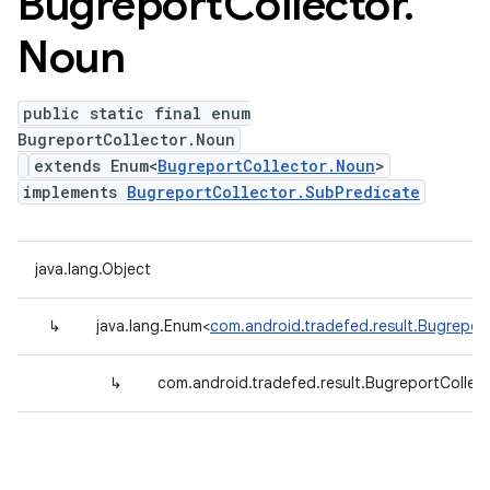
Bugreport
Collector
.
Noun
public static final enum
BugreportCollector.Noun
extends Enum<
BugreportCollector.Noun
>
implements
BugreportCollector.SubPredicate
java.lang.Object
↳
java.lang.Enum<
com.android.tradefed.result.Bugrepor
↳
com.android.tradefed.result.BugreportCollec