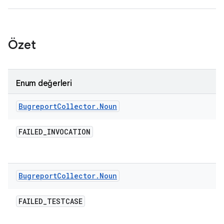
Özet
Enum değerleri
Bugreport
Collector
.
Noun
FAILED
_
INVOCATION
Bugreport
Collector
.
Noun
FAILED
_
TESTCASE