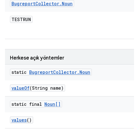
Bugreport
Collector
.
Noun
TESTRUN
Herkese açık yöntemler
static
Bugreport
Collector
.
Noun
value
Of
(String name)
static final
Noun[]
values
()